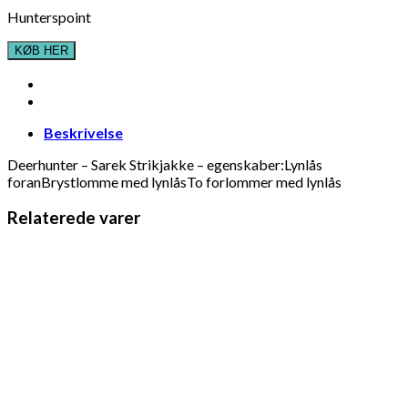
Hunterspoint
KØB HER
Beskrivelse
Deerhunter – Sarek Strikjakke – egenskaber:Lynlås
foranBrystlomme med lynlåsTo forlommer med lynlås
Relaterede varer