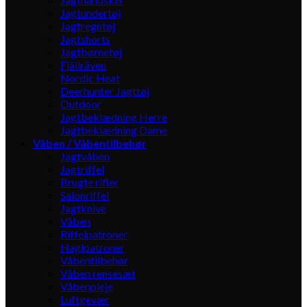
Jagtundertøj
Jagtregntøj
Jagtshorts
Jagtbørnetøj
Fjällräven
Nordic Heat
Deerhunter Jagttøj
Outdoor
Jagtbeklædning Herre
Jagtbeklædning Dame
Våben / Våbentilbehør
Jagtvåben
Jagtriffel
Brugte rifler
Salonriffel
Jagtknive
Våben
Riffelpatroner
Haglpatroner
Våbentilbehør
Våben rensesæt
Våbenpleje
Luftgevær