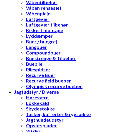
Våbentilbehør
Våben rensesæt
Våbenpleje
Luftgevær
Luftgevær tilbehør
Kikkert montage
Lyddæmper
Buer / buegrej
Langbuer
Compoundbuer
Buestrenge & Tilbehør
Buepile
Pilespidser
Recurve Buer
Recurve field bueben
Olympisk recurve bueben
Jagtudstyr / Diverse
Høreværn
Lokkekald
Skydestokke
Tasker, kufferter & rygsække
Jagthundeudstyr
Opsatsplader
3D dyr