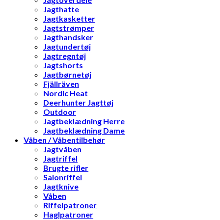
Jagthatte
Jagtkasketter
Jagtstrømper
Jagthandsker
Jagtundertøj
Jagtregntøj
Jagtshorts
Jagtbørnetøj
Fjällräven
Nordic Heat
Deerhunter Jagttøj
Outdoor
Jagtbeklædning Herre
Jagtbeklædning Dame
Våben / Våbentilbehør
Jagtvåben
Jagtriffel
Brugte rifler
Salonriffel
Jagtknive
Våben
Riffelpatroner
Haglpatroner