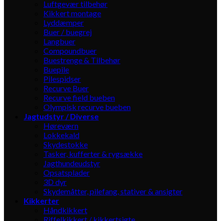
Luftgevær tilbehør
Kikkert montage
Lyddæmper
Buer / buegrej
Langbuer
Compoundbuer
Buestrenge & Tilbehør
Buepile
Pilespidser
Recurve Buer
Recurve field bueben
Olympisk recurve bueben
Jagtudstyr / Diverse
Høreværn
Lokkekald
Skydestokke
Tasker, kufferter & rygsække
Jagthundeudstyr
Opsatsplader
3D dyr
Skydemåtter, pilefang, stativer & ansigter
Kikkerter
Håndkikkert
Riffelkikkert / kikkertsigte