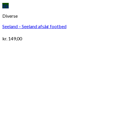
Vis
Diverse
Seeland – Seeland afsâ¢ footbed
kr.
149,00