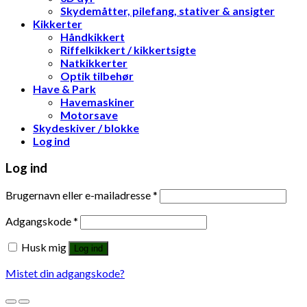
Skydemåtter, pilefang, stativer & ansigter
Kikkerter
Håndkikkert
Riffelkikkert / kikkertsigte
Natkikkerter
Optik tilbehør
Have & Park
Havemaskiner
Motorsave
Skydeskiver / blokke
Log ind
Log ind
Brugernavn eller e-mailadresse
*
Adgangskode
*
Husk mig
Log ind
Mistet din adgangskode?