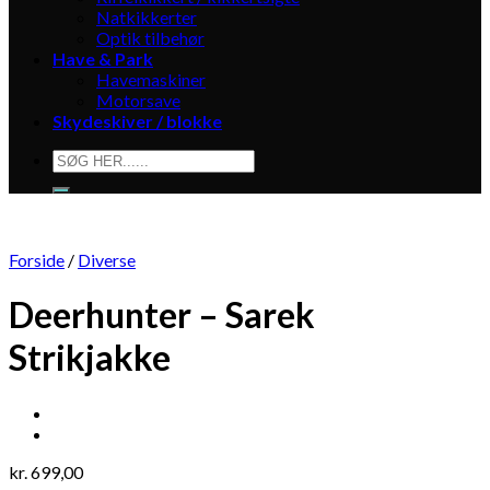
Natkikkerter
Optik tilbehør
Have & Park
Havemaskiner
Motorsave
Skydeskiver / blokke
Søg
efter:
Forside
/
Diverse
Deerhunter – Sarek
Strikjakke
kr.
699,00