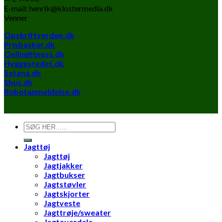
E-mail: henrik@klostermedia.dk
Venner
Opskriftverden.dk
Prisbasker.dk
Onlinefitness.dk
Hyggestedet.dk
Satana.dk
Shus.dk
Robotanmeldelse.dk
Søg
efter:
Jagttøj
Jagttøj
Jagtjakker
Jagtbukser
Jagtstøvler
Jagtskjorter
Jagtveste
Jagttrøje/sweater
Jagtoverdele