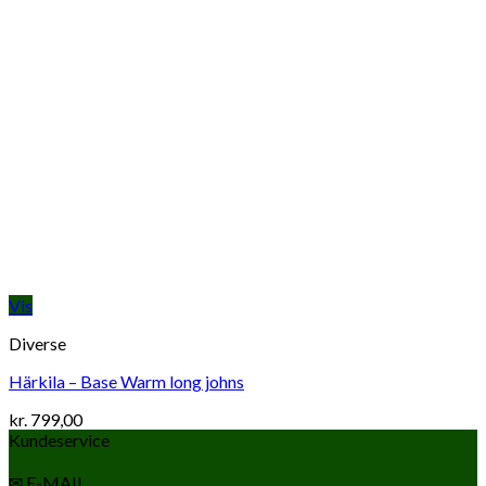
Vis
Diverse
Härkila – Base Warm long johns
kr.
799,00
Kundeservice
✉ E-MAIL