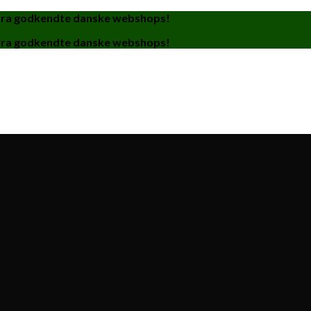
fra godkendte danske webshops!
fra godkendte danske webshops!