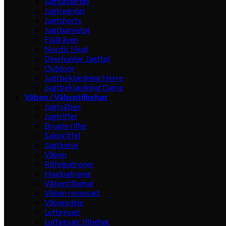
Jagtundertøj
Jagtregntøj
Jagtshorts
Jagtbørnetøj
Fjällräven
Nordic Heat
Deerhunter Jagttøj
Outdoor
Jagtbeklædning Herre
Jagtbeklædning Dame
Våben / Våbentilbehør
Jagtvåben
Jagtriffel
Brugte rifler
Salonriffel
Jagtknive
Våben
Riffelpatroner
Haglpatroner
Våbentilbehør
Våben rensesæt
Våbenpleje
Luftgevær
Luftgevær tilbehør