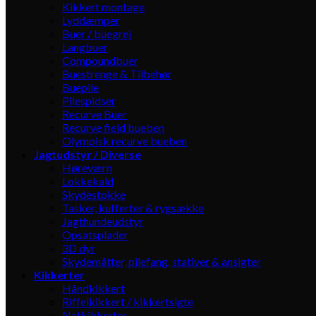
Kikkert montage
Lyddæmper
Buer / buegrej
Langbuer
Compoundbuer
Buestrenge & Tilbehør
Buepile
Pilespidser
Recurve Buer
Recurve field bueben
Olympisk recurve bueben
Jagtudstyr / Diverse
Høreværn
Lokkekald
Skydestokke
Tasker, kufferter & rygsække
Jagthundeudstyr
Opsatsplader
3D dyr
Skydemåtter, pilefang, stativer & ansigter
Kikkerter
Håndkikkert
Riffelkikkert / kikkertsigte
Natkikkerter