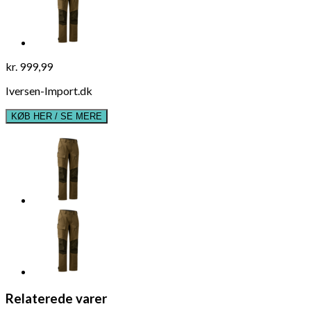
kr.
999,99
Iversen-Import.dk
KØB HER / SE MERE
Relaterede varer