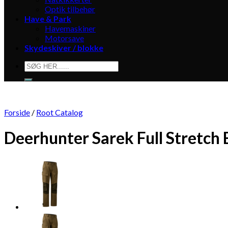
Optik tilbehør
Have & Park
Havemaskiner
Motorsave
Skydeskiver / blokke
Søg
efter:
Forside
/
Root Catalog
Deerhunter Sarek Full Stretch