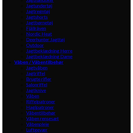
Jagtundertøj
Jagtregntøj
Jagtshorts
Jagtbørnetøj
Fjällräven
Nordic Heat
Deerhunter Jagttøj
Outdoor
Jagtbeklædning Herre
Jagtbeklædning Dame
Våben / Våbentilbehør
Jagtvåben
Jagtriffel
Brugte rifler
Salonriffel
Jagtknive
Våben
Riffelpatroner
Haglpatroner
Våbentilbehør
Våben rensesæt
Våbenpleje
Luftgevær