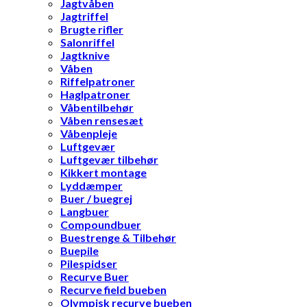
Jagtvåben
Jagtriffel
Brugte rifler
Salonriffel
Jagtknive
Våben
Riffelpatroner
Haglpatroner
Våbentilbehør
Våben rensesæt
Våbenpleje
Luftgevær
Luftgevær tilbehør
Kikkert montage
Lyddæmper
Buer / buegrej
Langbuer
Compoundbuer
Buestrenge & Tilbehør
Buepile
Pilespidser
Recurve Buer
Recurve field bueben
Olympisk recurve bueben