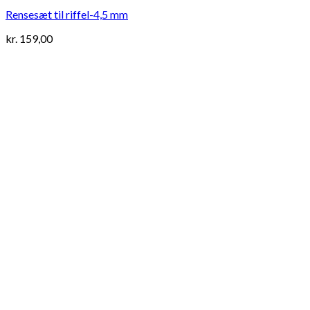
Rensesæt til riffel-4,5 mm
kr.
159,00