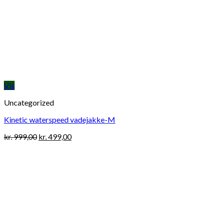
Vis
Uncategorized
Kinetic waterspeed vadejakke-M
Original
Current
kr.
999,00
kr.
499,00
price
price
was:
is:
kr. 999,00.
kr. 499,00.