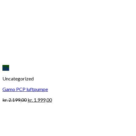
Vis
Uncategorized
Gamo PCP luftpumpe
Original
Current
kr.
2.199,00
kr.
1.999,00
price
price
was:
is:
kr. 2.199,00.
kr. 1.999,00.