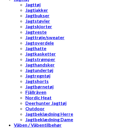
Jagttøj
Jagtjakker
Jagtbukser
Jagtstøvler
Jagtskjorter
Jagtveste
Jagttrøje/sweater
Jagtoverdele
Jagthatte
Jagtkasketter
Jagtstrømper
Jagthandsker
Jagtundertøj
Jagtregntøj
Jagtshorts
Jagtbørnetøj
Fjällräven
Nordic Heat
Deerhunter Jagttøj
Outdoor
Jagtbeklædning Herre
Jagtbeklædning Dame
Våben / Våbentilbehør