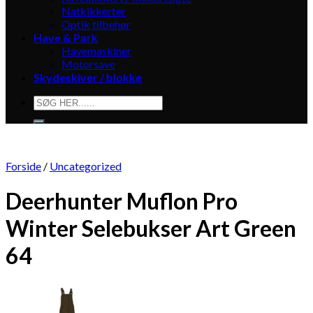
Natkikkerter
Optik tilbehør
Have & Park
Havemaskiner
Motorsave
Skydeskiver / blokke
Søg
efter:
Forside
/
Uncategorized
Deerhunter Muflon Pro
Winter Selebukser Art Green
64