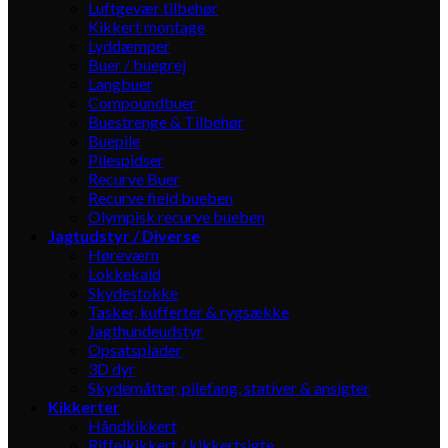
Luftgevær tilbehør
Kikkert montage
Lyddæmper
Buer / buegrej
Langbuer
Compoundbuer
Buestrenge & Tilbehør
Buepile
Pilespidser
Recurve Buer
Recurve field bueben
Olympisk recurve bueben
Jagtudstyr / Diverse
Høreværn
Lokkekald
Skydestokke
Tasker, kufferter & rygsække
Jagthundeudstyr
Opsatsplader
3D dyr
Skydemåtter, pilefang, stativer & ansigter
Kikkerter
Håndkikkert
Riffelkikkert / kikkertsigte