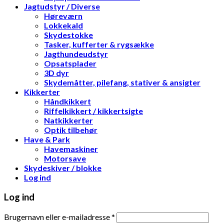
Jagtudstyr / Diverse
Høreværn
Lokkekald
Skydestokke
Tasker, kufferter & rygsække
Jagthundeudstyr
Opsatsplader
3D dyr
Skydemåtter, pilefang, stativer & ansigter
Kikkerter
Håndkikkert
Riffelkikkert / kikkertsigte
Natkikkerter
Optik tilbehør
Have & Park
Havemaskiner
Motorsave
Skydeskiver / blokke
Log ind
Log ind
Brugernavn eller e-mailadresse
*