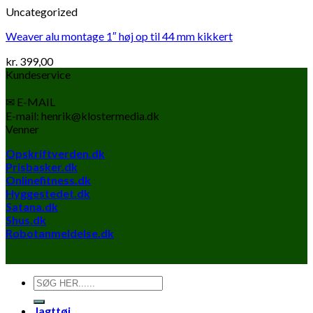
Uncategorized
Weaver alu montage 1″ høj op til 44 mm kikkert
kr.
399,00
Kundeservice
✉ E-MAIL
E-mail: henrik@klostermedia.dk
Venner
Opskriftverden.dk
Prisbasker.dk
Onlinefitness.dk
Hyggestedet.dk
Satana.dk
Shus.dk
Robotanmeldelse.dk
Søg
efter:
Jagttøj