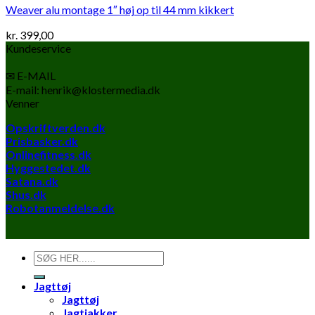
Weaver alu montage 1″ høj op til 44 mm kikkert
kr.
399,00
Kundeservice
✉ E-MAIL
E-mail: henrik@klostermedia.dk
Venner
Opskriftverden.dk
Prisbasker.dk
Onlinefitness.dk
Hyggestedet.dk
Satana.dk
Shus.dk
Robotanmeldelse.dk
Søg
efter:
Jagttøj
Jagttøj
Jagtjakker