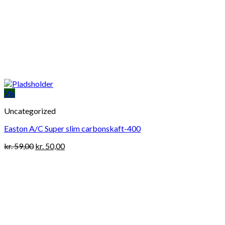
Vis
Uncategorized
Easton A/C Super slim carbonskaft-400
Original
Current
kr.
59,00
kr.
50,00
price
price
was:
is:
kr. 59,00.
kr. 50,00.