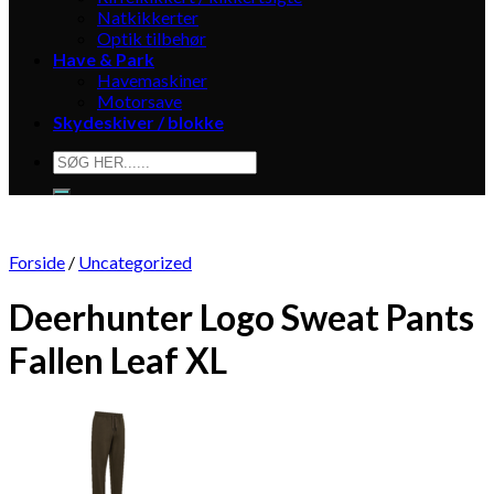
Natkikkerter
Optik tilbehør
Have & Park
Havemaskiner
Motorsave
Skydeskiver / blokke
Søg
efter:
Forside
/
Uncategorized
Deerhunter Logo Sweat Pants
Fallen Leaf XL