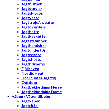
Jagtbukser
Jagtstøvler
Jagtskjorter
Jagtveste
Jagttrøje/sweater
Jagtoverdele
Jagthatte
Jagtkasketter
Jagtstrømper
Jagthandsker
Jagtundertøj
Jagtregntøj
Jagtshorts
Jagtbørnetøj
Fjällräven
Nordic Heat
Deerhunter Jagttøj
Outdoor
Jagtbeklædning Herre
Jagtbeklædning Dame
Våben / Våbentilbehør
Jagtvåben
Jagtriffel