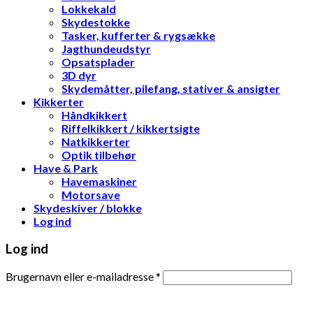
Lokkekald
Skydestokke
Tasker, kufferter & rygsække
Jagthundeudstyr
Opsatsplader
3D dyr
Skydemåtter, pilefang, stativer & ansigter
Kikkerter
Håndkikkert
Riffelkikkert / kikkertsigte
Natkikkerter
Optik tilbehør
Have & Park
Havemaskiner
Motorsave
Skydeskiver / blokke
Log ind
Log ind
Brugernavn eller e-mailadresse
*
Adgangskode
*