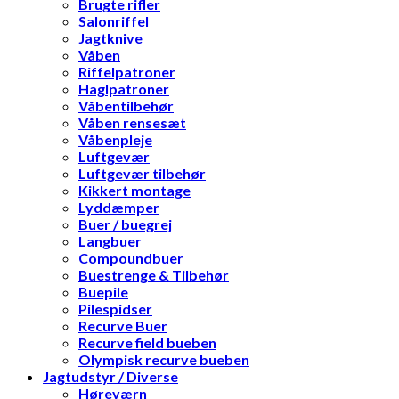
Brugte rifler
Salonriffel
Jagtknive
Våben
Riffelpatroner
Haglpatroner
Våbentilbehør
Våben rensesæt
Våbenpleje
Luftgevær
Luftgevær tilbehør
Kikkert montage
Lyddæmper
Buer / buegrej
Langbuer
Compoundbuer
Buestrenge & Tilbehør
Buepile
Pilespidser
Recurve Buer
Recurve field bueben
Olympisk recurve bueben
Jagtudstyr / Diverse
Høreværn