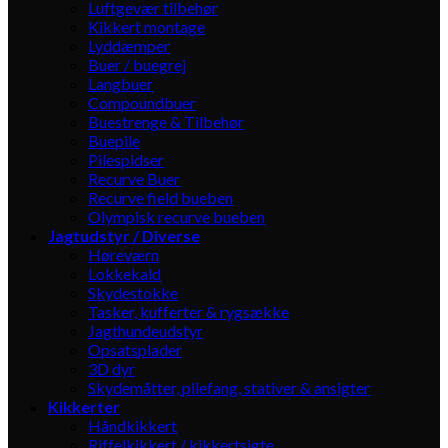
Luftgevær tilbehør
Kikkert montage
Lyddæmper
Buer / buegrej
Langbuer
Compoundbuer
Buestrenge & Tilbehør
Buepile
Pilespidser
Recurve Buer
Recurve field bueben
Olympisk recurve bueben
Jagtudstyr / Diverse
Høreværn
Lokkekald
Skydestokke
Tasker, kufferter & rygsække
Jagthundeudstyr
Opsatsplader
3D dyr
Skydemåtter, pilefang, stativer & ansigter
Kikkerter
Håndkikkert
Riffelkikkert / kikkertsigte