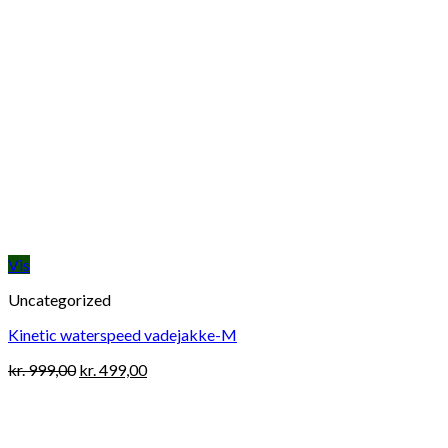
Vis
Uncategorized
Kinetic waterspeed vadejakke-M
Original
Current
kr.
999,00
kr.
499,00
price
price
was:
is:
kr. 999,00.
kr. 499,00.