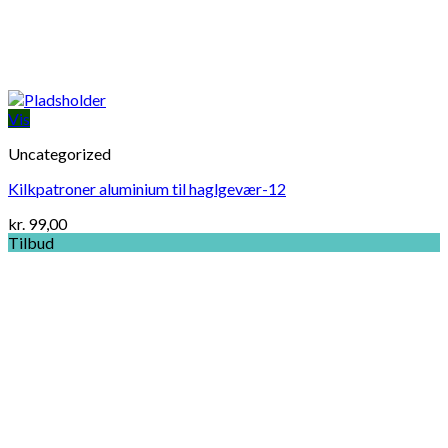
Vis
Uncategorized
Kilkpatroner aluminium til haglgevær-12
kr.
99,00
Tilbud