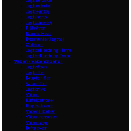
Jagtundertøj
Jagtregntøj
Jagtshorts
Jagtbørnetøj
Fjällräven
Nordic Heat
Deerhunter Jagttøj
Outdoor
Jagtbeklædning Herre
Jagtbeklædning Dame
Våben / Våbentilbehør
Jagtvåben
Jagtriffel
Brugte rifler
Salonriffel
Jagtknive
Våben
Riffelpatroner
Haglpatroner
Våbentilbehør
Våben rensesæt
Våbenpleje
Luftgevær