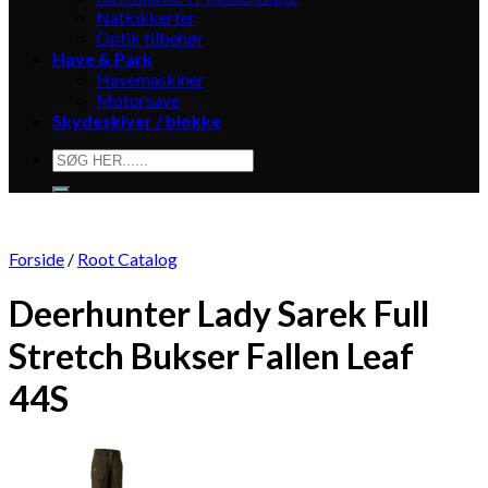
Natkikkerter
Optik tilbehør
Have & Park
Havemaskiner
Motorsave
Skydeskiver / blokke
Søg
efter:
Forside
/
Root Catalog
Deerhunter Lady Sarek Full
Stretch Bukser Fallen Leaf
44S