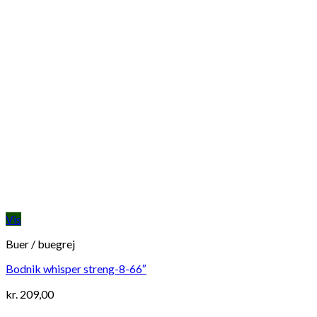
Vis
Buer / buegrej
Bodnik whisper streng-8-66″
kr.
209,00