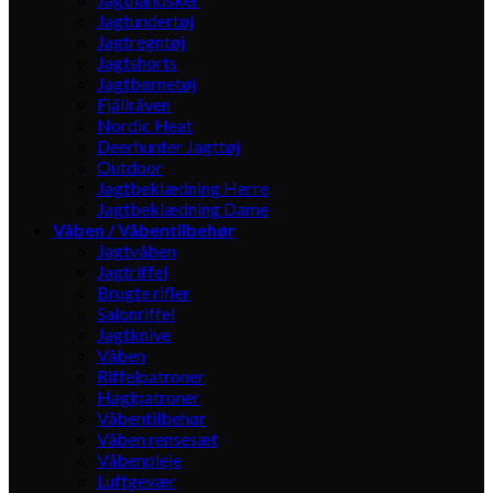
Jagtundertøj
Jagtregntøj
Jagtshorts
Jagtbørnetøj
Fjällräven
Nordic Heat
Deerhunter Jagttøj
Outdoor
Jagtbeklædning Herre
Jagtbeklædning Dame
Våben / Våbentilbehør
Jagtvåben
Jagtriffel
Brugte rifler
Salonriffel
Jagtknive
Våben
Riffelpatroner
Haglpatroner
Våbentilbehør
Våben rensesæt
Våbenpleje
Luftgevær