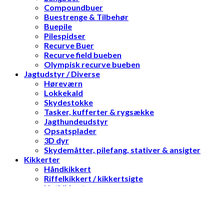
Compoundbuer
Buestrenge & Tilbehør
Buepile
Pilespidser
Recurve Buer
Recurve field bueben
Olympisk recurve bueben
Jagtudstyr / Diverse
Høreværn
Lokkekald
Skydestokke
Tasker, kufferter & rygsække
Jagthundeudstyr
Opsatsplader
3D dyr
Skydemåtter, pilefang, stativer & ansigter
Kikkerter
Håndkikkert
Riffelkikkert / kikkertsigte
Natkikkerter
Optik tilbehør
Have & Park
Havemaskiner