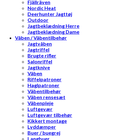
Fjällräven
Nordic Heat
Deerhunter Jagttøj
Outdoor
Jagtbeklædning Herre
Jagtbeklædning Dame
Våben / Våbentilbehør
Jagtvåben
Jagtriffel
Brugte rifler
Salonriffel
Jagtknive
Våben
Riffelpatroner
Haglpatroner
Våbentilbehør
Våben rensesæt
Våbenpleje
Luftgevær
Luftgevær tilbehør
Kikkert montage
Lyddæmper
Buer / buegrej
Langbuer