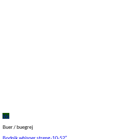
Vis
Buer / buegrej
Bodnik whisper streng-10-52″