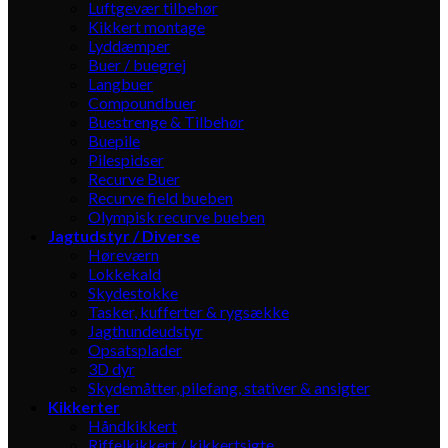
Luftgevær tilbehør
Kikkert montage
Lyddæmper
Buer / buegrej
Langbuer
Compoundbuer
Buestrenge & Tilbehør
Buepile
Pilespidser
Recurve Buer
Recurve field bueben
Olympisk recurve bueben
Jagtudstyr / Diverse
Høreværn
Lokkekald
Skydestokke
Tasker, kufferter & rygsække
Jagthundeudstyr
Opsatsplader
3D dyr
Skydemåtter, pilefang, stativer & ansigter
Kikkerter
Håndkikkert
Riffelkikkert / kikkertsigte