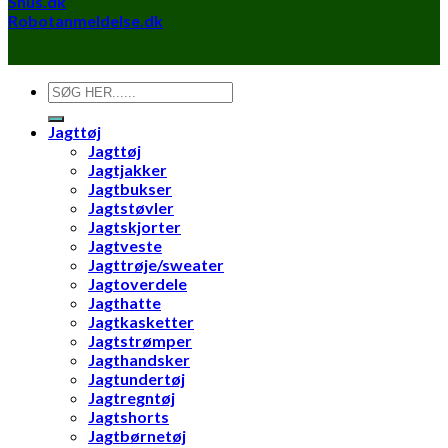
Shus.dk
Robotanmeldelse.dk
Søg
efter:
Jagttøj
Jagttøj
Jagtjakker
Jagtbukser
Jagtstøvler
Jagtskjorter
Jagtveste
Jagttrøje/sweater
Jagtoverdele
Jagthatte
Jagtkasketter
Jagtstrømper
Jagthandsker
Jagtundertøj
Jagtregntøj
Jagtshorts
Jagtbørnetøj