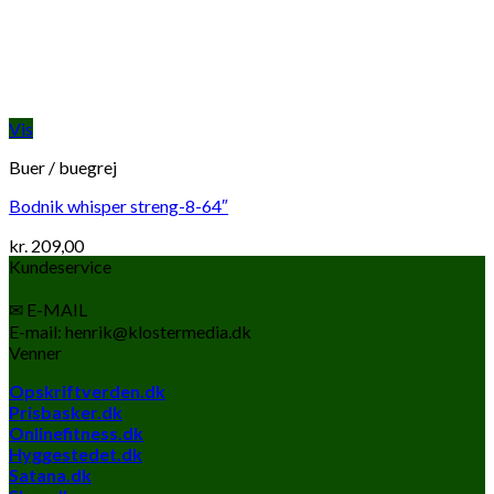
Vis
Buer / buegrej
Bodnik whisper streng-8-64″
kr.
209,00
Kundeservice
✉ E-MAIL
E-mail: henrik@klostermedia.dk
Venner
Opskriftverden.dk
Prisbasker.dk
Onlinefitness.dk
Hyggestedet.dk
Satana.dk