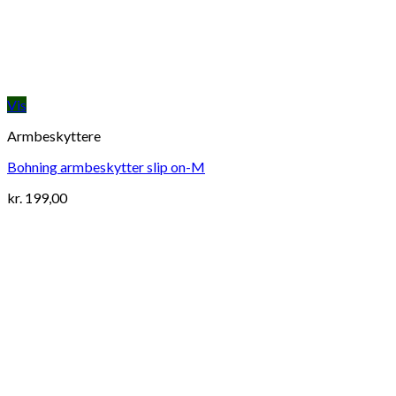
Vis
Armbeskyttere
Bohning armbeskytter slip on-M
kr.
199,00