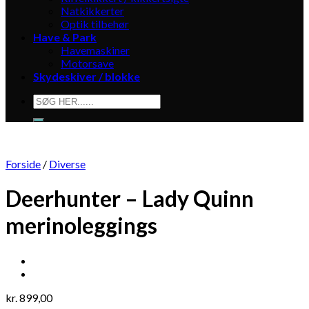
Natkikkerter
Optik tilbehør
Have & Park
Havemaskiner
Motorsave
Skydeskiver / blokke
Søg
efter:
Forside
/
Diverse
Deerhunter – Lady Quinn
merinoleggings
kr.
899,00