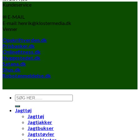
Kundeservice
✉ E-MAIL
E-mail: henrik@klostermedia.dk
Venner
Opskriftverden.dk
Prisbasker.dk
Onlinefitness.dk
Hyggestedet.dk
Satana.dk
Shus.dk
Robotanmeldelse.dk
Søg
efter:
Jagttøj
Jagttøj
Jagtjakker
Jagtbukser
Jagtstøvler
Jagtskjorter