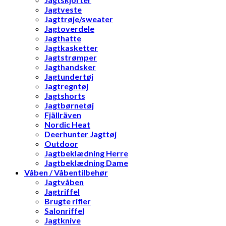
Jagtveste
Jagttrøje/sweater
Jagtoverdele
Jagthatte
Jagtkasketter
Jagtstrømper
Jagthandsker
Jagtundertøj
Jagtregntøj
Jagtshorts
Jagtbørnetøj
Fjällräven
Nordic Heat
Deerhunter Jagttøj
Outdoor
Jagtbeklædning Herre
Jagtbeklædning Dame
Våben / Våbentilbehør
Jagtvåben
Jagtriffel
Brugte rifler
Salonriffel
Jagtknive