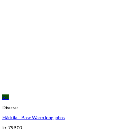
Vis
Diverse
Härkila – Base Warm long johns
kr.
799,00