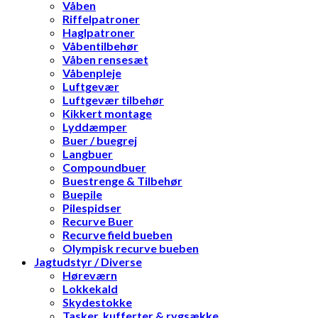
Våben
Riffelpatroner
Haglpatroner
Våbentilbehør
Våben rensesæt
Våbenpleje
Luftgevær
Luftgevær tilbehør
Kikkert montage
Lyddæmper
Buer / buegrej
Langbuer
Compoundbuer
Buestrenge & Tilbehør
Buepile
Pilespidser
Recurve Buer
Recurve field bueben
Olympisk recurve bueben
Jagtudstyr / Diverse
Høreværn
Lokkekald
Skydestokke
Tasker, kufferter & rygsække