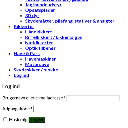
Jagthundeudstyr
Opsatsplader
3D dyr
Skydemåtter, pilefang, stativer & ansigter
Kikkerter
Håndkikkert
Riffelkikkert / kikkertsigte
Natkikkerter
Optik tilbehør
Have & Park
Havemaskiner
Motorsave
Skydeskiver / blokke
Log ind
Log ind
Brugernavn eller e-mailadresse
*
Adgangskode
*
Husk mig
Log ind