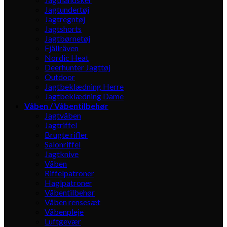
Jagtundertøj
Jagtregntøj
Jagtshorts
Jagtbørnetøj
Fjällräven
Nordic Heat
Deerhunter Jagttøj
Outdoor
Jagtbeklædning Herre
Jagtbeklædning Dame
Våben / Våbentilbehør
Jagtvåben
Jagtriffel
Brugte rifler
Salonriffel
Jagtknive
Våben
Riffelpatroner
Haglpatroner
Våbentilbehør
Våben rensesæt
Våbenpleje
Luftgevær