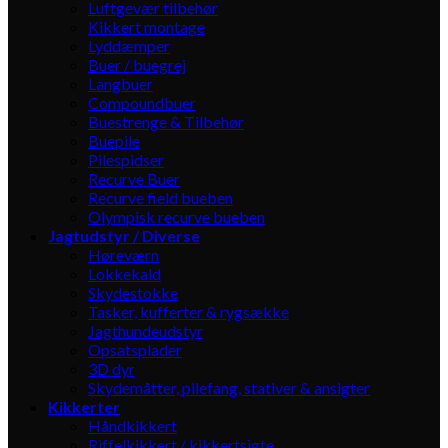
Luftgevær tilbehør
Kikkert montage
Lyddæmper
Buer / buegrej
Langbuer
Compoundbuer
Buestrenge & Tilbehør
Buepile
Pilespidser
Recurve Buer
Recurve field bueben
Olympisk recurve bueben
Jagtudstyr / Diverse
Høreværn
Lokkekald
Skydestokke
Tasker, kufferter & rygsække
Jagthundeudstyr
Opsatsplader
3D dyr
Skydemåtter, pilefang, stativer & ansigter
Kikkerter
Håndkikkert
Riffelkikkert / kikkertsigte