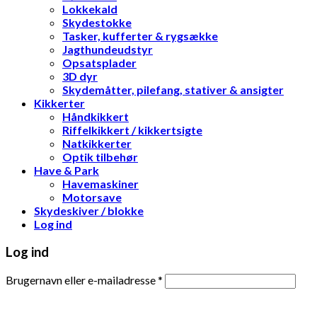
Lokkekald
Skydestokke
Tasker, kufferter & rygsække
Jagthundeudstyr
Opsatsplader
3D dyr
Skydemåtter, pilefang, stativer & ansigter
Kikkerter
Håndkikkert
Riffelkikkert / kikkertsigte
Natkikkerter
Optik tilbehør
Have & Park
Havemaskiner
Motorsave
Skydeskiver / blokke
Log ind
Log ind
Brugernavn eller e-mailadresse
*
Adgangskode
*