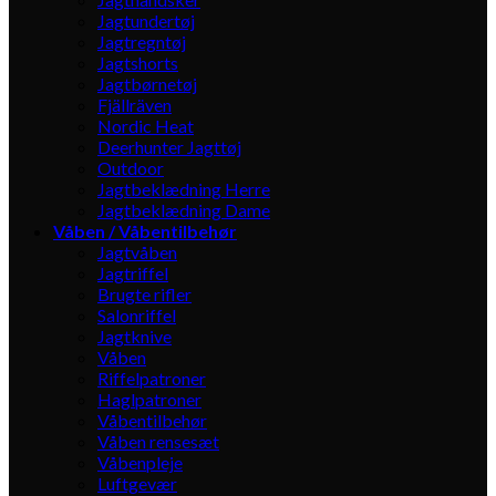
Jagtundertøj
Jagtregntøj
Jagtshorts
Jagtbørnetøj
Fjällräven
Nordic Heat
Deerhunter Jagttøj
Outdoor
Jagtbeklædning Herre
Jagtbeklædning Dame
Våben / Våbentilbehør
Jagtvåben
Jagtriffel
Brugte rifler
Salonriffel
Jagtknive
Våben
Riffelpatroner
Haglpatroner
Våbentilbehør
Våben rensesæt
Våbenpleje
Luftgevær