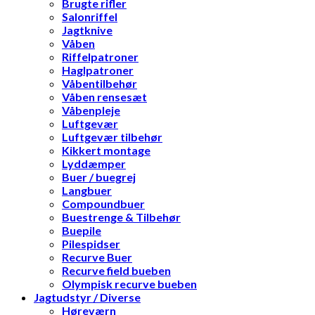
Brugte rifler
Salonriffel
Jagtknive
Våben
Riffelpatroner
Haglpatroner
Våbentilbehør
Våben rensesæt
Våbenpleje
Luftgevær
Luftgevær tilbehør
Kikkert montage
Lyddæmper
Buer / buegrej
Langbuer
Compoundbuer
Buestrenge & Tilbehør
Buepile
Pilespidser
Recurve Buer
Recurve field bueben
Olympisk recurve bueben
Jagtudstyr / Diverse
Høreværn