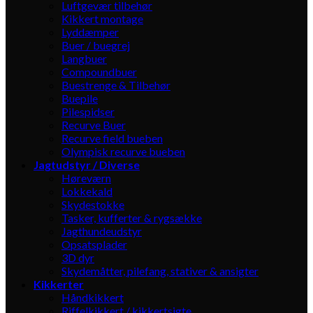
Luftgevær tilbehør
Kikkert montage
Lyddæmper
Buer / buegrej
Langbuer
Compoundbuer
Buestrenge & Tilbehør
Buepile
Pilespidser
Recurve Buer
Recurve field bueben
Olympisk recurve bueben
Jagtudstyr / Diverse
Høreværn
Lokkekald
Skydestokke
Tasker, kufferter & rygsække
Jagthundeudstyr
Opsatsplader
3D dyr
Skydemåtter, pilefang, stativer & ansigter
Kikkerter
Håndkikkert
Riffelkikkert / kikkertsigte