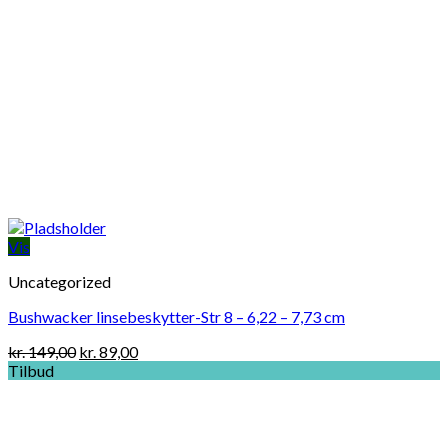
Vis
Uncategorized
Bushwacker linsebeskytter-Str 8 – 6,22 – 7,73 cm
Original
Current
kr.
149,00
kr.
89,00
price
price
Tilbud
was:
is:
kr. 149,00.
kr. 89,00.