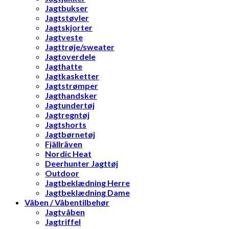
Jagtbukser
Jagtstøvler
Jagtskjorter
Jagtveste
Jagttrøje/sweater
Jagtoverdele
Jagthatte
Jagtkasketter
Jagtstrømper
Jagthandsker
Jagtundertøj
Jagtregntøj
Jagtshorts
Jagtbørnetøj
Fjällräven
Nordic Heat
Deerhunter Jagttøj
Outdoor
Jagtbeklædning Herre
Jagtbeklædning Dame
Våben / Våbentilbehør
Jagtvåben
Jagtriffel