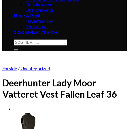
Natkikkerter
Optik tilbehør
Have & Park
Havemaskiner
Motorsave
Skydeskiver / blokke
Søg
efter:
Forside
/
Uncategorized
Deerhunter Lady Moor
Vatteret Vest Fallen Leaf 36