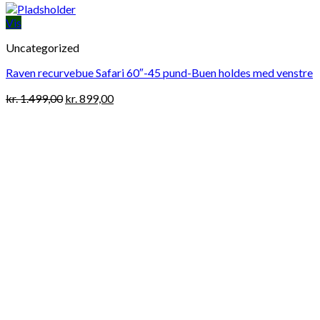
Vis
Uncategorized
Raven recurvebue Safari 60″-45 pund-Buen holdes med venstre
Original
Current
kr.
1.499,00
kr.
899,00
price
price
was:
is:
kr. 1.499,00.
kr. 899,00.