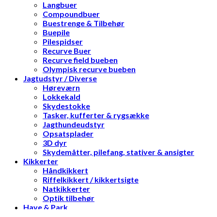
Langbuer
Compoundbuer
Buestrenge & Tilbehør
Buepile
Pilespidser
Recurve Buer
Recurve field bueben
Olympisk recurve bueben
Jagtudstyr / Diverse
Høreværn
Lokkekald
Skydestokke
Tasker, kufferter & rygsække
Jagthundeudstyr
Opsatsplader
3D dyr
Skydemåtter, pilefang, stativer & ansigter
Kikkerter
Håndkikkert
Riffelkikkert / kikkertsigte
Natkikkerter
Optik tilbehør
Have & Park
Havemaskiner