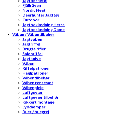
Jagtbørnetøj
Fjällräven
Nordic Heat
Deerhunter Jagttøj
Outdoor
Jagtbeklædning Herre
Jagtbeklædning Dame
Våben / Våbentilbehør
Jagtvåben
Jagtriffel
Brugte rifler
Salonriffel
Jagtknive
Våben
Riffelpatroner
Haglpatroner
Våbentilbehør
Våben rensesæt
Våbenpleje
Luftgevær
Luftgevær tilbehør
Kikkert montage
Lyddæmper
Buer / buegrej