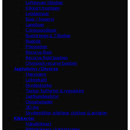
Luftgevær tilbehør
Kikkert montage
Lyddæmper
Buer / buegrej
Langbuer
Compoundbuer
Buestrenge & Tilbehør
Buepile
Pilespidser
Recurve Buer
Recurve field bueben
Olympisk recurve bueben
Jagtudstyr / Diverse
Høreværn
Lokkekald
Skydestokke
Tasker, kufferter & rygsække
Jagthundeudstyr
Opsatsplader
3D dyr
Skydemåtter, pilefang, stativer & ansigter
Kikkerter
Håndkikkert
Riffelkikkert / kikkertsigte