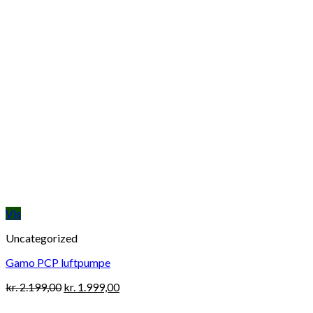
Vis
Uncategorized
Gamo PCP luftpumpe
Original
Current
kr.
2.199,00
kr.
1.999,00
price
price
was:
is: