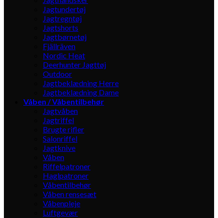
Jagtundertøj
Jagtregntøj
Jagtshorts
Jagtbørnetøj
Fjällräven
Nordic Heat
Deerhunter Jagttøj
Outdoor
Jagtbeklædning Herre
Jagtbeklædning Dame
Våben / Våbentilbehør
Jagtvåben
Jagtriffel
Brugte rifler
Salonriffel
Jagtknive
Våben
Riffelpatroner
Haglpatroner
Våbentilbehør
Våben rensesæt
Våbenpleje
Luftgevær