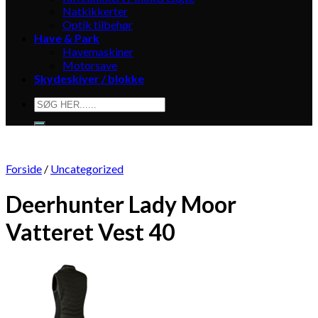
Natkikkerter
Optik tilbehør
Have & Park
Havemaskiner
Motorsave
Skydeskiver / blokke
Søg
efter:
Forside
/
Uncategorized
Deerhunter Lady Moor
Vatteret Vest 40