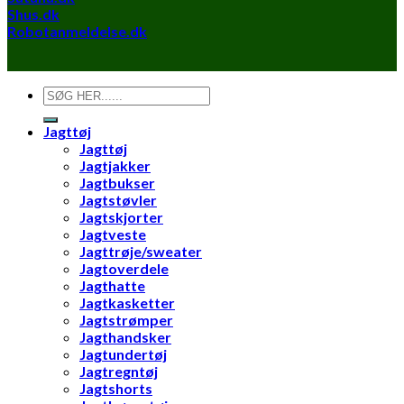
Shus.dk
Robotanmeldelse.dk
Søg
efter:
Jagttøj
Jagttøj
Jagtjakker
Jagtbukser
Jagtstøvler
Jagtskjorter
Jagtveste
Jagttrøje/sweater
Jagtoverdele
Jagthatte
Jagtkasketter
Jagtstrømper
Jagthandsker
Jagtundertøj
Jagtregntøj
Jagtshorts