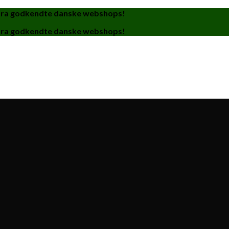
fra godkendte danske webshops!
fra godkendte danske webshops!