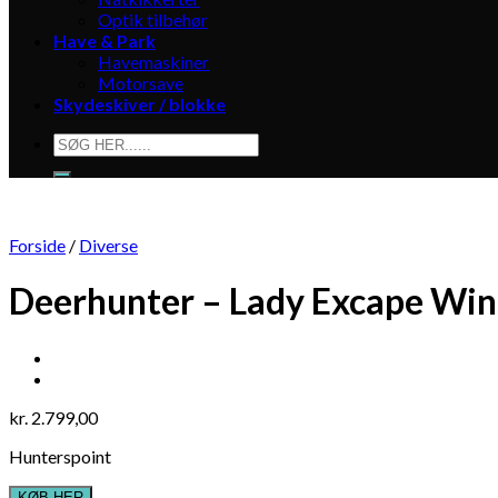
Optik tilbehør
Have & Park
Havemaskiner
Motorsave
Skydeskiver / blokke
Søg
efter:
Forside
/
Diverse
Deerhunter – Lady Excape Win
kr.
2.799,00
Hunterspoint
KØB HER