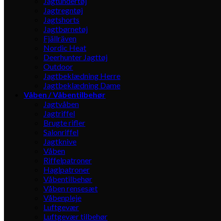
Jagtundertøj
Jagtregntøj
Jagtshorts
Jagtbørnetøj
Fjällräven
Nordic Heat
Deerhunter Jagttøj
Outdoor
Jagtbeklædning Herre
Jagtbeklædning Dame
Våben / Våbentilbehør
Jagtvåben
Jagtriffel
Brugte rifler
Salonriffel
Jagtknive
Våben
Riffelpatroner
Haglpatroner
Våbentilbehør
Våben rensesæt
Våbenpleje
Luftgevær
Luftgevær tilbehør