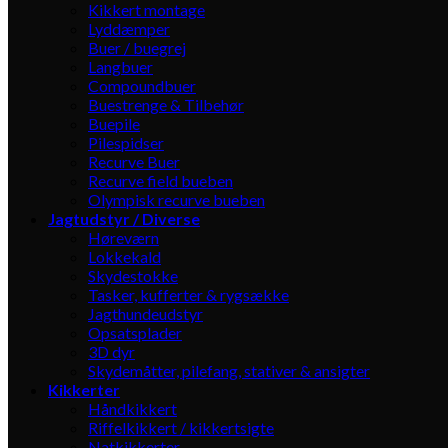
Kikkert montage
Lyddæmper
Buer / buegrej
Langbuer
Compoundbuer
Buestrenge & Tilbehør
Buepile
Pilespidser
Recurve Buer
Recurve field bueben
Olympisk recurve bueben
Jagtudstyr / Diverse
Høreværn
Lokkekald
Skydestokke
Tasker, kufferter & rygsække
Jagthundeudstyr
Opsatsplader
3D dyr
Skydemåtter, pilefang, stativer & ansigter
Kikkerter
Håndkikkert
Riffelkikkert / kikkertsigte
Natkikkerter