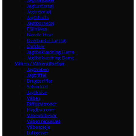
Jagtundertøj
Jagtregntøj
Jagtshorts
Jagtbørnetøj
Fjällräven
Nordic Heat
Deerhunter Jagttøj
Outdoor
Jagtbeklædning Herre
Jagtbeklædning Dame
Våben / Våbentilbehør
Jagtvåben
Jagtriffel
Brugte rifler
Salonriffel
Jagtknive
Våben
Riffelpatroner
Haglpatroner
Våbentilbehør
Våben rensesæt
Våbenpleje
Luftgevær