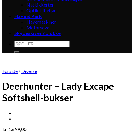
Natkikkerter
Optik tilbehør
Have & Park
Havemaskiner
Motorsave
Skydeskiver / blokke
Søg
efter:
Forside
/
Diverse
Deerhunter – Lady Excape
Softshell-bukser
kr.
1.699,00