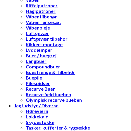
Riffelpatroner
Haglpatroner
Våbentilbehør
Våben rensesæt
Våbenpleje
Luftgevær
Luftgevær tilbehør
Kikkert montage
Lyddæmper
Buer / buegrej
Langbuer
Compoundbuer
Buestrenge & Tilbehør
Buepile
Pilespidser
Recurve Buer
Recurve field bueben
Olympisk recurve bueben
Jagtudstyr / Diverse
Høreværn
Lokkekald
Skydestokke
Tasker, kufferter & rygsække