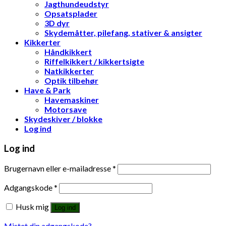
Jagthundeudstyr
Opsatsplader
3D dyr
Skydemåtter, pilefang, stativer & ansigter
Kikkerter
Håndkikkert
Riffelkikkert / kikkertsigte
Natkikkerter
Optik tilbehør
Have & Park
Havemaskiner
Motorsave
Skydeskiver / blokke
Log ind
Log ind
Brugernavn eller e-mailadresse
*
Adgangskode
*
Husk mig
Log ind
Mistet din adgangskode?