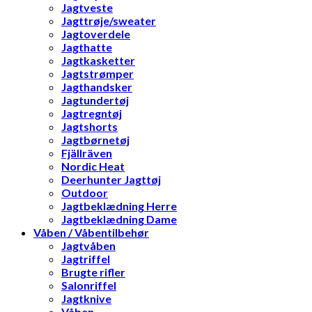
Jagtveste
Jagttrøje/sweater
Jagtoverdele
Jagthatte
Jagtkasketter
Jagtstrømper
Jagthandsker
Jagtundertøj
Jagtregntøj
Jagtshorts
Jagtbørnetøj
Fjällräven
Nordic Heat
Deerhunter Jagttøj
Outdoor
Jagtbeklædning Herre
Jagtbeklædning Dame
Våben / Våbentilbehør
Jagtvåben
Jagtriffel
Brugte rifler
Salonriffel
Jagtknive
Våben