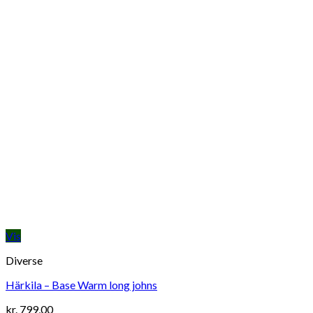
Vis
Diverse
Härkila – Base Warm long johns
kr.
799,00