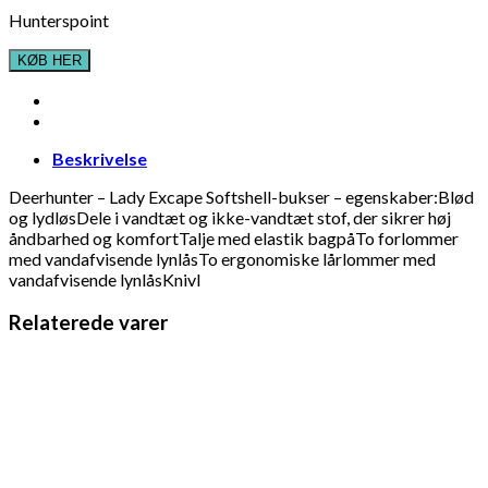
Hunterspoint
KØB HER
Beskrivelse
Deerhunter – Lady Excape Softshell-bukser – egenskaber:Blød
og lydløsDele i vandtæt og ikke-vandtæt stof, der sikrer høj
åndbarhed og komfortTalje med elastik bagpåTo forlommer
med vandafvisende lynlåsTo ergonomiske lårlommer med
vandafvisende lynlåsKnivl
Relaterede varer