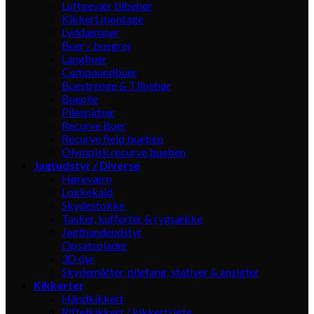
Luftgevær tilbehør
Kikkert montage
Lyddæmper
Buer / buegrej
Langbuer
Compoundbuer
Buestrenge & Tilbehør
Buepile
Pilespidser
Recurve Buer
Recurve field bueben
Olympisk recurve bueben
Jagtudstyr / Diverse
Høreværn
Lokkekald
Skydestokke
Tasker, kufferter & rygsække
Jagthundeudstyr
Opsatsplader
3D dyr
Skydemåtter, pilefang, stativer & ansigter
Kikkerter
Håndkikkert
Riffelkikkert / kikkertsigte