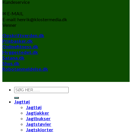
Kundeservice
✉ E-MAIL
E-mail: henrik@klostermedia.dk
Venner
Opskriftverden.dk
Prisbasker.dk
Onlinefitness.dk
Hyggestedet.dk
Satana.dk
Shus.dk
Robotanmeldelse.dk
Søg
efter:
Jagttøj
Jagttøj
Jagtjakker
Jagtbukser
Jagtstøvler
Jagtskjorter