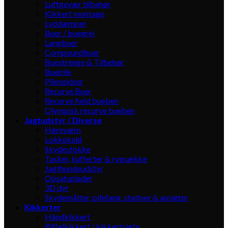
Luftgevær tilbehør
Kikkert montage
Lyddæmper
Buer / buegrej
Langbuer
Compoundbuer
Buestrenge & Tilbehør
Buepile
Pilespidser
Recurve Buer
Recurve field bueben
Olympisk recurve bueben
Jagtudstyr / Diverse
Høreværn
Lokkekald
Skydestokke
Tasker, kufferter & rygsække
Jagthundeudstyr
Opsatsplader
3D dyr
Skydemåtter, pilefang, stativer & ansigter
Kikkerter
Håndkikkert
Riffelkikkert / kikkertsigte