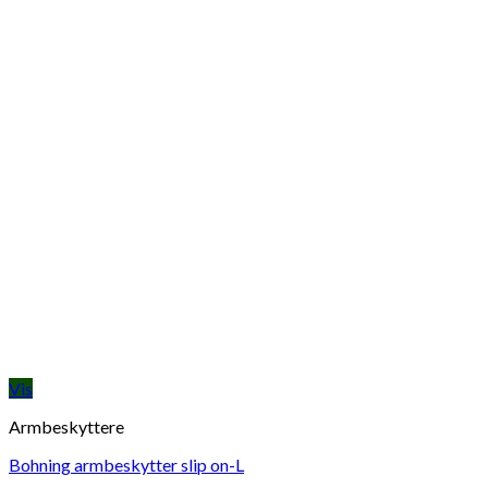
Vis
Armbeskyttere
Bohning armbeskytter slip on-L