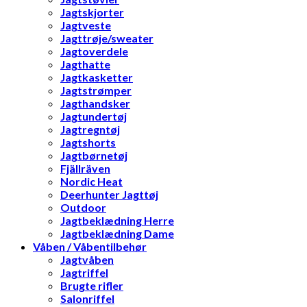
Jagtskjorter
Jagtveste
Jagttrøje/sweater
Jagtoverdele
Jagthatte
Jagtkasketter
Jagtstrømper
Jagthandsker
Jagtundertøj
Jagtregntøj
Jagtshorts
Jagtbørnetøj
Fjällräven
Nordic Heat
Deerhunter Jagttøj
Outdoor
Jagtbeklædning Herre
Jagtbeklædning Dame
Våben / Våbentilbehør
Jagtvåben
Jagtriffel
Brugte rifler
Salonriffel