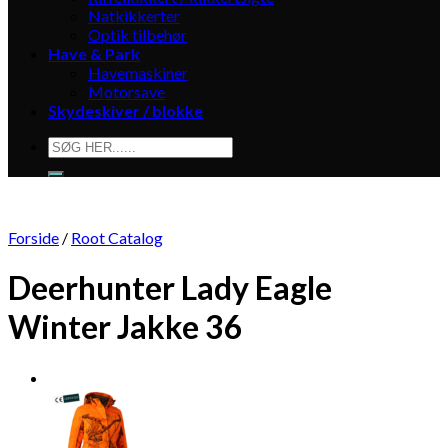
Natkikkerter
Optik tilbehør
Have & Park
Havemaskiner
Motorsave
Skydeskiver / blokke
Søg
efter:
Forside
/
Root Catalog
Deerhunter Lady Eagle
Winter Jakke 36