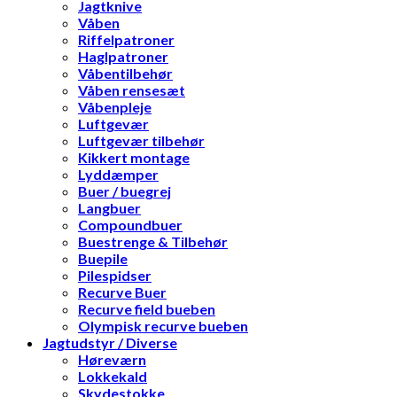
Jagtknive
Våben
Riffelpatroner
Haglpatroner
Våbentilbehør
Våben rensesæt
Våbenpleje
Luftgevær
Luftgevær tilbehør
Kikkert montage
Lyddæmper
Buer / buegrej
Langbuer
Compoundbuer
Buestrenge & Tilbehør
Buepile
Pilespidser
Recurve Buer
Recurve field bueben
Olympisk recurve bueben
Jagtudstyr / Diverse
Høreværn
Lokkekald
Skydestokke