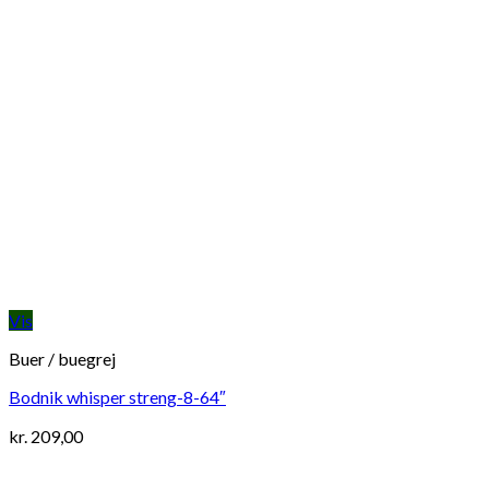
Vis
Buer / buegrej
Bodnik whisper streng-8-64″
kr.
209,00