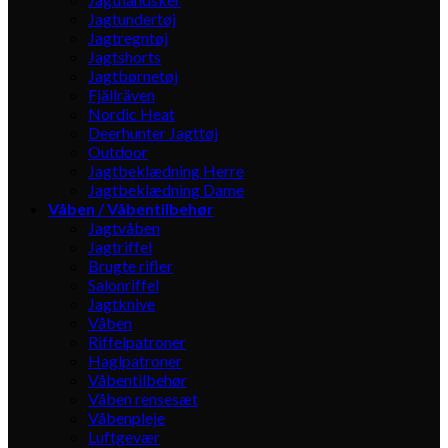
Jagtundertøj
Jagtregntøj
Jagtshorts
Jagtbørnetøj
Fjällräven
Nordic Heat
Deerhunter Jagttøj
Outdoor
Jagtbeklædning Herre
Jagtbeklædning Dame
Våben / Våbentilbehør
Jagtvåben
Jagtriffel
Brugte rifler
Salonriffel
Jagtknive
Våben
Riffelpatroner
Haglpatroner
Våbentilbehør
Våben rensesæt
Våbenpleje
Luftgevær