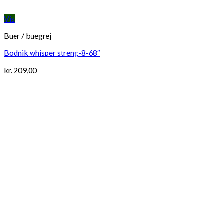
Vis
Buer / buegrej
Bodnik whisper streng-8-68″
kr.
209,00