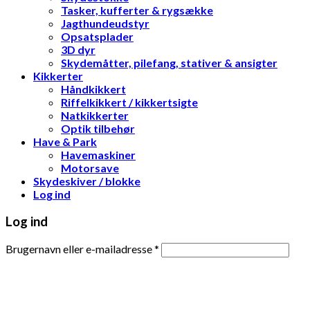
Tasker, kufferter & rygsække
Jagthundeudstyr
Opsatsplader
3D dyr
Skydemåtter, pilefang, stativer & ansigter
Kikkerter
Håndkikkert
Riffelkikkert / kikkertsigte
Natkikkerter
Optik tilbehør
Have & Park
Havemaskiner
Motorsave
Skydeskiver / blokke
Log ind
Log ind
Brugernavn eller e-mailadresse
*
Adgangskode
*
Husk mig
Log ind