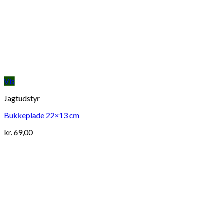
Vis
Jagtudstyr
Bukkeplade 22×13 cm
kr.
69,00