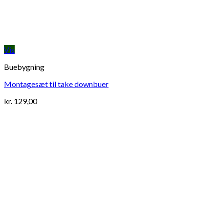
Vis
Buebygning
Montagesæt til take downbuer
kr.
129,00