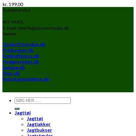
kr.
199,00
Kundeservice
✉ E-MAIL
E-mail: henrik@klostermedia.dk
Venner
Opskriftverden.dk
Prisbasker.dk
Onlinefitness.dk
Hyggestedet.dk
Satana.dk
Shus.dk
Robotanmeldelse.dk
Søg
efter:
Jagttøj
Jagttøj
Jagtjakker
Jagtbukser
Jagtstøvler