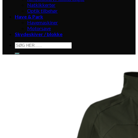
Natkikkerter
Optik tilbehør
Have & Park
Havemaskiner
Motorsave
Skydeskiver / blokke
Søg
efter: