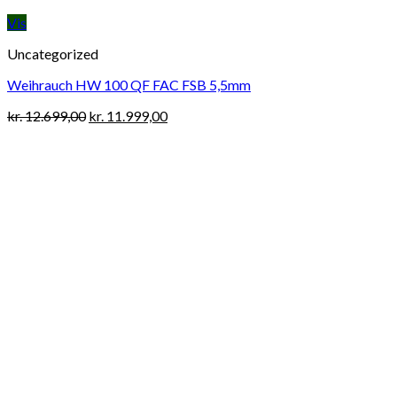
Vis
Uncategorized
Weihrauch HW 100 QF FAC FSB 5,5mm
Original
Current
kr.
12.699,00
kr.
11.999,00
price
price
was:
is:
kr. 12.699,00.
kr. 11.999,00.