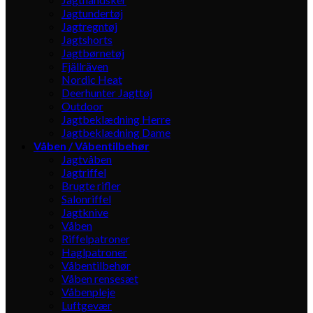
Jagtundertøj
Jagtregntøj
Jagtshorts
Jagtbørnetøj
Fjällräven
Nordic Heat
Deerhunter Jagttøj
Outdoor
Jagtbeklædning Herre
Jagtbeklædning Dame
Våben / Våbentilbehør
Jagtvåben
Jagtriffel
Brugte rifler
Salonriffel
Jagtknive
Våben
Riffelpatroner
Haglpatroner
Våbentilbehør
Våben rensesæt
Våbenpleje
Luftgevær