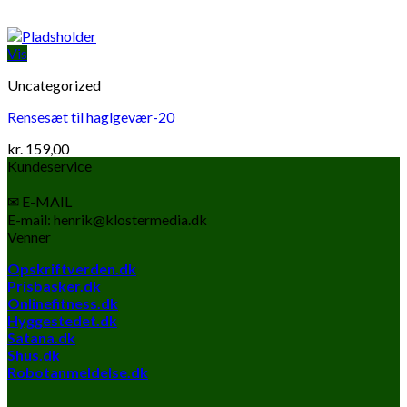
Vis
Uncategorized
Rensesæt til haglgevær-20
kr.
159,00
Kundeservice
✉ E-MAIL
E-mail: henrik@klostermedia.dk
Venner
Opskriftverden.dk
Prisbasker.dk
Onlinefitness.dk
Hyggestedet.dk
Satana.dk
Shus.dk
Robotanmeldelse.dk