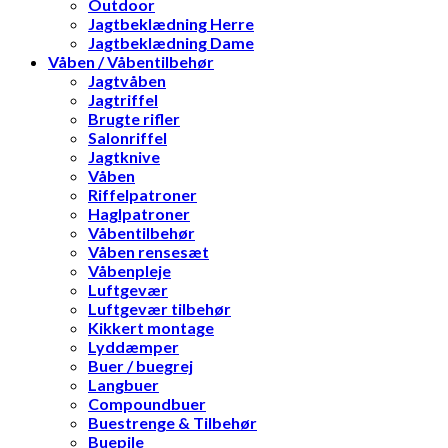
Outdoor
Jagtbeklædning Herre
Jagtbeklædning Dame
Våben / Våbentilbehør
Jagtvåben
Jagtriffel
Brugte rifler
Salonriffel
Jagtknive
Våben
Riffelpatroner
Haglpatroner
Våbentilbehør
Våben rensesæt
Våbenpleje
Luftgevær
Luftgevær tilbehør
Kikkert montage
Lyddæmper
Buer / buegrej
Langbuer
Compoundbuer
Buestrenge & Tilbehør
Buepile