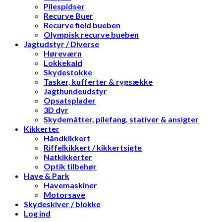
Pilespidser
Recurve Buer
Recurve field bueben
Olympisk recurve bueben
Jagtudstyr / Diverse
Høreværn
Lokkekald
Skydestokke
Tasker, kufferter & rygsække
Jagthundeudstyr
Opsatsplader
3D dyr
Skydemåtter, pilefang, stativer & ansigter
Kikkerter
Håndkikkert
Riffelkikkert / kikkertsigte
Natkikkerter
Optik tilbehør
Have & Park
Havemaskiner
Motorsave
Skydeskiver / blokke
Log ind