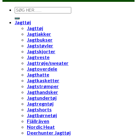
Søg
efter:
Jagttøj
Jagttøj
Jagtjakker
Jagtbukser
Jagtstøvler
Jagtskjorter
Jagtveste
Jagttrøje/sweater
Jagtoverdele
Jagthatte
Jagtkasketter
Jagtstrømper
Jagthandsker
Jagtundertøj
Jagtregntøj
Jagtshorts
Jagtbørnetøj
Fjällräven
Nordic Heat
Deerhunter Jagttøj