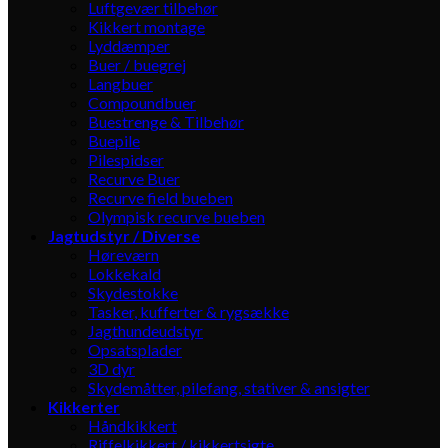
Luftgevær tilbehør
Kikkert montage
Lyddæmper
Buer / buegrej
Langbuer
Compoundbuer
Buestrenge & Tilbehør
Buepile
Pilespidser
Recurve Buer
Recurve field bueben
Olympisk recurve bueben
Jagtudstyr / Diverse
Høreværn
Lokkekald
Skydestokke
Tasker, kufferter & rygsække
Jagthundeudstyr
Opsatsplader
3D dyr
Skydemåtter, pilefang, stativer & ansigter
Kikkerter
Håndkikkert
Riffelkikkert / kikkertsigte