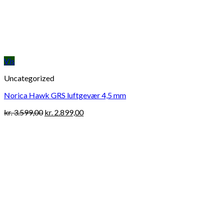
Vis
Uncategorized
Norica Hawk GRS luftgevær 4,5 mm
Original
Current
kr.
3.599,00
kr.
2.899,00
price
price
was:
is:
kr. 3.599,00.
kr. 2.899,00.