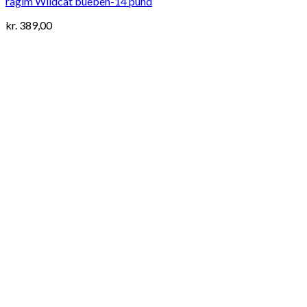
ragim Wildcat bueben-14 pund
kr.
389,00