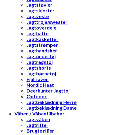
Jagtstøvler
Jagtskjorter
Jagtveste
Jagttrøje/sweater
Jagtoverdele
Jagthatte
Jagtkasketter
Jagtstrømper
Jagthandsker
Jagtundertøj
Jagtregntøj
Jagtshorts
Jagtbørnetøj
Fjällräven
Nordic Heat
Deerhunter Jagttøj
Outdoor
Jagtbeklædning Herre
Jagtbeklædning Dame
Våben / Våbentilbehør
Jagtvåben
Jagtriffel
Brugte rifler