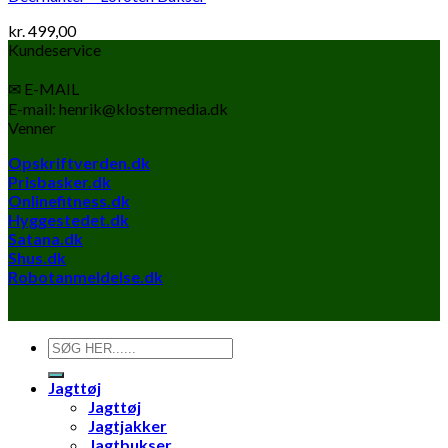
kr.
499,00
Kundeservice
✉ E-MAIL
E-mail: henrik@klostermedia.dk
Venner
Opskriftverden.dk
Prisbasker.dk
Onlinefitness.dk
Hyggestedet.dk
Satana.dk
Shus.dk
Robotanmeldelse.dk
Søg
efter:
Jagttøj
Jagttøj
Jagtjakker
Jagtbukser