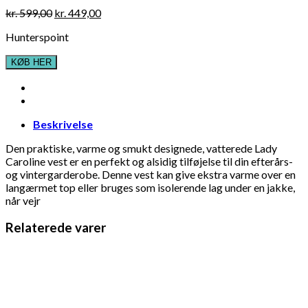
Original
Current
kr.
599,00
kr.
449,00
price
price
Hunterspoint
was:
is:
kr. 599,00.
kr. 449,00.
KØB HER
Beskrivelse
Den praktiske, varme og smukt designede, vatterede Lady
Caroline vest er en perfekt og alsidig tilføjelse til din efterårs-
og vintergarderobe. Denne vest kan give ekstra varme over en
langærmet top eller bruges som isolerende lag under en jakke,
når vejr
Relaterede varer