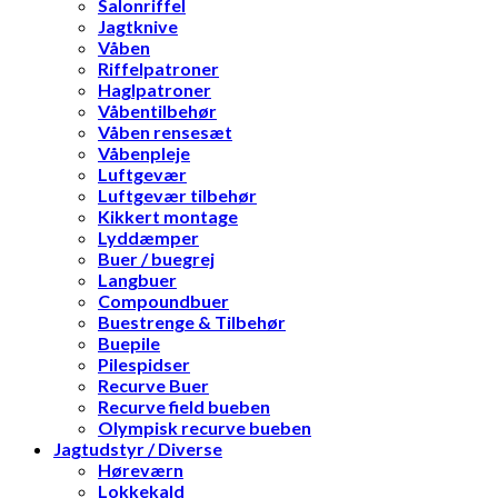
Salonriffel
Jagtknive
Våben
Riffelpatroner
Haglpatroner
Våbentilbehør
Våben rensesæt
Våbenpleje
Luftgevær
Luftgevær tilbehør
Kikkert montage
Lyddæmper
Buer / buegrej
Langbuer
Compoundbuer
Buestrenge & Tilbehør
Buepile
Pilespidser
Recurve Buer
Recurve field bueben
Olympisk recurve bueben
Jagtudstyr / Diverse
Høreværn
Lokkekald