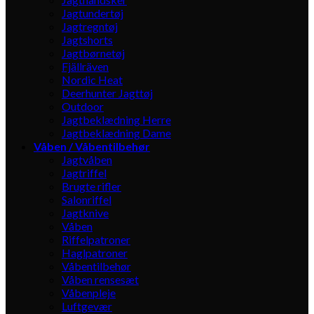
Jagtundertøj
Jagtregntøj
Jagtshorts
Jagtbørnetøj
Fjällräven
Nordic Heat
Deerhunter Jagttøj
Outdoor
Jagtbeklædning Herre
Jagtbeklædning Dame
Våben / Våbentilbehør
Jagtvåben
Jagtriffel
Brugte rifler
Salonriffel
Jagtknive
Våben
Riffelpatroner
Haglpatroner
Våbentilbehør
Våben rensesæt
Våbenpleje
Luftgevær