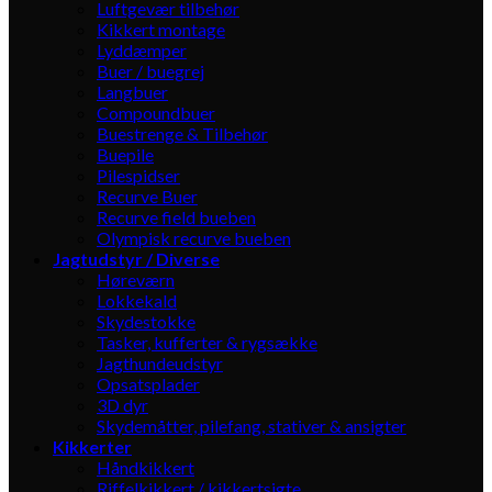
Luftgevær tilbehør
Kikkert montage
Lyddæmper
Buer / buegrej
Langbuer
Compoundbuer
Buestrenge & Tilbehør
Buepile
Pilespidser
Recurve Buer
Recurve field bueben
Olympisk recurve bueben
Jagtudstyr / Diverse
Høreværn
Lokkekald
Skydestokke
Tasker, kufferter & rygsække
Jagthundeudstyr
Opsatsplader
3D dyr
Skydemåtter, pilefang, stativer & ansigter
Kikkerter
Håndkikkert
Riffelkikkert / kikkertsigte