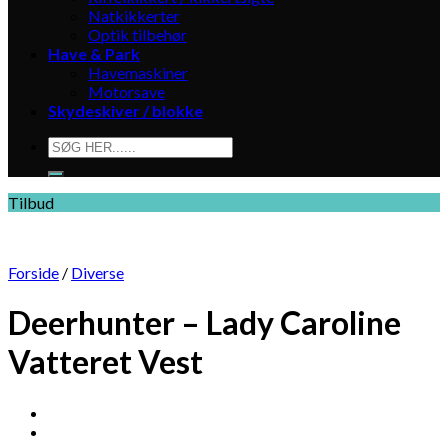
Natkikkerter
Optik tilbehør
Have & Park
Havemaskiner
Motorsave
Skydeskiver / blokke
Søg
efter:
Tilbud
Forside
/
Diverse
Deerhunter – Lady Caroline
Vatteret Vest