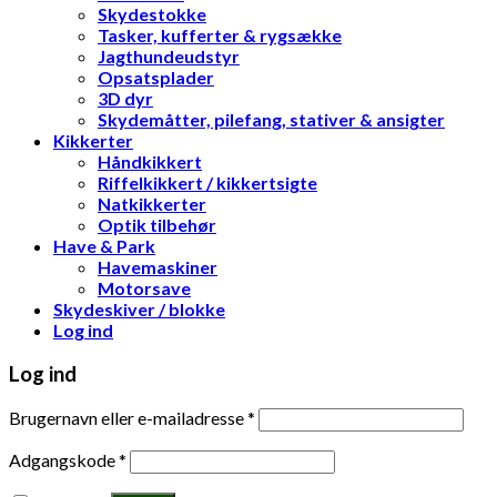
Skydestokke
Tasker, kufferter & rygsække
Jagthundeudstyr
Opsatsplader
3D dyr
Skydemåtter, pilefang, stativer & ansigter
Kikkerter
Håndkikkert
Riffelkikkert / kikkertsigte
Natkikkerter
Optik tilbehør
Have & Park
Havemaskiner
Motorsave
Skydeskiver / blokke
Log ind
Log ind
Brugernavn eller e-mailadresse
*
Adgangskode
*