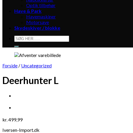
Optik tilbehør
Have & Park
Havemaskiner
Motorsave
Skydeskiver / blokke
Søg
efter:
Forside
/
Uncategorized
Deerhunter L
kr.
499,99
Iversen-Import.dk