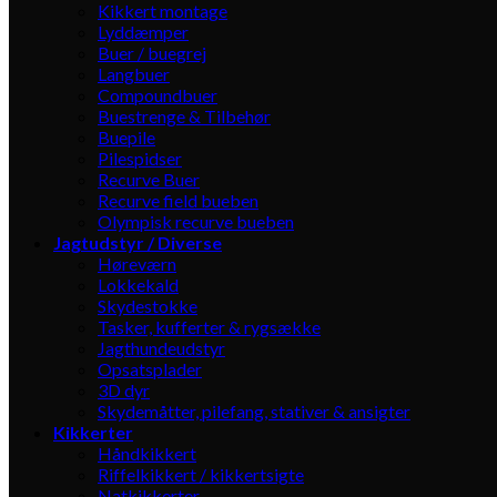
Kikkert montage
Lyddæmper
Buer / buegrej
Langbuer
Compoundbuer
Buestrenge & Tilbehør
Buepile
Pilespidser
Recurve Buer
Recurve field bueben
Olympisk recurve bueben
Jagtudstyr / Diverse
Høreværn
Lokkekald
Skydestokke
Tasker, kufferter & rygsække
Jagthundeudstyr
Opsatsplader
3D dyr
Skydemåtter, pilefang, stativer & ansigter
Kikkerter
Håndkikkert
Riffelkikkert / kikkertsigte
Natkikkerter