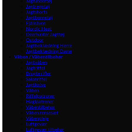
Jagtundertøj
Jagtregntøj
Jagtshorts
Jagtbørnetøj
Fjällräven
Nordic Heat
Deerhunter Jagttøj
Outdoor
Jagtbeklædning Herre
Jagtbeklædning Dame
Våben / Våbentilbehør
Jagtvåben
Jagtriffel
Brugte rifler
Salonriffel
Jagtknive
Våben
Riffelpatroner
Haglpatroner
Våbentilbehør
Våben rensesæt
Våbenpleje
Luftgevær
Luftgevær tilbehør