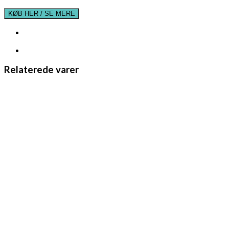
KØB HER / SE MERE
Relaterede varer