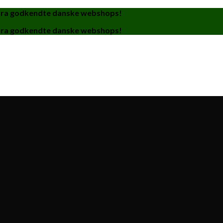
fra godkendte danske webshops!
fra godkendte danske webshops!