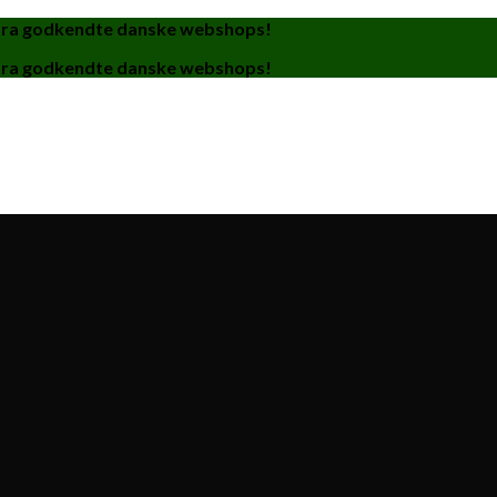
fra godkendte danske webshops!
fra godkendte danske webshops!