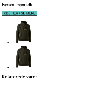
Iversen-Import.dk
KØB HER / SE MERE
Relaterede varer