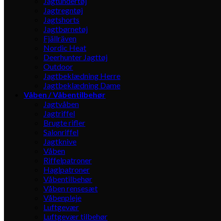
Jagtundertøj
Jagtregntøj
Jagtshorts
Jagtbørnetøj
Fjällräven
Nordic Heat
Deerhunter Jagttøj
Outdoor
Jagtbeklædning Herre
Jagtbeklædning Dame
Våben / Våbentilbehør
Jagtvåben
Jagtriffel
Brugte rifler
Salonriffel
Jagtknive
Våben
Riffelpatroner
Haglpatroner
Våbentilbehør
Våben rensesæt
Våbenpleje
Luftgevær
Luftgevær tilbehør