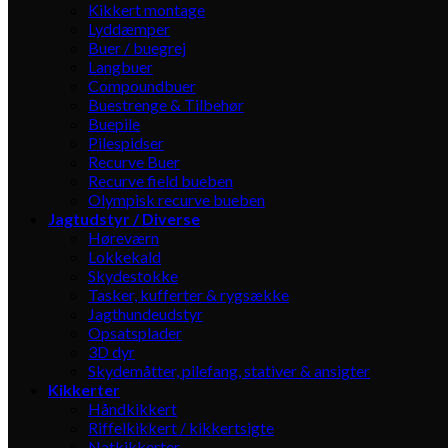
Kikkert montage
Lyddæmper
Buer / buegrej
Langbuer
Compoundbuer
Buestrenge & Tilbehør
Buepile
Pilespidser
Recurve Buer
Recurve field bueben
Olympisk recurve bueben
Jagtudstyr / Diverse
Høreværn
Lokkekald
Skydestokke
Tasker, kufferter & rygsække
Jagthundeudstyr
Opsatsplader
3D dyr
Skydemåtter, pilefang, stativer & ansigter
Kikkerter
Håndkikkert
Riffelkikkert / kikkertsigte
Natkikkerter