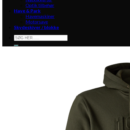
Optik tilbehør
Have & Park
Havemaskiner
Motorsave
Skydeskiver / blokke
Søg
efter: