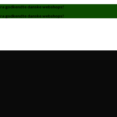
fra godkendte danske webshops!
fra godkendte danske webshops!