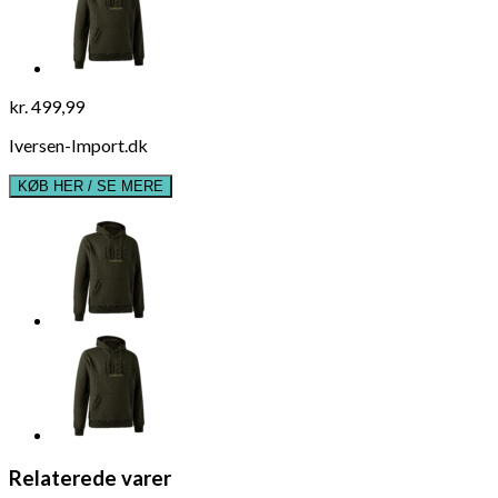
kr.
499,99
Iversen-Import.dk
KØB HER / SE MERE
Relaterede varer