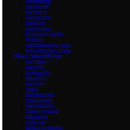
Jagtundertøj
Jagtregntøj
Jagtshorts
Jagtbørnetøj
Fjällräven
Nordic Heat
Deerhunter Jagttøj
Outdoor
Jagtbeklædning Herre
Jagtbeklædning Dame
Våben / Våbentilbehør
Jagtvåben
Jagtriffel
Brugte rifler
Salonriffel
Jagtknive
Våben
Riffelpatroner
Haglpatroner
Våbentilbehør
Våben rensesæt
Våbenpleje
Luftgevær
Luftgevær tilbehør