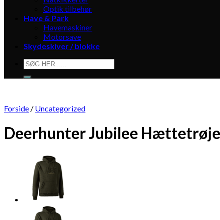
Optik tilbehør
Have & Park
Havemaskiner
Motorsave
Skydeskiver / blokke
Søg
efter:
Forside
/
Uncategorized
Deerhunter Jubilee Hættetrøj