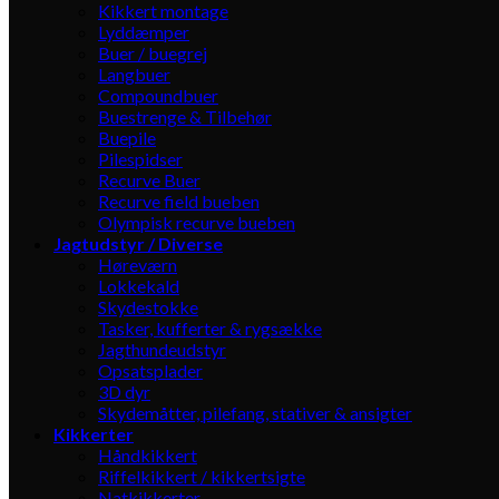
Kikkert montage
Lyddæmper
Buer / buegrej
Langbuer
Compoundbuer
Buestrenge & Tilbehør
Buepile
Pilespidser
Recurve Buer
Recurve field bueben
Olympisk recurve bueben
Jagtudstyr / Diverse
Høreværn
Lokkekald
Skydestokke
Tasker, kufferter & rygsække
Jagthundeudstyr
Opsatsplader
3D dyr
Skydemåtter, pilefang, stativer & ansigter
Kikkerter
Håndkikkert
Riffelkikkert / kikkertsigte
Natkikkerter