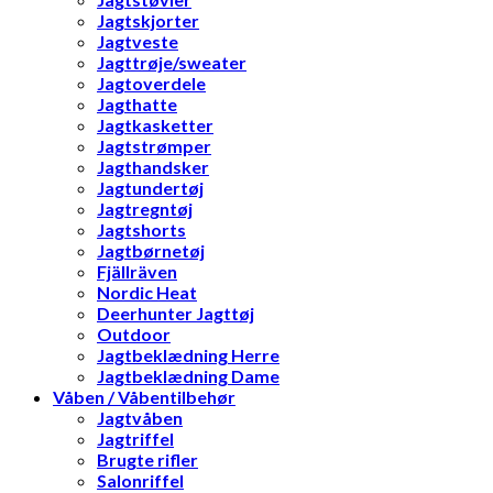
Jagtskjorter
Jagtveste
Jagttrøje/sweater
Jagtoverdele
Jagthatte
Jagtkasketter
Jagtstrømper
Jagthandsker
Jagtundertøj
Jagtregntøj
Jagtshorts
Jagtbørnetøj
Fjällräven
Nordic Heat
Deerhunter Jagttøj
Outdoor
Jagtbeklædning Herre
Jagtbeklædning Dame
Våben / Våbentilbehør
Jagtvåben
Jagtriffel
Brugte rifler
Salonriffel