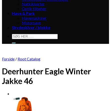
Natkikkerter
Optik tilbehør
Have & Park
Havemaskiner
Motorsave
Skydeskiver / blokke
Søg
efter:
Forside
/
Root Catalog
Deerhunter Eagle Winter
Jakke 46