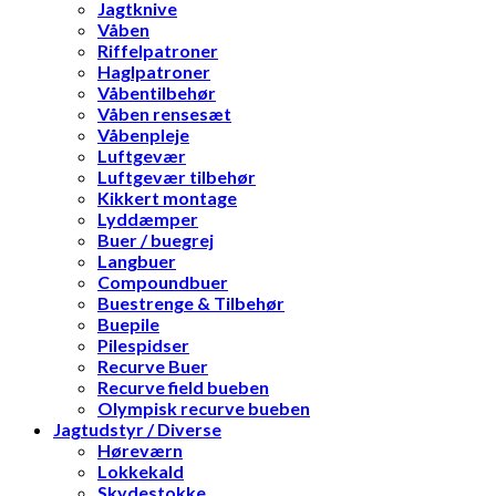
Jagtknive
Våben
Riffelpatroner
Haglpatroner
Våbentilbehør
Våben rensesæt
Våbenpleje
Luftgevær
Luftgevær tilbehør
Kikkert montage
Lyddæmper
Buer / buegrej
Langbuer
Compoundbuer
Buestrenge & Tilbehør
Buepile
Pilespidser
Recurve Buer
Recurve field bueben
Olympisk recurve bueben
Jagtudstyr / Diverse
Høreværn
Lokkekald
Skydestokke