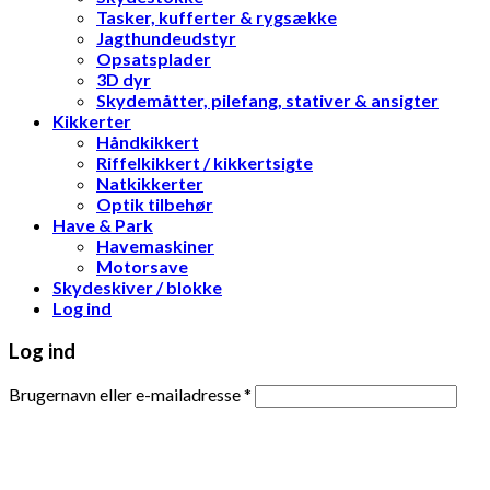
Tasker, kufferter & rygsække
Jagthundeudstyr
Opsatsplader
3D dyr
Skydemåtter, pilefang, stativer & ansigter
Kikkerter
Håndkikkert
Riffelkikkert / kikkertsigte
Natkikkerter
Optik tilbehør
Have & Park
Havemaskiner
Motorsave
Skydeskiver / blokke
Log ind
Log ind
Brugernavn eller e-mailadresse
*
Adgangskode
*
Husk mig
Log ind