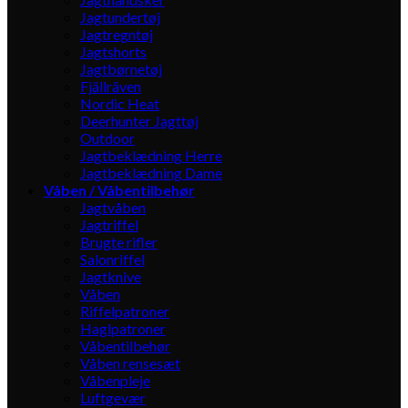
Jagtundertøj
Jagtregntøj
Jagtshorts
Jagtbørnetøj
Fjällräven
Nordic Heat
Deerhunter Jagttøj
Outdoor
Jagtbeklædning Herre
Jagtbeklædning Dame
Våben / Våbentilbehør
Jagtvåben
Jagtriffel
Brugte rifler
Salonriffel
Jagtknive
Våben
Riffelpatroner
Haglpatroner
Våbentilbehør
Våben rensesæt
Våbenpleje
Luftgevær