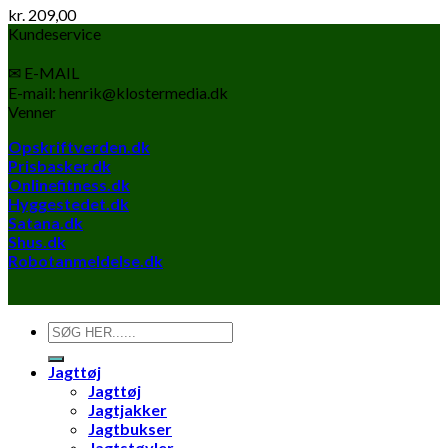
kr.
209,00
Kundeservice
✉ E-MAIL
E-mail: henrik@klostermedia.dk
Venner
Opskriftverden.dk
Prisbasker.dk
Onlinefitness.dk
Hyggestedet.dk
Satana.dk
Shus.dk
Robotanmeldelse.dk
Søg
efter:
Jagttøj
Jagttøj
Jagtjakker
Jagtbukser
Jagtstøvler