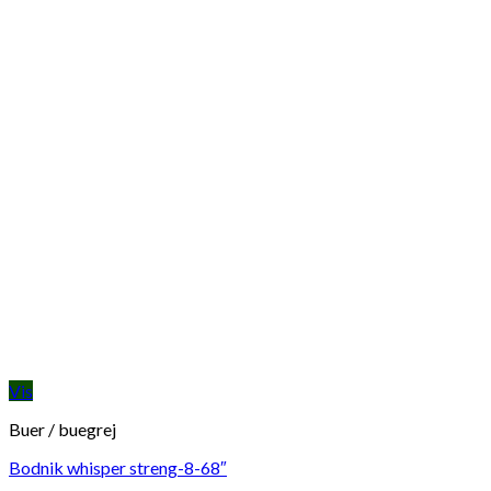
Vis
Buer / buegrej
Bodnik whisper streng-8-68″