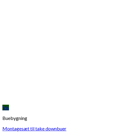
Vis
Buebygning
Montagesæt til take downbuer