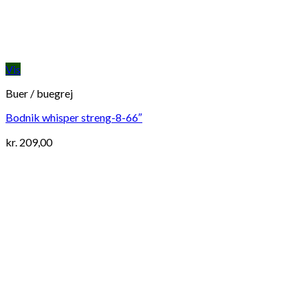
Vis
Buer / buegrej
Bodnik whisper streng-8-66″
kr.
209,00