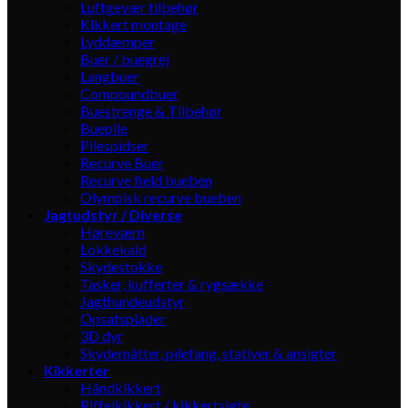
Luftgevær tilbehør
Kikkert montage
Lyddæmper
Buer / buegrej
Langbuer
Compoundbuer
Buestrenge & Tilbehør
Buepile
Pilespidser
Recurve Buer
Recurve field bueben
Olympisk recurve bueben
Jagtudstyr / Diverse
Høreværn
Lokkekald
Skydestokke
Tasker, kufferter & rygsække
Jagthundeudstyr
Opsatsplader
3D dyr
Skydemåtter, pilefang, stativer & ansigter
Kikkerter
Håndkikkert
Riffelkikkert / kikkertsigte