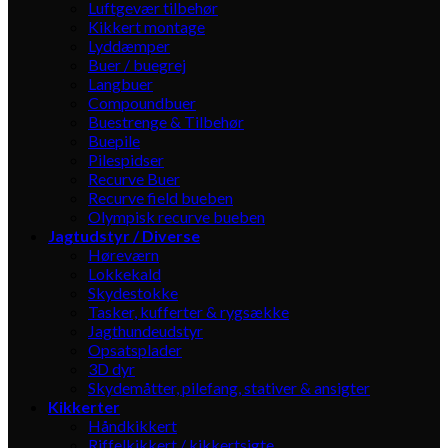
Luftgevær tilbehør
Kikkert montage
Lyddæmper
Buer / buegrej
Langbuer
Compoundbuer
Buestrenge & Tilbehør
Buepile
Pilespidser
Recurve Buer
Recurve field bueben
Olympisk recurve bueben
Jagtudstyr / Diverse
Høreværn
Lokkekald
Skydestokke
Tasker, kufferter & rygsække
Jagthundeudstyr
Opsatsplader
3D dyr
Skydemåtter, pilefang, stativer & ansigter
Kikkerter
Håndkikkert
Riffelkikkert / kikkertsigte