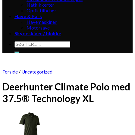
Natkikkerter
Optik tilbehør
Have & Park
Havemaskiner
Motorsave
Skydeskiver / blokke
Søg
efter:
Forside
/
Uncategorized
Deerhunter Climate Polo med
37.5® Technology XL