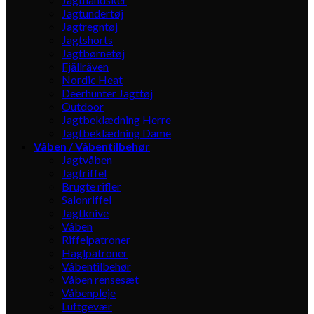
Jagtundertøj
Jagtregntøj
Jagtshorts
Jagtbørnetøj
Fjällräven
Nordic Heat
Deerhunter Jagttøj
Outdoor
Jagtbeklædning Herre
Jagtbeklædning Dame
Våben / Våbentilbehør
Jagtvåben
Jagtriffel
Brugte rifler
Salonriffel
Jagtknive
Våben
Riffelpatroner
Haglpatroner
Våbentilbehør
Våben rensesæt
Våbenpleje
Luftgevær