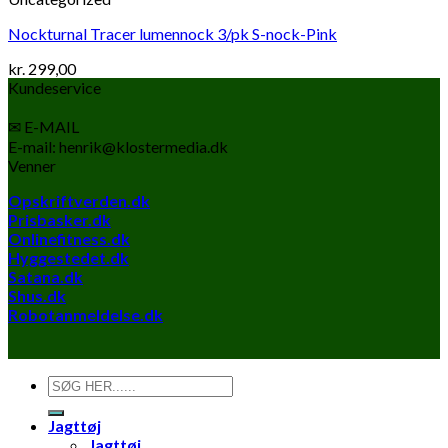
Nockturnal Tracer lumennock 3/pk S-nock-Pink
kr.
299,00
Kundeservice
✉ E-MAIL
E-mail: henrik@klostermedia.dk
Venner
Opskriftverden.dk
Prisbasker.dk
Onlinefitness.dk
Hyggestedet.dk
Satana.dk
Shus.dk
Robotanmeldelse.dk
Søg
efter:
Jagttøj
Jagttøj