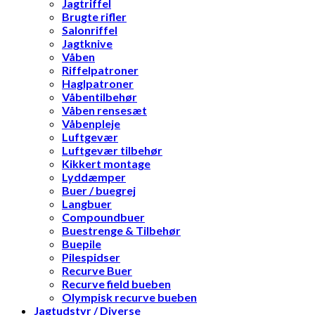
Jagtriffel
Brugte rifler
Salonriffel
Jagtknive
Våben
Riffelpatroner
Haglpatroner
Våbentilbehør
Våben rensesæt
Våbenpleje
Luftgevær
Luftgevær tilbehør
Kikkert montage
Lyddæmper
Buer / buegrej
Langbuer
Compoundbuer
Buestrenge & Tilbehør
Buepile
Pilespidser
Recurve Buer
Recurve field bueben
Olympisk recurve bueben
Jagtudstyr / Diverse