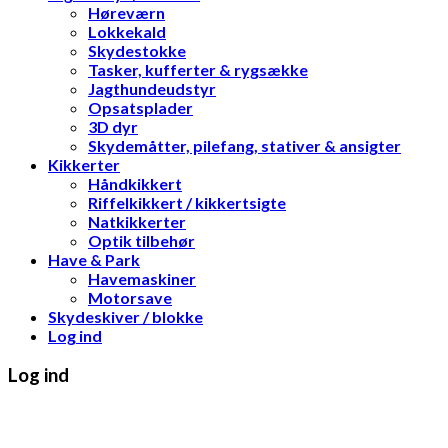
Høreværn
Lokkekald
Skydestokke
Tasker, kufferter & rygsække
Jagthundeudstyr
Opsatsplader
3D dyr
Skydemåtter, pilefang, stativer & ansigter
Kikkerter
Håndkikkert
Riffelkikkert / kikkertsigte
Natkikkerter
Optik tilbehør
Have & Park
Havemaskiner
Motorsave
Skydeskiver / blokke
Log ind
Log ind
Brugernavn eller e-mailadresse
*