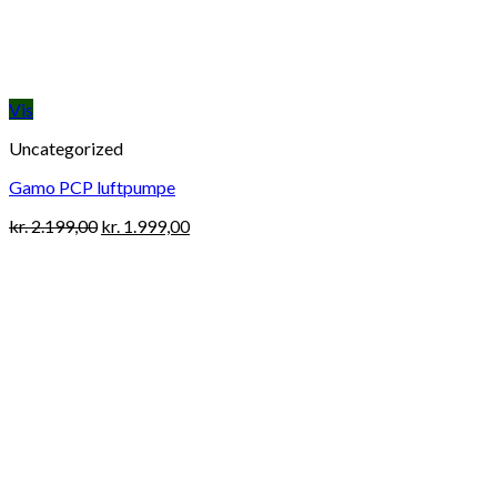
Vis
Uncategorized
Gamo PCP luftpumpe
Original
Current
kr.
2.199,00
kr.
1.999,00
price
price
was:
is:
kr. 2.199,00.
kr. 1.999,00.