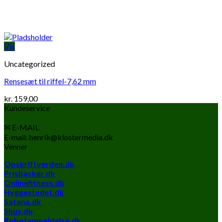
Vis
Uncategorized
Rensesæt til riffel-7,62 mm
kr.
159,00
Kundeservice
✉ E-MAIL
E-mail: henrik@klostermedia.dk
Venner
Opskriftverden.dk
Prisbasker.dk
Onlinefitness.dk
Hyggestedet.dk
Satana.dk
Shus.dk
Robotanmeldelse.dk