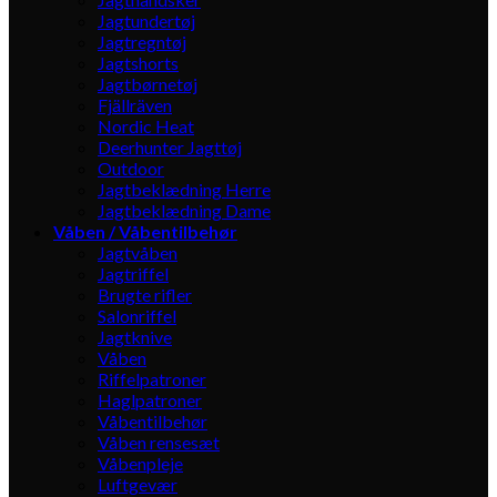
Jagtundertøj
Jagtregntøj
Jagtshorts
Jagtbørnetøj
Fjällräven
Nordic Heat
Deerhunter Jagttøj
Outdoor
Jagtbeklædning Herre
Jagtbeklædning Dame
Våben / Våbentilbehør
Jagtvåben
Jagtriffel
Brugte rifler
Salonriffel
Jagtknive
Våben
Riffelpatroner
Haglpatroner
Våbentilbehør
Våben rensesæt
Våbenpleje
Luftgevær