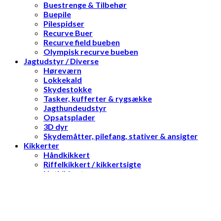
Buestrenge & Tilbehør
Buepile
Pilespidser
Recurve Buer
Recurve field bueben
Olympisk recurve bueben
Jagtudstyr / Diverse
Høreværn
Lokkekald
Skydestokke
Tasker, kufferter & rygsække
Jagthundeudstyr
Opsatsplader
3D dyr
Skydemåtter, pilefang, stativer & ansigter
Kikkerter
Håndkikkert
Riffelkikkert / kikkertsigte
Natkikkerter
Optik tilbehør
Have & Park
Havemaskiner
Motorsave
Skydeskiver / blokke