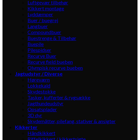
Luftgevær tilbehør
Kikkert montage
Lyddæmper
Buer / buegrej
Langbuer
Compoundbuer
Buestrenge & Tilbehør
Buepile
Pilespidser
Recurve Buer
Recurve field bueben
Olympisk recurve bueben
Jagtudstyr / Diverse
Høreværn
Lokkekald
Skydestokke
Tasker, kufferter & rygsække
Jagthundeudstyr
Opsatsplader
3D dyr
Skydemåtter, pilefang, stativer & ansigter
Kikkerter
Håndkikkert
Riffelkikkert / kikkertsigte