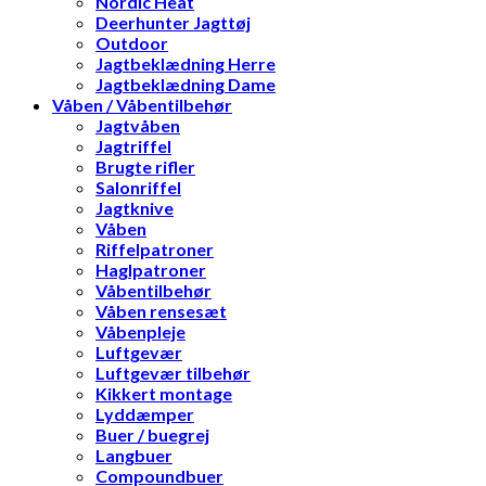
Nordic Heat
Deerhunter Jagttøj
Outdoor
Jagtbeklædning Herre
Jagtbeklædning Dame
Våben / Våbentilbehør
Jagtvåben
Jagtriffel
Brugte rifler
Salonriffel
Jagtknive
Våben
Riffelpatroner
Haglpatroner
Våbentilbehør
Våben rensesæt
Våbenpleje
Luftgevær
Luftgevær tilbehør
Kikkert montage
Lyddæmper
Buer / buegrej
Langbuer
Compoundbuer