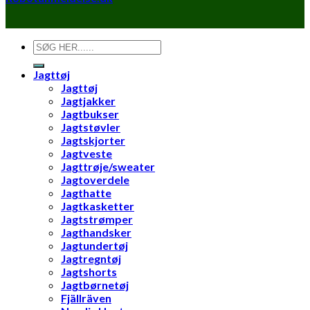
Søg
efter:
Jagttøj
Jagttøj
Jagtjakker
Jagtbukser
Jagtstøvler
Jagtskjorter
Jagtveste
Jagttrøje/sweater
Jagtoverdele
Jagthatte
Jagtkasketter
Jagtstrømper
Jagthandsker
Jagtundertøj
Jagtregntøj
Jagtshorts
Jagtbørnetøj
Fjällräven