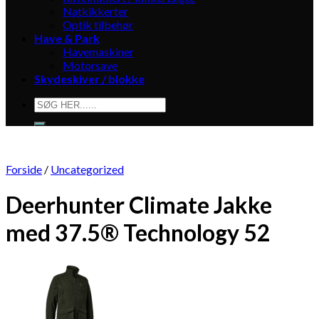
Natkikkerter
Optik tilbehør
Have & Park
Havemaskiner
Motorsave
Skydeskiver / blokke
Søg
efter:
Forside
/
Uncategorized
Deerhunter Climate Jakke
med 37.5® Technology 52