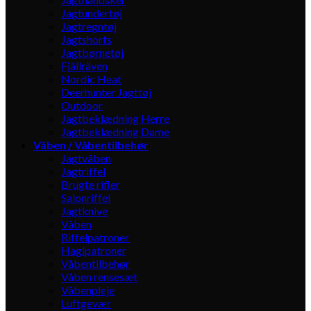
Jagtundertøj
Jagtregntøj
Jagtshorts
Jagtbørnetøj
Fjällräven
Nordic Heat
Deerhunter Jagttøj
Outdoor
Jagtbeklædning Herre
Jagtbeklædning Dame
Våben / Våbentilbehør
Jagtvåben
Jagtriffel
Brugte rifler
Salonriffel
Jagtknive
Våben
Riffelpatroner
Haglpatroner
Våbentilbehør
Våben rensesæt
Våbenpleje
Luftgevær