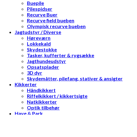
Buepile
Pilespidser
Recurve Buer
Recurve field bueben
Olympisk recurve bueben
Jagtudstyr / Diverse
Høreværn
Lokkekald
Skydestokke
Tasker, kufferter & rygsække
Jagthundeudstyr
Opsatsplader
3D dyr
Skydemåtter, pilefang, stativer & ansigter
Kikkerter
Håndkikkert
Riffelkikkert / kikkertsigte
Natkikkerter
Optik tilbehør
Have & Park
Havemaskiner
Motorsave
Skydeskiver / blokke
Log ind