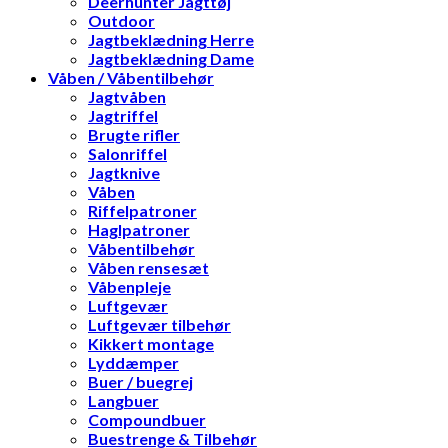
Deerhunter Jagttøj
Outdoor
Jagtbeklædning Herre
Jagtbeklædning Dame
Våben / Våbentilbehør
Jagtvåben
Jagtriffel
Brugte rifler
Salonriffel
Jagtknive
Våben
Riffelpatroner
Haglpatroner
Våbentilbehør
Våben rensesæt
Våbenpleje
Luftgevær
Luftgevær tilbehør
Kikkert montage
Lyddæmper
Buer / buegrej
Langbuer
Compoundbuer
Buestrenge & Tilbehør