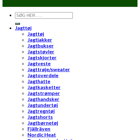
Søg
efter:
Jagttøj
Jagttøj
Jagtjakker
Jagtbukser
Jagtstøvler
Jagtskjorter
Jagtveste
Jagttrøje/sweater
Jagtoverdele
Jagthatte
Jagtkasketter
Jagtstrømper
Jagthandsker
Jagtundertøj
Jagtregntøj
Jagtshorts
Jagtbørnetøj
Fjällräven
Nordic Heat