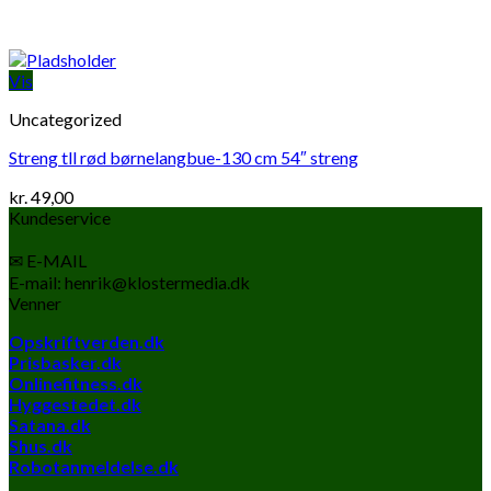
Vis
Uncategorized
Streng tll rød børnelangbue-130 cm 54″ streng
kr.
49,00
Kundeservice
✉ E-MAIL
E-mail: henrik@klostermedia.dk
Venner
Opskriftverden.dk
Prisbasker.dk
Onlinefitness.dk
Hyggestedet.dk
Satana.dk
Shus.dk
Robotanmeldelse.dk