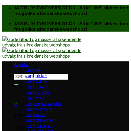
Skip
JAGTUDSTYROVERSIGT.DK - Altid 100% sikkert køb
to
fra godkendte danske webshops!
content
JAGTUDSTYROVERSIGT.DK - Altid 100% sikkert køb
fra godkendte danske webshops!
Jagttøj
Jagttøj
Jagtjakker
Søg
Jagtbukser
efter:
Jagtstøvler
Jagtskjorter
Jagtveste
0
Jagttrøje/sweater
Jagtoverdele
Jagthatte
Kurv
Jagtkasketter
Jagtstrømper
Ingen varer i kurven.
Jagthandsker