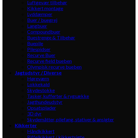
Luftgevær tilbehør
Kikkert montage
Lyddæmper
Buer / buegrej
Langbuer
Compoundbuer
Buestrenge & Tilbehør
Buepile
Pilespidser
Recurve Buer
Recurve field bueben
Olympisk recurve bueben
Jagtudstyr / Diverse
Høreværn
Lokkekald
Skydestokke
Tasker, kufferter & rygsække
Jagthundeudstyr
Opsatsplader
3D dyr
Skydemåtter, pilefang, stativer & ansigter
Kikkerter
Håndkikkert
Riffelkikkert / kikkertsigte