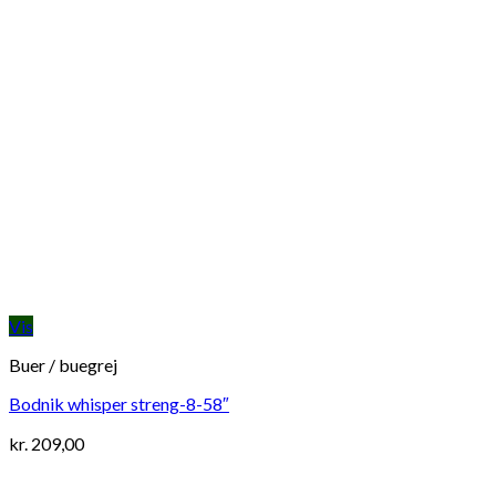
Vis
Buer / buegrej
Bodnik whisper streng-8-58″
kr.
209,00