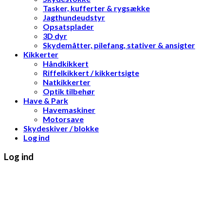
Tasker, kufferter & rygsække
Jagthundeudstyr
Opsatsplader
3D dyr
Skydemåtter, pilefang, stativer & ansigter
Kikkerter
Håndkikkert
Riffelkikkert / kikkertsigte
Natkikkerter
Optik tilbehør
Have & Park
Havemaskiner
Motorsave
Skydeskiver / blokke
Log ind
Log ind
Brugernavn eller e-mailadresse
*
Adgangskode
*
Husk mig
Log ind