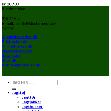
kr.
209,00
Kundeservice
✉ E-MAIL
E-mail: henrik@klostermedia.dk
Venner
Opskriftverden.dk
Prisbasker.dk
Onlinefitness.dk
Hyggestedet.dk
Satana.dk
Shus.dk
Robotanmeldelse.dk
Søg
efter:
Jagttøj
Jagttøj
Jagtjakker
Jagtbukser