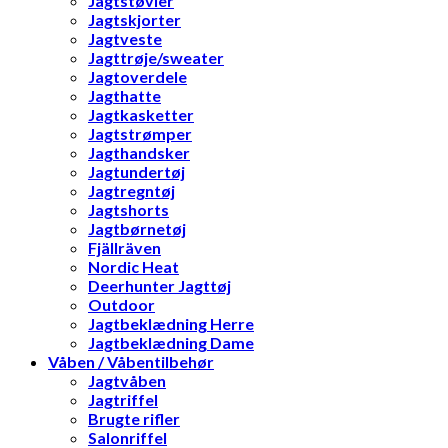
Jagtstøvler
Jagtskjorter
Jagtveste
Jagttrøje/sweater
Jagtoverdele
Jagthatte
Jagtkasketter
Jagtstrømper
Jagthandsker
Jagtundertøj
Jagtregntøj
Jagtshorts
Jagtbørnetøj
Fjällräven
Nordic Heat
Deerhunter Jagttøj
Outdoor
Jagtbeklædning Herre
Jagtbeklædning Dame
Våben / Våbentilbehør
Jagtvåben
Jagtriffel
Brugte rifler
Salonriffel