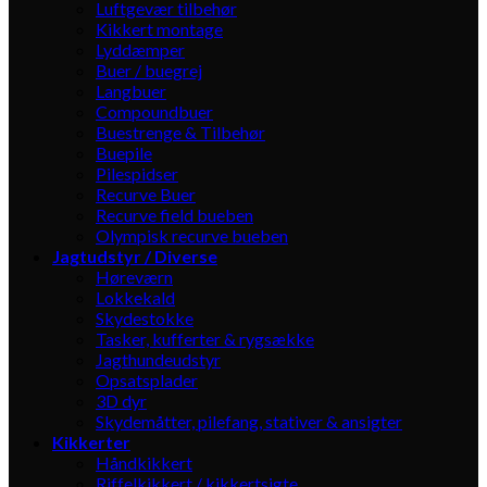
Luftgevær tilbehør
Kikkert montage
Lyddæmper
Buer / buegrej
Langbuer
Compoundbuer
Buestrenge & Tilbehør
Buepile
Pilespidser
Recurve Buer
Recurve field bueben
Olympisk recurve bueben
Jagtudstyr / Diverse
Høreværn
Lokkekald
Skydestokke
Tasker, kufferter & rygsække
Jagthundeudstyr
Opsatsplader
3D dyr
Skydemåtter, pilefang, stativer & ansigter
Kikkerter
Håndkikkert
Riffelkikkert / kikkertsigte