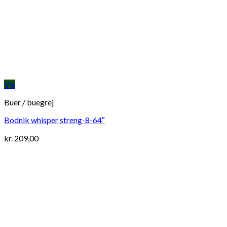
Vis
Buer / buegrej
Bodnik whisper streng-8-64″
kr.
209,00