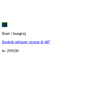
Vis
Buer / buegrej
Bodnik whisper streng-8-48″
kr.
209,00