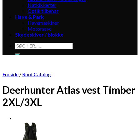
Natkikkerter
Optik tilbehør
Have & Park
Havemaskiner
Motorsave
Skydeskiver / blokke
Søg
efter:
Forside
/
Root Catalog
Deerhunter Atlas vest Timber
2XL/3XL