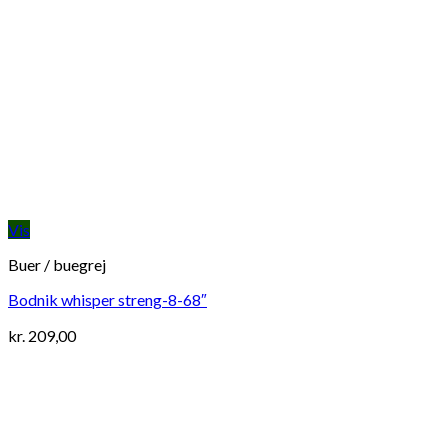
Vis
Buer / buegrej
Bodnik whisper streng-8-68″
kr.
209,00