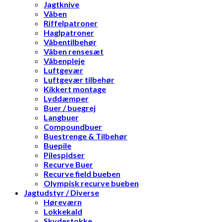
Jagtknive
Våben
Riffelpatroner
Haglpatroner
Våbentilbehør
Våben rensesæt
Våbenpleje
Luftgevær
Luftgevær tilbehør
Kikkert montage
Lyddæmper
Buer / buegrej
Langbuer
Compoundbuer
Buestrenge & Tilbehør
Buepile
Pilespidser
Recurve Buer
Recurve field bueben
Olympisk recurve bueben
Jagtudstyr / Diverse
Høreværn
Lokkekald
Skydestokke