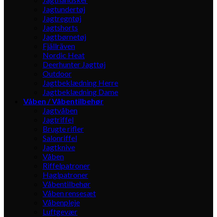
Jagtundertøj
Jagtregntøj
Jagtshorts
Jagtbørnetøj
Fjällräven
Nordic Heat
Deerhunter Jagttøj
Outdoor
Jagtbeklædning Herre
Jagtbeklædning Dame
Våben / Våbentilbehør
Jagtvåben
Jagtriffel
Brugte rifler
Salonriffel
Jagtknive
Våben
Riffelpatroner
Haglpatroner
Våbentilbehør
Våben rensesæt
Våbenpleje
Luftgevær