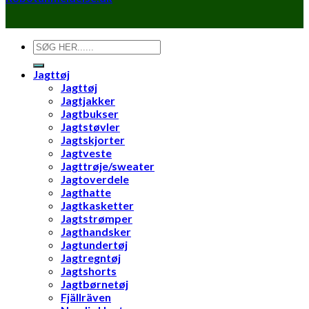
Søg
efter:
Jagttøj
Jagttøj
Jagtjakker
Jagtbukser
Jagtstøvler
Jagtskjorter
Jagtveste
Jagttrøje/sweater
Jagtoverdele
Jagthatte
Jagtkasketter
Jagtstrømper
Jagthandsker
Jagtundertøj
Jagtregntøj
Jagtshorts
Jagtbørnetøj
Fjällräven