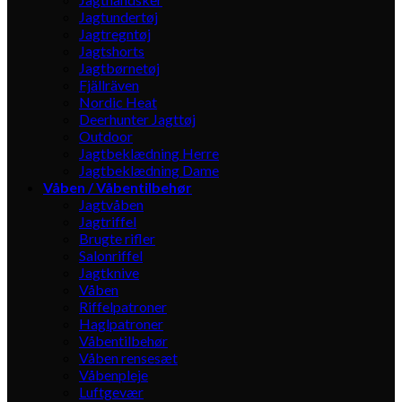
Jagtundertøj
Jagtregntøj
Jagtshorts
Jagtbørnetøj
Fjällräven
Nordic Heat
Deerhunter Jagttøj
Outdoor
Jagtbeklædning Herre
Jagtbeklædning Dame
Våben / Våbentilbehør
Jagtvåben
Jagtriffel
Brugte rifler
Salonriffel
Jagtknive
Våben
Riffelpatroner
Haglpatroner
Våbentilbehør
Våben rensesæt
Våbenpleje
Luftgevær