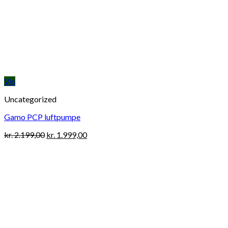
Vis
Uncategorized
Gamo PCP luftpumpe
Original
Current
kr.
2.199,00
kr.
1.999,00
price
price
was:
is:
kr. 2.199,00.
kr. 1.999,00.