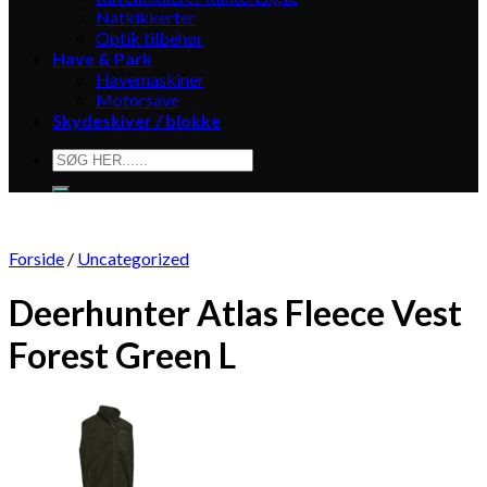
Natkikkerter
Optik tilbehør
Have & Park
Havemaskiner
Motorsave
Skydeskiver / blokke
Søg
efter:
Forside
/
Uncategorized
Deerhunter Atlas Fleece Vest
Forest Green L