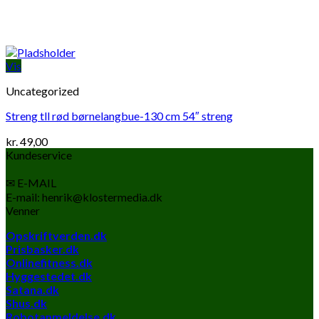
Vis
Uncategorized
Streng tll rød børnelangbue-130 cm 54″ streng
kr.
49,00
Kundeservice
✉ E-MAIL
E-mail: henrik@klostermedia.dk
Venner
Opskriftverden.dk
Prisbasker.dk
Onlinefitness.dk
Hyggestedet.dk
Satana.dk
Shus.dk
Robotanmeldelse.dk