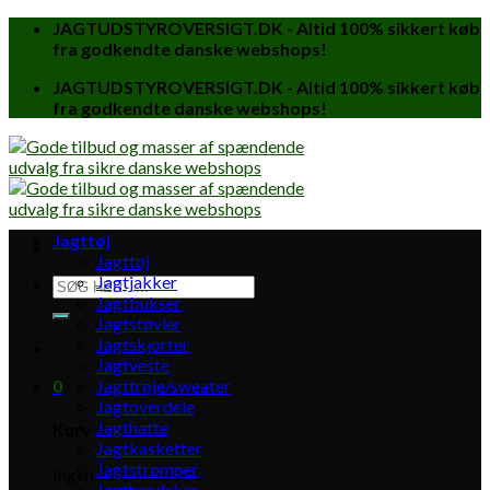
Skip
JAGTUDSTYROVERSIGT.DK - Altid 100% sikkert køb
to
fra godkendte danske webshops!
content
JAGTUDSTYROVERSIGT.DK - Altid 100% sikkert køb
fra godkendte danske webshops!
Jagttøj
Jagttøj
Jagtjakker
Søg
Jagtbukser
efter:
Jagtstøvler
Jagtskjorter
Jagtveste
0
Jagttrøje/sweater
Jagtoverdele
Jagthatte
Kurv
Jagtkasketter
Jagtstrømper
Ingen varer i kurven.
Jagthandsker