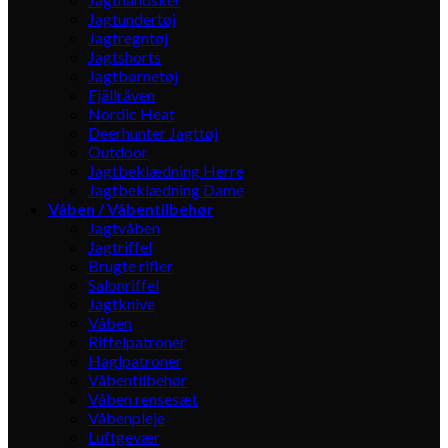
Jagtundertøj
Jagtregntøj
Jagtshorts
Jagtbørnetøj
Fjällräven
Nordic Heat
Deerhunter Jagttøj
Outdoor
Jagtbeklædning Herre
Jagtbeklædning Dame
Våben / Våbentilbehør
Jagtvåben
Jagtriffel
Brugte rifler
Salonriffel
Jagtknive
Våben
Riffelpatroner
Haglpatroner
Våbentilbehør
Våben rensesæt
Våbenpleje
Luftgevær