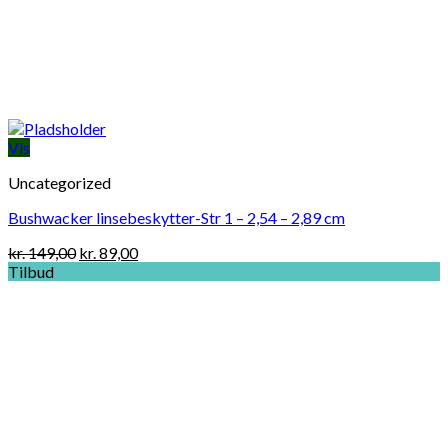
Vis
Uncategorized
Bushwacker linsebeskytter-Str 1 – 2,54 – 2,89 cm
Original
Current
kr.
149,00
kr.
89,00
price
price
Tilbud
was:
is:
kr. 149,00.
kr. 89,00.