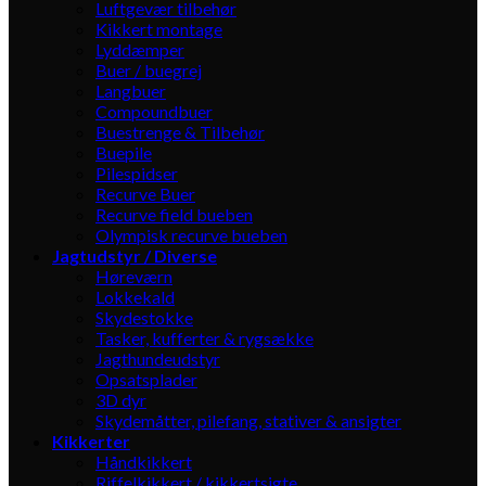
Luftgevær tilbehør
Kikkert montage
Lyddæmper
Buer / buegrej
Langbuer
Compoundbuer
Buestrenge & Tilbehør
Buepile
Pilespidser
Recurve Buer
Recurve field bueben
Olympisk recurve bueben
Jagtudstyr / Diverse
Høreværn
Lokkekald
Skydestokke
Tasker, kufferter & rygsække
Jagthundeudstyr
Opsatsplader
3D dyr
Skydemåtter, pilefang, stativer & ansigter
Kikkerter
Håndkikkert
Riffelkikkert / kikkertsigte