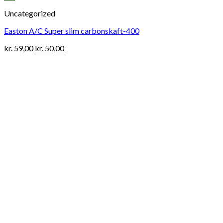
Uncategorized
Easton A/C Super slim carbonskaft-400
Original
Current
kr.
59,00
kr.
50,00
price
price
was:
is:
kr. 59,00.
kr. 50,00.