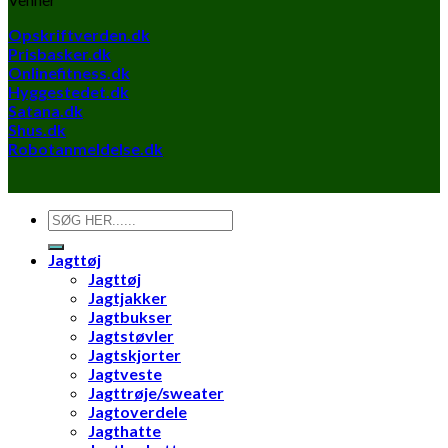
Opskriftverden.dk
Prisbasker.dk
Onlinefitness.dk
Hyggestedet.dk
Satana.dk
Shus.dk
Robotanmeldelse.dk
Søg
efter:
Jagttøj
Jagttøj
Jagtjakker
Jagtbukser
Jagtstøvler
Jagtskjorter
Jagtveste
Jagttrøje/sweater
Jagtoverdele
Jagthatte