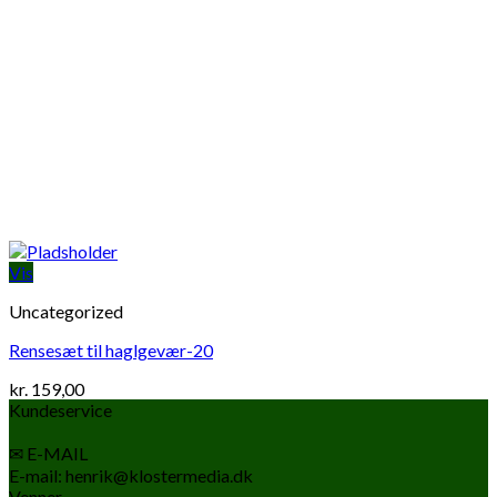
Vis
Uncategorized
Rensesæt til haglgevær-20
kr.
159,00
Kundeservice
✉ E-MAIL
E-mail: henrik@klostermedia.dk
Venner