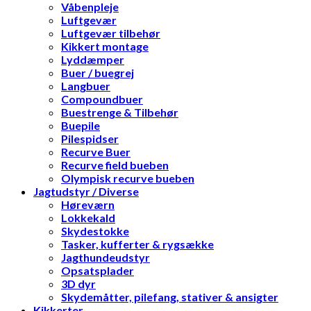
Våbenpleje
Luftgevær
Luftgevær tilbehør
Kikkert montage
Lyddæmper
Buer / buegrej
Langbuer
Compoundbuer
Buestrenge & Tilbehør
Buepile
Pilespidser
Recurve Buer
Recurve field bueben
Olympisk recurve bueben
Jagtudstyr / Diverse
Høreværn
Lokkekald
Skydestokke
Tasker, kufferter & rygsække
Jagthundeudstyr
Opsatsplader
3D dyr
Skydemåtter, pilefang, stativer & ansigter
Kikkerter