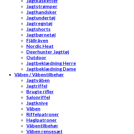
Jagtkasketter
Jagtstrømper
Jagthandsker
Jagtundertøj
Jagtregntøj
Jagtshorts
Jagtbørnetøj
Fjällräven
Nordic Heat
Deerhunter Jagttøj
Outdoor
Jagtbeklædning Herre
Jagtbeklædning Dame
Våben / Våbentilbehør
Jagtvåben
Jagtriffel
Brugte rifler
Salonriffel
Jagtknive
Våben
Riffelpatroner
Haglpatroner
Våbentilbehør
Våben rensesæt