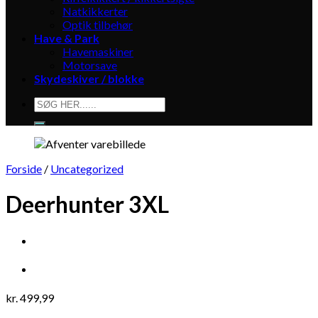
Natkikkerter
Optik tilbehør
Have & Park
Havemaskiner
Motorsave
Skydeskiver / blokke
Søg
efter:
Forside
/
Uncategorized
Deerhunter 3XL
kr.
499,99