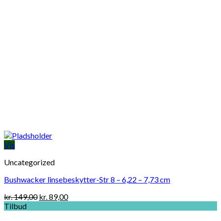
Vis
Uncategorized
Bushwacker linsebeskytter-Str 8 – 6,22 – 7,73 cm
Original
Current
kr.
149,00
kr.
89,00
price
price
Tilbud
was:
is: