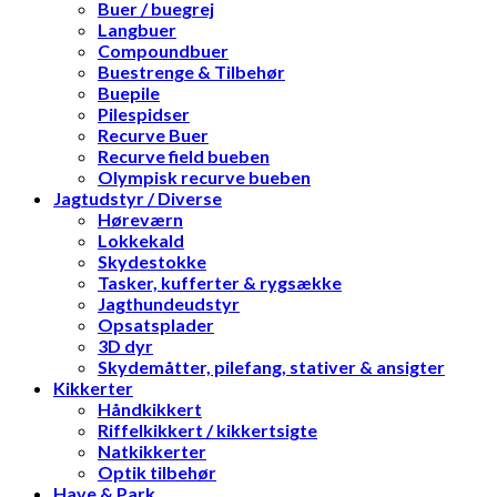
Buer / buegrej
Langbuer
Compoundbuer
Buestrenge & Tilbehør
Buepile
Pilespidser
Recurve Buer
Recurve field bueben
Olympisk recurve bueben
Jagtudstyr / Diverse
Høreværn
Lokkekald
Skydestokke
Tasker, kufferter & rygsække
Jagthundeudstyr
Opsatsplader
3D dyr
Skydemåtter, pilefang, stativer & ansigter
Kikkerter
Håndkikkert
Riffelkikkert / kikkertsigte
Natkikkerter
Optik tilbehør
Have & Park