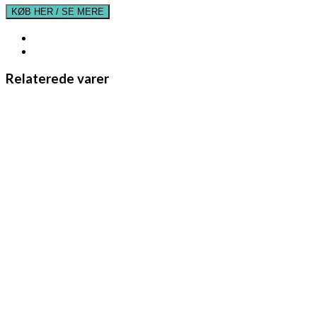
KØB HER / SE MERE
Relaterede varer