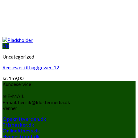
Vis
Uncategorized
Rensesæt til haglgevær-12
kr.
159,00
Kundeservice
✉ E-MAIL
E-mail: henrik@klostermedia.dk
Venner
Opskriftverden.dk
Prisbasker.dk
Onlinefitness.dk
Hyggestedet.dk