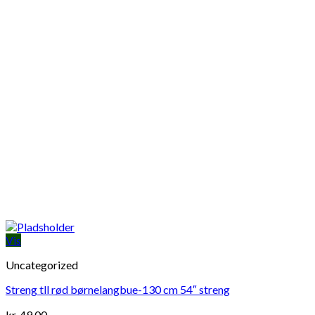
Vis
Uncategorized
Streng tll rød børnelangbue-130 cm 54″ streng
kr.
49,00