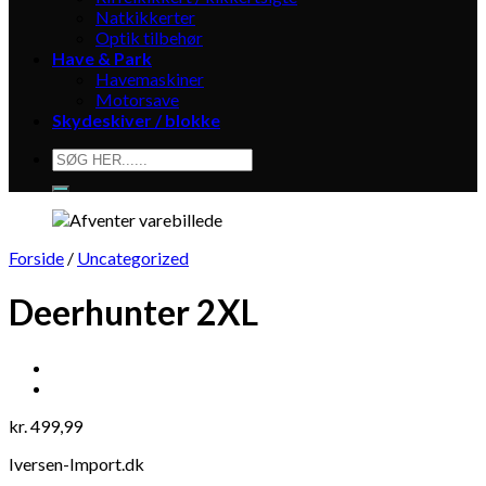
Natkikkerter
Optik tilbehør
Have & Park
Havemaskiner
Motorsave
Skydeskiver / blokke
Søg
efter:
Forside
/
Uncategorized
Deerhunter 2XL
kr.
499,99
Iversen-Import.dk