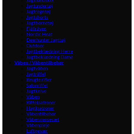
Jagtundertøj
Jagtregntøj
Jagtshorts
Jagtbørnetøj
Fjällräven
Nordic Heat
Deerhunter Jagttøj
Outdoor
Jagtbeklædning Herre
Jagtbeklædning Dame
Våben / Våbentilbehør
Jagtvåben
Jagtriffel
Brugte rifler
Salonriffel
Jagtknive
Våben
Riffelpatroner
Haglpatroner
Våbentilbehør
Våben rensesæt
Våbenpleje
Luftgevær