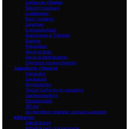
Luftgevær tilbehør
Kikkert montage
Lyddæmper
Buer / buegrej
Langbuer
Compoundbuer
Buestrenge & Tilbehør
Buepile
Pilespidser
Recurve Buer
Recurve field bueben
Olympisk recurve bueben
Jagtudstyr / Diverse
Høreværn
Lokkekald
Skydestokke
Tasker, kufferter & rygsække
Jagthundeudstyr
Opsatsplader
3D dyr
Skydemåtter, pilefang, stativer & ansigter
Kikkerter
Håndkikkert
Riffelkikkert / kikkertsigte