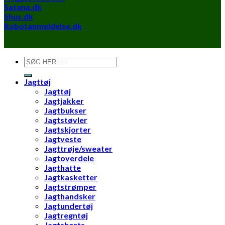
Satana.dk
Shus.dk
Robotanmeldelse.dk
Søg
efter:
Jagttøj
Jagttøj
Jagtjakker
Jagtbukser
Jagtstøvler
Jagtskjorter
Jagtveste
Jagttrøje/sweater
Jagtoverdele
Jagthatte
Jagtkasketter
Jagtstrømper
Jagthandsker
Jagtundertøj
Jagtregntøj
Jagtshorts