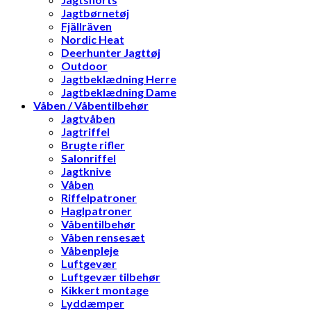
Jagtbørnetøj
Fjällräven
Nordic Heat
Deerhunter Jagttøj
Outdoor
Jagtbeklædning Herre
Jagtbeklædning Dame
Våben / Våbentilbehør
Jagtvåben
Jagtriffel
Brugte rifler
Salonriffel
Jagtknive
Våben
Riffelpatroner
Haglpatroner
Våbentilbehør
Våben rensesæt
Våbenpleje
Luftgevær
Luftgevær tilbehør
Kikkert montage
Lyddæmper