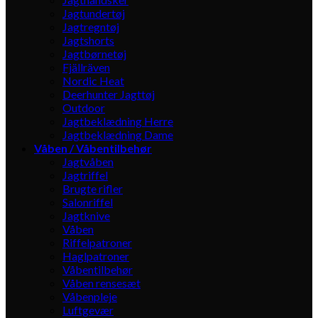
Jagtundertøj
Jagtregntøj
Jagtshorts
Jagtbørnetøj
Fjällräven
Nordic Heat
Deerhunter Jagttøj
Outdoor
Jagtbeklædning Herre
Jagtbeklædning Dame
Våben / Våbentilbehør
Jagtvåben
Jagtriffel
Brugte rifler
Salonriffel
Jagtknive
Våben
Riffelpatroner
Haglpatroner
Våbentilbehør
Våben rensesæt
Våbenpleje
Luftgevær