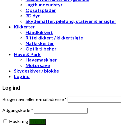
Jagthundeudstyr
Opsatsplader
3D dyr
Skydemåtter, pilefang, stativer & ansigter
Kikkerter
Håndkikkert
Riffelkikkert / kikkertsigte
Natkikkerter
Optik tilbehør
Have & Park
Havemaskiner
Motorsave
Skydeskiver / blokke
Log ind
Log ind
Brugernavn eller e-mailadresse
*
Adgangskode
*
Husk mig
Log ind