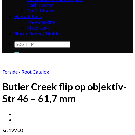
Natkikkerter
Optik tilbehør
Have & Park
Havemaskiner
Motorsave
Skydeskiver / blokke
Søg
efter:
Forside
/
Root Catalog
Butler Creek flip op objektiv-
Str 46 – 61,7 mm
kr.
199,00