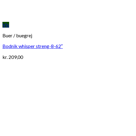
Vis
Buer / buegrej
Bodnik whisper streng-8-62″
kr.
209,00