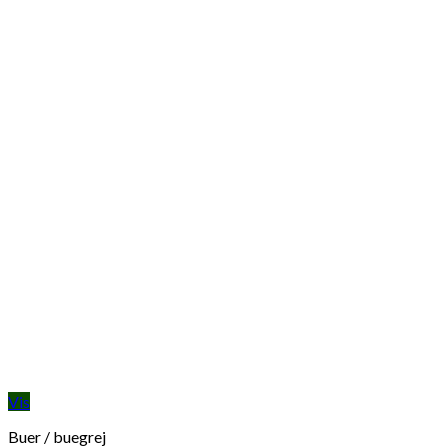
Vis
Buer / buegrej