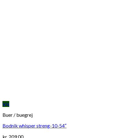
Vis
Buer / buegrej
Bodnik whisper streng-10-54″
kr.
209,00