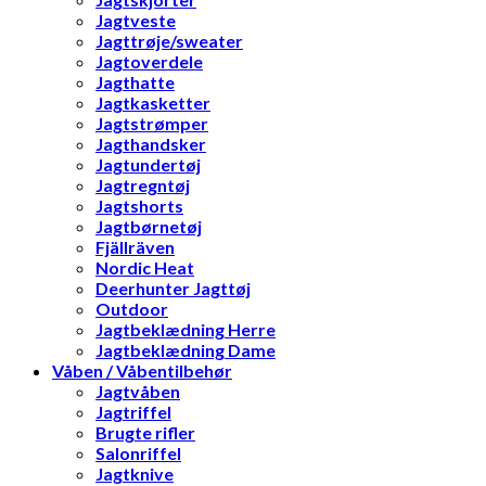
Jagtveste
Jagttrøje/sweater
Jagtoverdele
Jagthatte
Jagtkasketter
Jagtstrømper
Jagthandsker
Jagtundertøj
Jagtregntøj
Jagtshorts
Jagtbørnetøj
Fjällräven
Nordic Heat
Deerhunter Jagttøj
Outdoor
Jagtbeklædning Herre
Jagtbeklædning Dame
Våben / Våbentilbehør
Jagtvåben
Jagtriffel
Brugte rifler
Salonriffel
Jagtknive