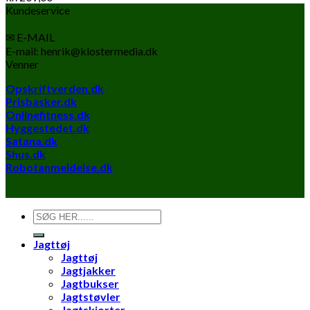
Kundeservice
✉ E-MAIL
E-mail: henrik@klostermedia.dk
Venner
Opskriftverden.dk
Prisbasker.dk
Onlinefitness.dk
Hyggestedet.dk
Satana.dk
Shus.dk
Robotanmeldelse.dk
Søg
efter:
Jagttøj
Jagttøj
Jagtjakker
Jagtbukser
Jagtstøvler
Jagtskjorter