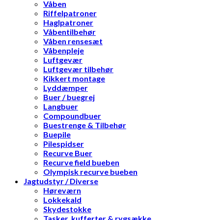
Våben
Riffelpatroner
Haglpatroner
Våbentilbehør
Våben rensesæt
Våbenpleje
Luftgevær
Luftgevær tilbehør
Kikkert montage
Lyddæmper
Buer / buegrej
Langbuer
Compoundbuer
Buestrenge & Tilbehør
Buepile
Pilespidser
Recurve Buer
Recurve field bueben
Olympisk recurve bueben
Jagtudstyr / Diverse
Høreværn
Lokkekald
Skydestokke
Tasker, kufferter & rygsække