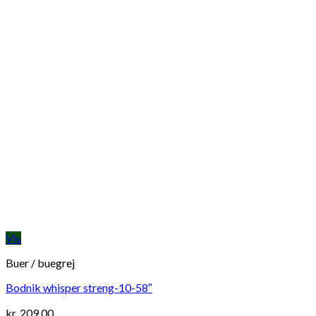
Vis
Buer / buegrej
Bodnik whisper streng-10-58″
kr.
209,00