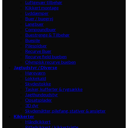
Luftgevær tilbehør
Kikkert montage
Lyddæmper
Buer / buegrej
Langbuer
Compoundbuer
Buestrenge & Tilbehør
Buepile
Pilespidser
Recurve Buer
Recurve field bueben
Olympisk recurve bueben
Jagtudstyr / Diverse
Høreværn
Lokkekald
Skydestokke
Tasker, kufferter & rygsække
Jagthundeudstyr
Opsatsplader
3D dyr
Skydemåtter, pilefang, stativer & ansigter
Kikkerter
Håndkikkert
Riffelkikkert / kikkertsigte