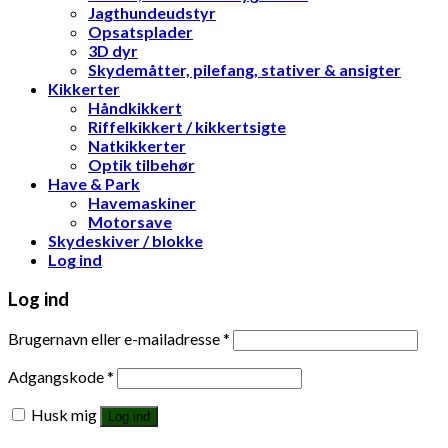
Jagthundeudstyr
Opsatsplader
3D dyr
Skydemåtter, pilefang, stativer & ansigter
Kikkerter
Håndkikkert
Riffelkikkert / kikkertsigte
Natkikkerter
Optik tilbehør
Have & Park
Havemaskiner
Motorsave
Skydeskiver / blokke
Log ind
Log ind
Brugernavn eller e-mailadresse
*
Adgangskode
*
Husk mig
Log ind