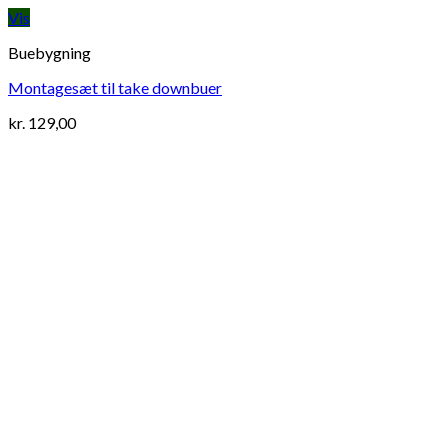
Vis
Buebygning
Montagesæt til take downbuer
kr.
129,00