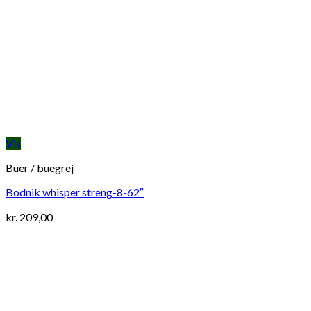
Vis
Buer / buegrej
Bodnik whisper streng-8-62″
kr.
209,00