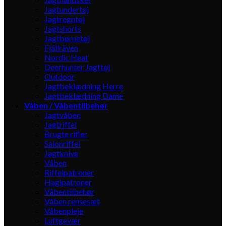
Jagtundertøj
Jagtregntøj
Jagtshorts
Jagtbørnetøj
Fjällräven
Nordic Heat
Deerhunter Jagttøj
Outdoor
Jagtbeklædning Herre
Jagtbeklædning Dame
Våben / Våbentilbehør
Jagtvåben
Jagtriffel
Brugte rifler
Salonriffel
Jagtknive
Våben
Riffelpatroner
Haglpatroner
Våbentilbehør
Våben rensesæt
Våbenpleje
Luftgevær