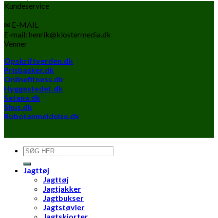
Kundeservice
✉ E-MAIL
E-mail: henrik@klostermedia.dk
Venner
Opskriftverden.dk
Prisbasker.dk
Onlinefitness.dk
Hyggestedet.dk
Satana.dk
Shus.dk
Robotanmeldelse.dk
Søg
efter:
Jagttøj
Jagttøj
Jagtjakker
Jagtbukser
Jagtstøvler
Jagtskjorter