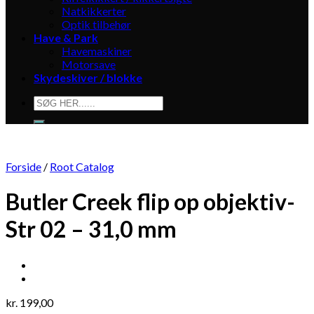
Natkikkerter
Optik tilbehør
Have & Park
Havemaskiner
Motorsave
Skydeskiver / blokke
Søg
efter:
Forside
/
Root Catalog
Butler Creek flip op objektiv-
Str 02 – 31,0 mm
kr.
199,00