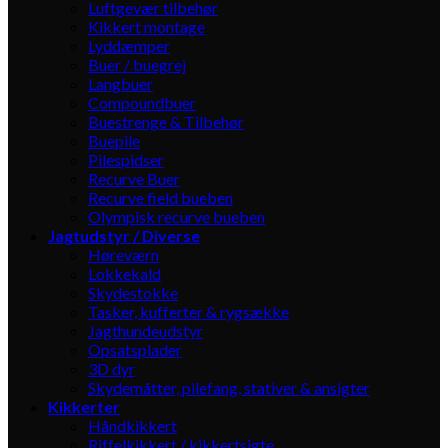
Luftgevær tilbehør
Kikkert montage
Lyddæmper
Buer / buegrej
Langbuer
Compoundbuer
Buestrenge & Tilbehør
Buepile
Pilespidser
Recurve Buer
Recurve field bueben
Olympisk recurve bueben
Jagtudstyr / Diverse
Høreværn
Lokkekald
Skydestokke
Tasker, kufferter & rygsække
Jagthundeudstyr
Opsatsplader
3D dyr
Skydemåtter, pilefang, stativer & ansigter
Kikkerter
Håndkikkert
Riffelkikkert / kikkertsigte