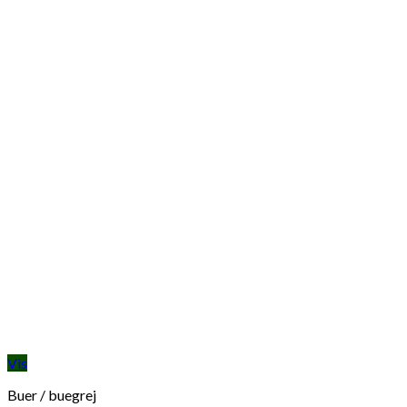
Vis
Buer / buegrej