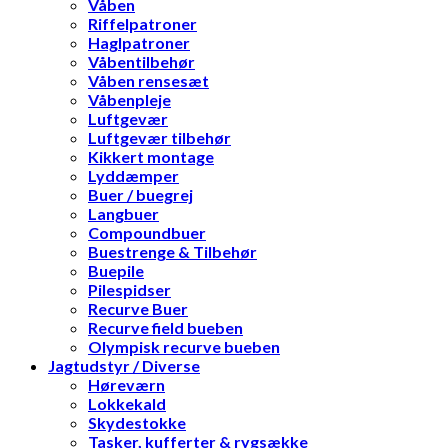
Våben
Riffelpatroner
Haglpatroner
Våbentilbehør
Våben rensesæt
Våbenpleje
Luftgevær
Luftgevær tilbehør
Kikkert montage
Lyddæmper
Buer / buegrej
Langbuer
Compoundbuer
Buestrenge & Tilbehør
Buepile
Pilespidser
Recurve Buer
Recurve field bueben
Olympisk recurve bueben
Jagtudstyr / Diverse
Høreværn
Lokkekald
Skydestokke
Tasker, kufferter & rygsække