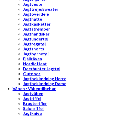
Jagtveste
Jagttrøje/sweater
Jagtoverdele
Jagthatte
Jagtkasketter
Jagtstrømper
Jagthandsker
Jagtundertøj
Jagtregntøj
Jagtshorts
Jagtbørnetøj
Fjällräven
Nordic Heat
Deerhunter Jagttøj
Outdoor
Jagtbeklædning Herre
Jagtbeklædning Dame
Våben / Våbentilbehør
Jagtvåben
Jagtriffel
Brugte rifler
Salonriffel
Jagtknive