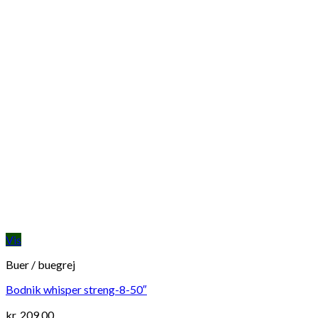
Vis
Buer / buegrej
Bodnik whisper streng-8-50″
kr.
209,00