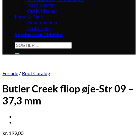
Natkikkerter
Optik tilbehør
Have & Park
Havemaskiner
Motorsave
Skydeskiver / blokke
Søg
efter:
Forside
/
Root Catalog
Butler Creek fliop øje-Str 09 –
37,3 mm
kr.
199,00