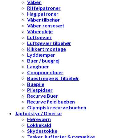
Våben
Riffelpatroner
Haglpatroner
Våbentilbehør
Våben rensesæt
Våbenpleje
Luftgevær
Luftgevær tilbehør
Kikkert montage
Lyddæmper
Buer / buegrej
Langbuer
Compoundbuer
Buestrenge & Tilbehør
Buepile
Pilespidser
Recurve Buer
Recurve field bueben
Olympisk recurve bueben
Jagtudstyr / Diverse
Høreværn
Lokkekald
Skydestokke
Tasker, kufferter & rygsække