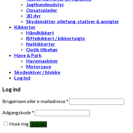
Jagthundeudstyr
Opsatsplader
3D dyr
Skydemåtter, pilefang, stativer & ansigter
Kikkerter
Håndkikkert
Riffelkikkert / kikkertsigte
Natkikkerter
Optik tilbehør
Have & Park
Havemaskiner
Motorsave
Skydeskiver / blokke
Log ind
Log ind
Brugernavn eller e-mailadresse
*
Adgangskode
*
Husk mig
Log ind