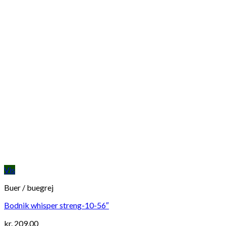
Vis
Buer / buegrej
Bodnik whisper streng-10-56″
kr.
209,00