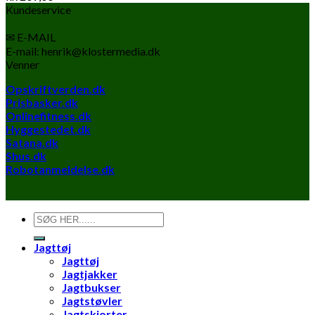
Kundeservice
✉ E-MAIL
E-mail: henrik@klostermedia.dk
Venner
Opskriftverden.dk
Prisbasker.dk
Onlinefitness.dk
Hyggestedet.dk
Satana.dk
Shus.dk
Robotanmeldelse.dk
Søg
efter:
Jagttøj
Jagttøj
Jagtjakker
Jagtbukser
Jagtstøvler
Jagtskjorter