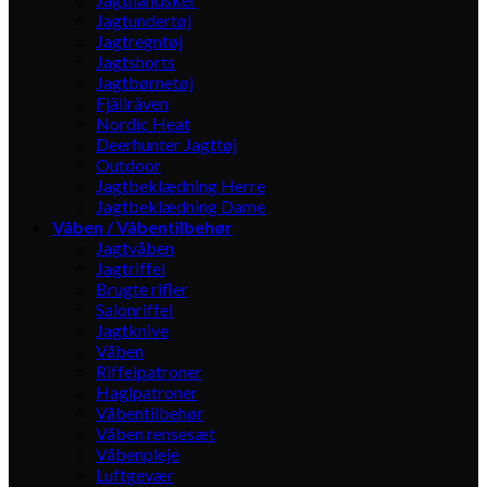
Jagtundertøj
Jagtregntøj
Jagtshorts
Jagtbørnetøj
Fjällräven
Nordic Heat
Deerhunter Jagttøj
Outdoor
Jagtbeklædning Herre
Jagtbeklædning Dame
Våben / Våbentilbehør
Jagtvåben
Jagtriffel
Brugte rifler
Salonriffel
Jagtknive
Våben
Riffelpatroner
Haglpatroner
Våbentilbehør
Våben rensesæt
Våbenpleje
Luftgevær