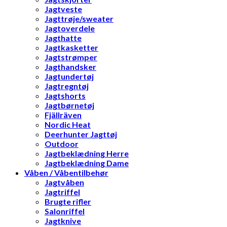
Jagtveste
Jagttrøje/sweater
Jagtoverdele
Jagthatte
Jagtkasketter
Jagtstrømper
Jagthandsker
Jagtundertøj
Jagtregntøj
Jagtshorts
Jagtbørnetøj
Fjällräven
Nordic Heat
Deerhunter Jagttøj
Outdoor
Jagtbeklædning Herre
Jagtbeklædning Dame
Våben / Våbentilbehør
Jagtvåben
Jagtriffel
Brugte rifler
Salonriffel
Jagtknive