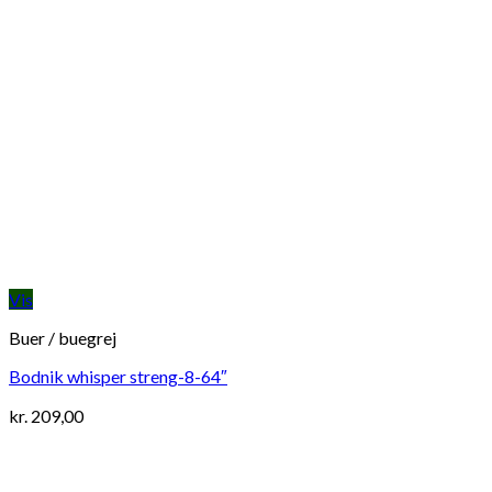
Vis
Buer / buegrej
Bodnik whisper streng-8-64″
kr.
209,00