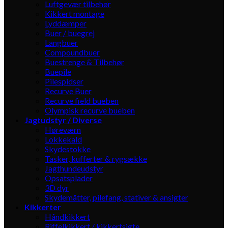
Luftgevær tilbehør
Kikkert montage
Lyddæmper
Buer / buegrej
Langbuer
Compoundbuer
Buestrenge & Tilbehør
Buepile
Pilespidser
Recurve Buer
Recurve field bueben
Olympisk recurve bueben
Jagtudstyr / Diverse
Høreværn
Lokkekald
Skydestokke
Tasker, kufferter & rygsække
Jagthundeudstyr
Opsatsplader
3D dyr
Skydemåtter, pilefang, stativer & ansigter
Kikkerter
Håndkikkert
Riffelkikkert / kikkertsigte