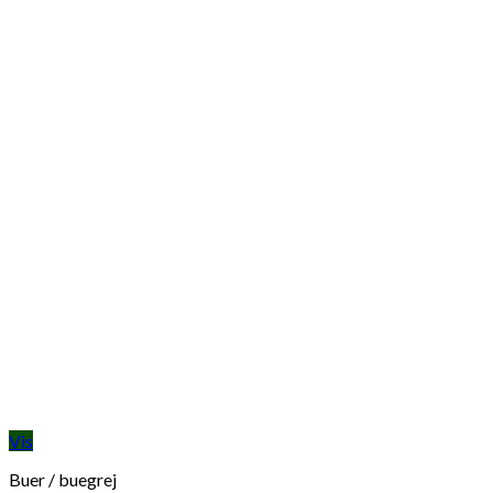
Vis
Buer / buegrej