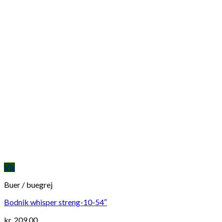
Vis
Buer / buegrej
Bodnik whisper streng-10-54″
kr.
209,00