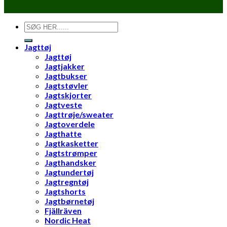
Søg
efter:
Jagttøj
Jagttøj
Jagtjakker
Jagtbukser
Jagtstøvler
Jagtskjorter
Jagtveste
Jagttrøje/sweater
Jagtoverdele
Jagthatte
Jagtkasketter
Jagtstrømper
Jagthandsker
Jagtundertøj
Jagtregntøj
Jagtshorts
Jagtbørnetøj
Fjällräven
Nordic Heat