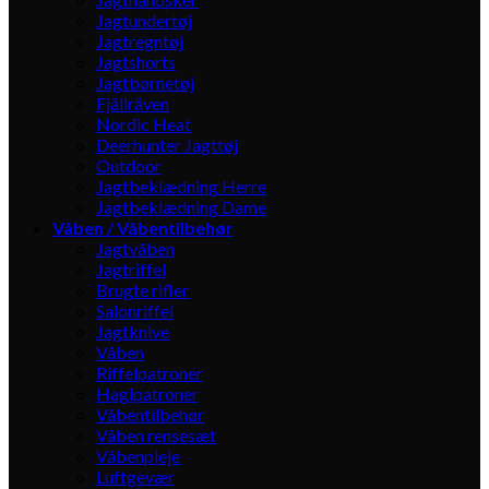
Jagtundertøj
Jagtregntøj
Jagtshorts
Jagtbørnetøj
Fjällräven
Nordic Heat
Deerhunter Jagttøj
Outdoor
Jagtbeklædning Herre
Jagtbeklædning Dame
Våben / Våbentilbehør
Jagtvåben
Jagtriffel
Brugte rifler
Salonriffel
Jagtknive
Våben
Riffelpatroner
Haglpatroner
Våbentilbehør
Våben rensesæt
Våbenpleje
Luftgevær