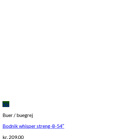
Vis
Buer / buegrej
Bodnik whisper streng-8-54″
kr.
209,00