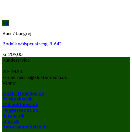
Vis
Buer / buegrej
Bodnik whisper streng-8-64″
kr.
209,00
Kundeservice
✉ E-MAIL
E-mail: henrik@klostermedia.dk
Venner
Opskriftverden.dk
Prisbasker.dk
Onlinefitness.dk
Hyggestedet.dk
Satana.dk
Shus.dk
Robotanmeldelse.dk