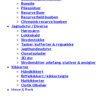
Buepile
Pilespidser
Recurve Buer
Recurve field bueben
Olympisk recurve bueben
Jagtudstyr / Diverse
Høreværn
Lokkekald
Skydestokke
Tasker, kufferter & rygsække
Jagthundeudstyr
Opsatsplader
3D dyr
Skydemåtter, pilefang, stativer & ansigter
Kikkerter
Håndkikkert
Riffelkikkert / kikkertsigte
Natkikkerter
Optik tilbehør
Have & Park
Havemaskiner
Motorsave
Skydeskiver / blokke