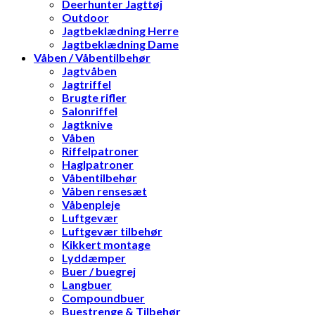
Deerhunter Jagttøj
Outdoor
Jagtbeklædning Herre
Jagtbeklædning Dame
Våben / Våbentilbehør
Jagtvåben
Jagtriffel
Brugte rifler
Salonriffel
Jagtknive
Våben
Riffelpatroner
Haglpatroner
Våbentilbehør
Våben rensesæt
Våbenpleje
Luftgevær
Luftgevær tilbehør
Kikkert montage
Lyddæmper
Buer / buegrej
Langbuer
Compoundbuer
Buestrenge & Tilbehør