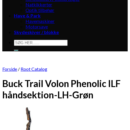
Natkikkerter
Optik tilbehør
Have & Park
Havemaskiner
Motorsave
Skydeskiver / blokke
Søg
efter:
Forside
/
Root Catalog
Buck Trail Volon Phenolic ILF
håndsektion-LH-Grøn