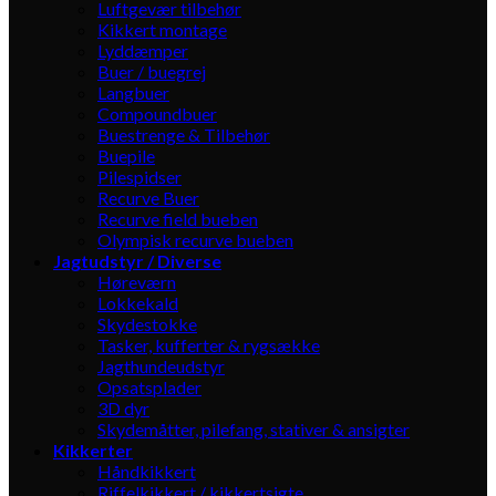
Luftgevær tilbehør
Kikkert montage
Lyddæmper
Buer / buegrej
Langbuer
Compoundbuer
Buestrenge & Tilbehør
Buepile
Pilespidser
Recurve Buer
Recurve field bueben
Olympisk recurve bueben
Jagtudstyr / Diverse
Høreværn
Lokkekald
Skydestokke
Tasker, kufferter & rygsække
Jagthundeudstyr
Opsatsplader
3D dyr
Skydemåtter, pilefang, stativer & ansigter
Kikkerter
Håndkikkert
Riffelkikkert / kikkertsigte