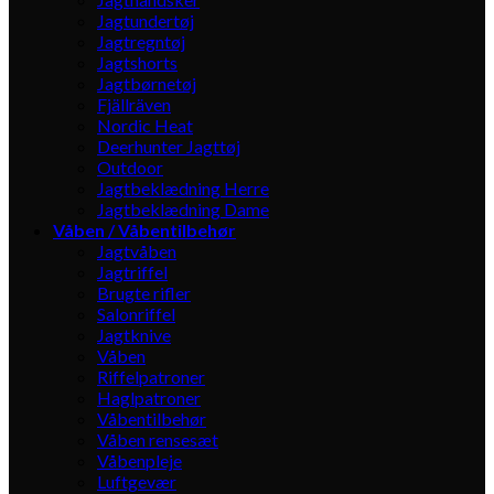
Jagtundertøj
Jagtregntøj
Jagtshorts
Jagtbørnetøj
Fjällräven
Nordic Heat
Deerhunter Jagttøj
Outdoor
Jagtbeklædning Herre
Jagtbeklædning Dame
Våben / Våbentilbehør
Jagtvåben
Jagtriffel
Brugte rifler
Salonriffel
Jagtknive
Våben
Riffelpatroner
Haglpatroner
Våbentilbehør
Våben rensesæt
Våbenpleje
Luftgevær