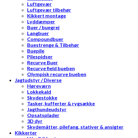
Luftgevær
Luftgevær tilbehør
Kikkert montage
Lyddæmper
Buer / buegrej
Langbuer
Compoundbuer
Buestrenge & Tilbehør
Buepile
Pilespidser
Recurve Buer
Recurve field bueben
Olympisk recurve bueben
Jagtudstyr / Diverse
Høreværn
Lokkekald
Skydestokke
Tasker, kufferter & rygsække
Jagthundeudstyr
Opsatsplader
3D dyr
Skydemåtter, pilefang, stativer & ansigter
Kikkerter