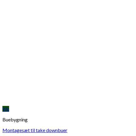
Vis
Buebygning
Montagesæt til take downbuer