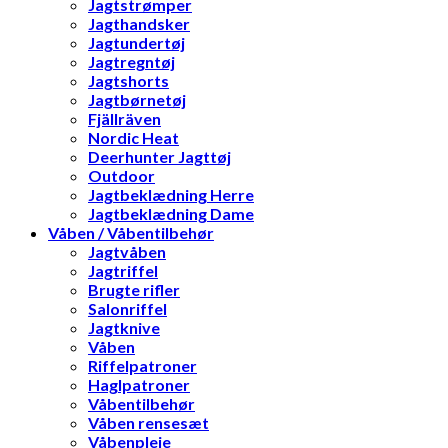
Jagtstrømper
Jagthandsker
Jagtundertøj
Jagtregntøj
Jagtshorts
Jagtbørnetøj
Fjällräven
Nordic Heat
Deerhunter Jagttøj
Outdoor
Jagtbeklædning Herre
Jagtbeklædning Dame
Våben / Våbentilbehør
Jagtvåben
Jagtriffel
Brugte rifler
Salonriffel
Jagtknive
Våben
Riffelpatroner
Haglpatroner
Våbentilbehør
Våben rensesæt
Våbenpleje