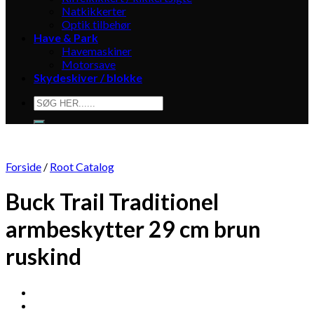
Natkikkerter
Optik tilbehør
Have & Park
Havemaskiner
Motorsave
Skydeskiver / blokke
Søg
efter:
Forside
/
Root Catalog
Buck Trail Traditionel
armbeskytter 29 cm brun
ruskind