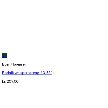
Vis
Buer / buegrej
Bodnik whisper streng-10-58″
kr.
209,00