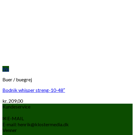
Vis
Buer / buegrej
Bodnik whisper streng-10-48″
kr.
209,00
Kundeservice
✉ E-MAIL
E-mail: henrik@klostermedia.dk
Venner