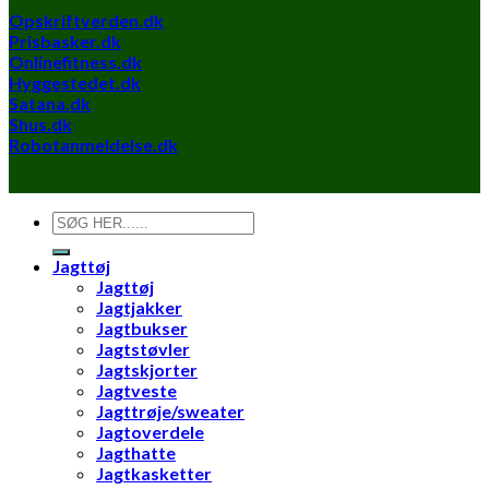
Opskriftverden.dk
Prisbasker.dk
Onlinefitness.dk
Hyggestedet.dk
Satana.dk
Shus.dk
Robotanmeldelse.dk
Søg
efter:
Jagttøj
Jagttøj
Jagtjakker
Jagtbukser
Jagtstøvler
Jagtskjorter
Jagtveste
Jagttrøje/sweater
Jagtoverdele
Jagthatte
Jagtkasketter