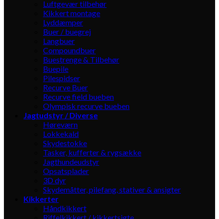
Luftgevær tilbehør
Kikkert montage
Lyddæmper
Buer / buegrej
Langbuer
Compoundbuer
Buestrenge & Tilbehør
Buepile
Pilespidser
Recurve Buer
Recurve field bueben
Olympisk recurve bueben
Jagtudstyr / Diverse
Høreværn
Lokkekald
Skydestokke
Tasker, kufferter & rygsække
Jagthundeudstyr
Opsatsplader
3D dyr
Skydemåtter, pilefang, stativer & ansigter
Kikkerter
Håndkikkert
Riffelkikkert / kikkertsigte