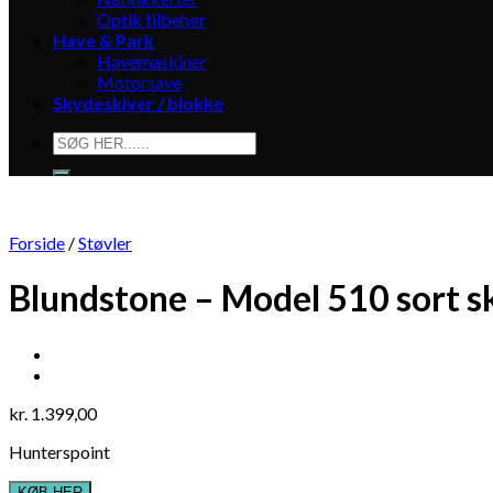
Optik tilbehør
Have & Park
Havemaskiner
Motorsave
Skydeskiver / blokke
Søg
efter:
Forside
/
Støvler
Blundstone – Model 510 sort s
kr.
1.399,00
Hunterspoint
KØB HER