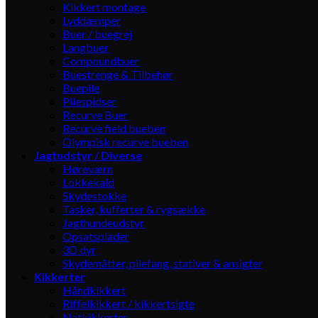
Kikkert montage
Lyddæmper
Buer / buegrej
Langbuer
Compoundbuer
Buestrenge & Tilbehør
Buepile
Pilespidser
Recurve Buer
Recurve field bueben
Olympisk recurve bueben
Jagtudstyr / Diverse
Høreværn
Lokkekald
Skydestokke
Tasker, kufferter & rygsække
Jagthundeudstyr
Opsatsplader
3D dyr
Skydemåtter, pilefang, stativer & ansigter
Kikkerter
Håndkikkert
Riffelkikkert / kikkertsigte
Natkikkerter