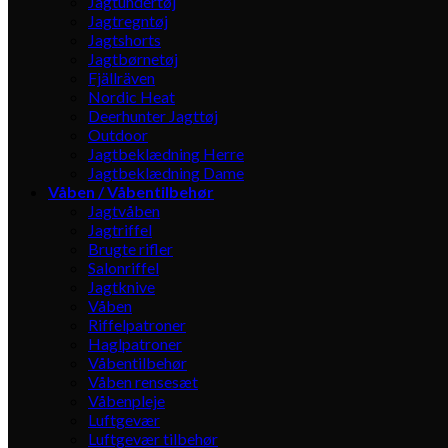
Jagtundertøj
Jagtregntøj
Jagtshorts
Jagtbørnetøj
Fjällräven
Nordic Heat
Deerhunter Jagttøj
Outdoor
Jagtbeklædning Herre
Jagtbeklædning Dame
Våben / Våbentilbehør
Jagtvåben
Jagtriffel
Brugte rifler
Salonriffel
Jagtknive
Våben
Riffelpatroner
Haglpatroner
Våbentilbehør
Våben rensesæt
Våbenpleje
Luftgevær
Luftgevær tilbehør