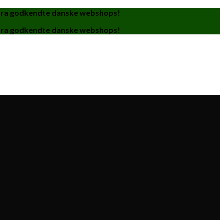
fra godkendte danske webshops!
fra godkendte danske webshops!