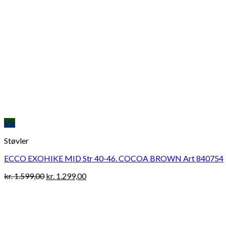
Vis
Støvler
ECCO EXOHIKE MID Str 40-46. COCOA BROWN Art 840754
Original
Current
kr.
1.599,00
kr.
1.299,00
price
price
was:
is:
kr. 1.599,00.
kr. 1.299,00.