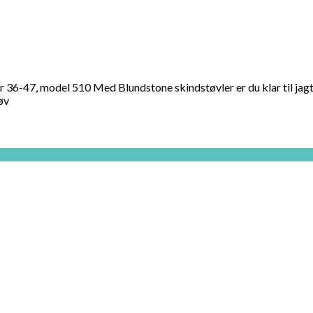
r 36-47, model 510 Med Blundstone skindstøvler er du klar til jagt, 
øv