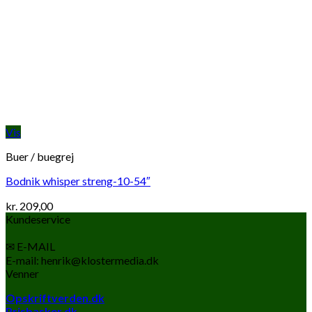
Vis
Buer / buegrej
Bodnik whisper streng-10-54″
kr.
209,00
Kundeservice
✉ E-MAIL
E-mail: henrik@klostermedia.dk
Venner
Opskriftverden.dk
Prisbasker.dk