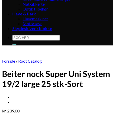
Natkikkerter
Optik tilbehør
Have & Park
Havemaskiner
Motorsave
Skydeskiver / blokke
Søg
efter:
Forside
/
Root Catalog
Beiter nock Super Uni System
19/2 large 25 stk-Sort
kr.
239,00