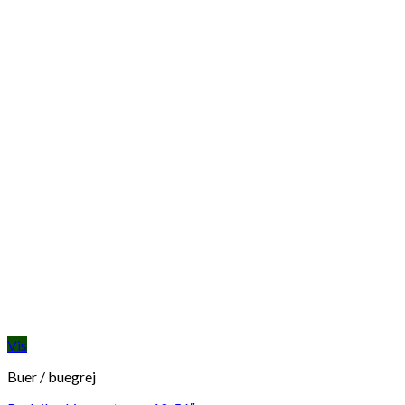
Vis
Buer / buegrej