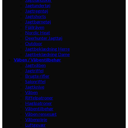
Jagtundertøj
Jagtregntøj
Jagtshorts
Jagtbørnetøj
Fjällräven
Nordic Heat
Deerhunter Jagttøj
Outdoor
Jagtbeklædning Herre
Jagtbeklædning Dame
Våben / Våbentilbehør
Jagtvåben
Jagtriffel
Brugte rifler
Salonriffel
Jagtknive
Våben
Riffelpatroner
Haglpatroner
Våbentilbehør
Våben rensesæt
Våbenpleje
Luftgevær