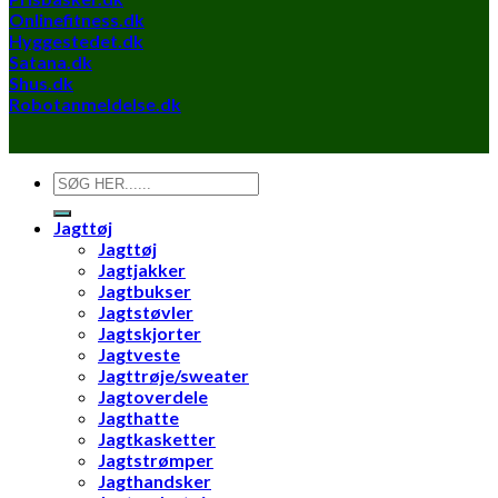
Onlinefitness.dk
Hyggestedet.dk
Satana.dk
Shus.dk
Robotanmeldelse.dk
Søg
efter:
Jagttøj
Jagttøj
Jagtjakker
Jagtbukser
Jagtstøvler
Jagtskjorter
Jagtveste
Jagttrøje/sweater
Jagtoverdele
Jagthatte
Jagtkasketter
Jagtstrømper
Jagthandsker