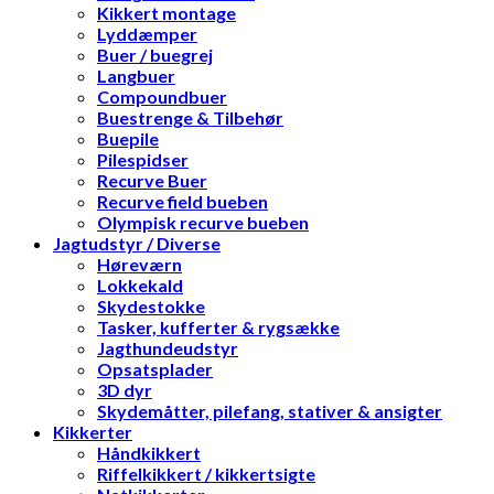
Kikkert montage
Lyddæmper
Buer / buegrej
Langbuer
Compoundbuer
Buestrenge & Tilbehør
Buepile
Pilespidser
Recurve Buer
Recurve field bueben
Olympisk recurve bueben
Jagtudstyr / Diverse
Høreværn
Lokkekald
Skydestokke
Tasker, kufferter & rygsække
Jagthundeudstyr
Opsatsplader
3D dyr
Skydemåtter, pilefang, stativer & ansigter
Kikkerter
Håndkikkert
Riffelkikkert / kikkertsigte