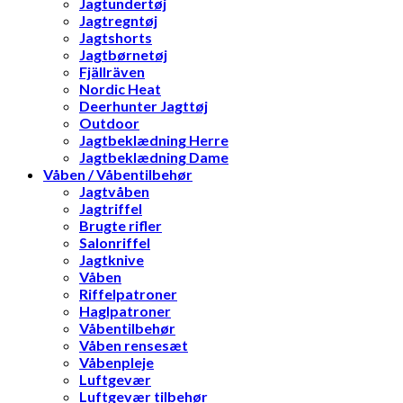
Jagtundertøj
Jagtregntøj
Jagtshorts
Jagtbørnetøj
Fjällräven
Nordic Heat
Deerhunter Jagttøj
Outdoor
Jagtbeklædning Herre
Jagtbeklædning Dame
Våben / Våbentilbehør
Jagtvåben
Jagtriffel
Brugte rifler
Salonriffel
Jagtknive
Våben
Riffelpatroner
Haglpatroner
Våbentilbehør
Våben rensesæt
Våbenpleje
Luftgevær
Luftgevær tilbehør