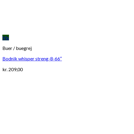
Vis
Buer / buegrej
Bodnik whisper streng-8-66″
kr.
209,00