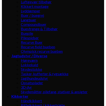
Luftgevær tilbehør
Kikkert montage
Lyddæmper
Buer / buegrej
Langbuer
Compoundbuer
Buestrenge & Tilbehør
Buepile
Pilespidser
Recurve Buer
Recurve field bueben
Olympisk recurve bueben
Jagtudstyr / Diverse
Høreværn
Lokkekald
Skydestokke
Tasker, kufferter & rygsække
Jagthundeudstyr
Opsatsplader
3D dyr
Skydemåtter, pilefang, stativer & ansigter
Kikkerter
Håndkikkert
Riffelkikkert / kikkertsigte