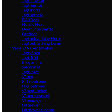
Jagtundertøj
Jagtregntøj
Jagtshorts
Jagtbørnetøj
Fjällräven
Nordic Heat
Deerhunter Jagttøj
Outdoor
Jagtbeklædning Herre
Jagtbeklædning Dame
Våben / Våbentilbehør
Jagtvåben
Jagtriffel
Brugte rifler
Salonriffel
Jagtknive
Våben
Riffelpatroner
Haglpatroner
Våbentilbehør
Våben rensesæt
Våbenpleje
Luftgevær
Luftgevær tilbehør