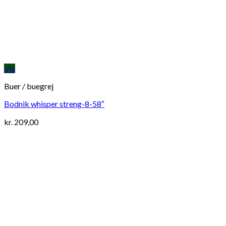
Vis
Buer / buegrej
Bodnik whisper streng-8-58″
kr.
209,00