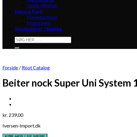
Optik tilbehør
Have & Park
Havemaskiner
Motorsave
Skydeskiver / blokke
Søg
efter:
Forside
/
Root Catalog
Beiter nock Super Uni System 
kr.
239,00
Iversen-Import.dk
KØB HER / SE MERE