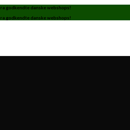
fra godkendte danske webshops!
fra godkendte danske webshops!