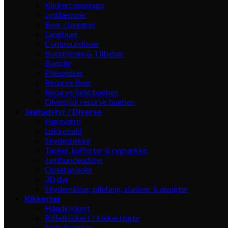
Kikkert montage
Lyddæmper
Buer / buegrej
Langbuer
Compoundbuer
Buestrenge & Tilbehør
Buepile
Pilespidser
Recurve Buer
Recurve field bueben
Olympisk recurve bueben
Jagtudstyr / Diverse
Høreværn
Lokkekald
Skydestokke
Tasker, kufferter & rygsække
Jagthundeudstyr
Opsatsplader
3D dyr
Skydemåtter, pilefang, stativer & ansigter
Kikkerter
Håndkikkert
Riffelkikkert / kikkertsigte
Natkikkerter