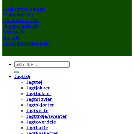
Opskriftverden.dk
Prisbasker.dk
Onlinefitness.dk
Hyggestedet.dk
Satana.dk
Shus.dk
Robotanmeldelse.dk
Søg
efter:
Jagttøj
Jagttøj
Jagtjakker
Jagtbukser
Jagtstøvler
Jagtskjorter
Jagtveste
Jagttrøje/sweater
Jagtoverdele
Jagthatte
Jagtkasketter