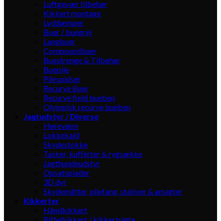
Luftgevær tilbehør
Kikkert montage
Lyddæmper
Buer / buegrej
Langbuer
Compoundbuer
Buestrenge & Tilbehør
Buepile
Pilespidser
Recurve Buer
Recurve field bueben
Olympisk recurve bueben
Jagtudstyr / Diverse
Høreværn
Lokkekald
Skydestokke
Tasker, kufferter & rygsække
Jagthundeudstyr
Opsatsplader
3D dyr
Skydemåtter, pilefang, stativer & ansigter
Kikkerter
Håndkikkert
Riffelkikkert / kikkertsigte