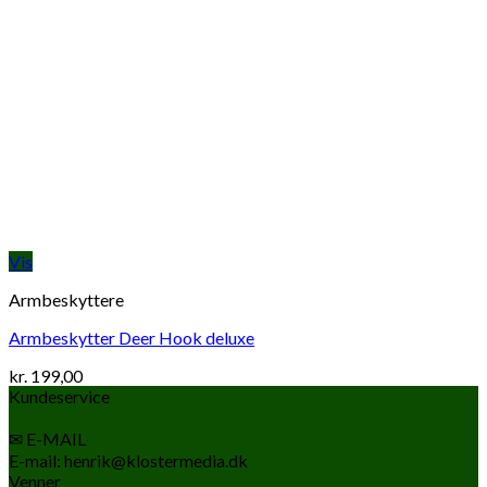
Vis
Armbeskyttere
Armbeskytter Deer Hook deluxe
kr.
199,00
Kundeservice
✉ E-MAIL
E-mail: henrik@klostermedia.dk
Venner