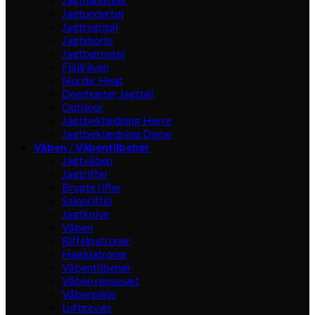
Jagtundertøj
Jagtregntøj
Jagtshorts
Jagtbørnetøj
Fjällräven
Nordic Heat
Deerhunter Jagttøj
Outdoor
Jagtbeklædning Herre
Jagtbeklædning Dame
Våben / Våbentilbehør
Jagtvåben
Jagtriffel
Brugte rifler
Salonriffel
Jagtknive
Våben
Riffelpatroner
Haglpatroner
Våbentilbehør
Våben rensesæt
Våbenpleje
Luftgevær