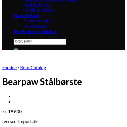
Natkikkerter
Optik tilbehør
Have & Park
Havemaskiner
Motorsave
Skydeskiver / blokke
Søg
efter:
Forside
/
Root Catalog
Bearpaw Stålbørste
kr.
199,00
Iversen-Import.dk