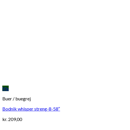
Vis
Buer / buegrej
Bodnik whisper streng-8-58″
kr.
209,00