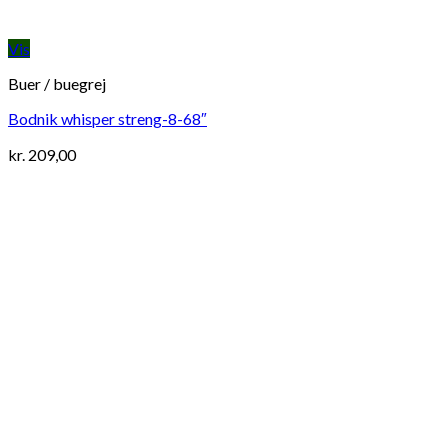
Vis
Buer / buegrej
Bodnik whisper streng-8-68″
kr.
209,00