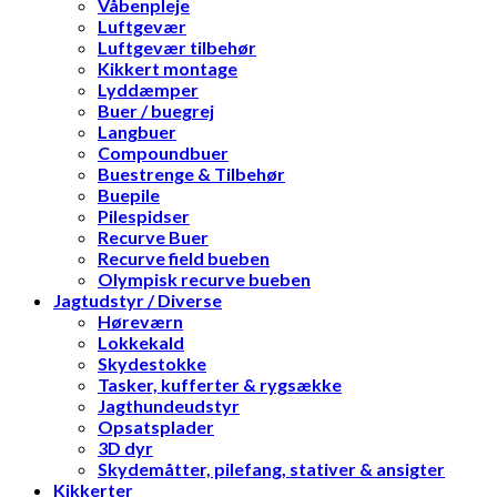
Våbenpleje
Luftgevær
Luftgevær tilbehør
Kikkert montage
Lyddæmper
Buer / buegrej
Langbuer
Compoundbuer
Buestrenge & Tilbehør
Buepile
Pilespidser
Recurve Buer
Recurve field bueben
Olympisk recurve bueben
Jagtudstyr / Diverse
Høreværn
Lokkekald
Skydestokke
Tasker, kufferter & rygsække
Jagthundeudstyr
Opsatsplader
3D dyr
Skydemåtter, pilefang, stativer & ansigter
Kikkerter