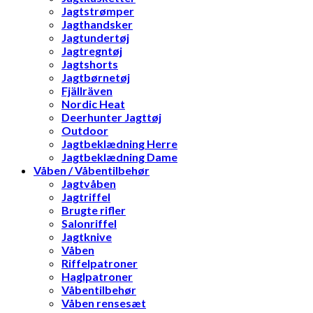
Jagtstrømper
Jagthandsker
Jagtundertøj
Jagtregntøj
Jagtshorts
Jagtbørnetøj
Fjällräven
Nordic Heat
Deerhunter Jagttøj
Outdoor
Jagtbeklædning Herre
Jagtbeklædning Dame
Våben / Våbentilbehør
Jagtvåben
Jagtriffel
Brugte rifler
Salonriffel
Jagtknive
Våben
Riffelpatroner
Haglpatroner
Våbentilbehør
Våben rensesæt