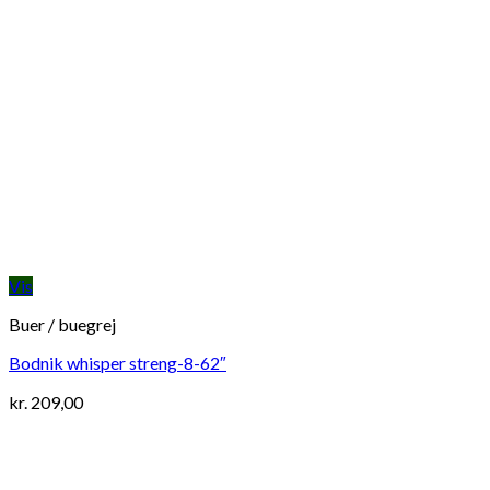
Vis
Buer / buegrej
Bodnik whisper streng-8-62″
kr.
209,00