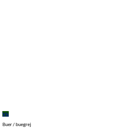
Vis
Buer / buegrej