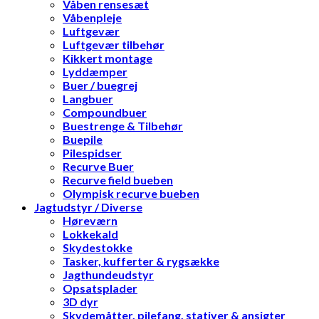
Våben rensesæt
Våbenpleje
Luftgevær
Luftgevær tilbehør
Kikkert montage
Lyddæmper
Buer / buegrej
Langbuer
Compoundbuer
Buestrenge & Tilbehør
Buepile
Pilespidser
Recurve Buer
Recurve field bueben
Olympisk recurve bueben
Jagtudstyr / Diverse
Høreværn
Lokkekald
Skydestokke
Tasker, kufferter & rygsække
Jagthundeudstyr
Opsatsplader
3D dyr
Skydemåtter, pilefang, stativer & ansigter