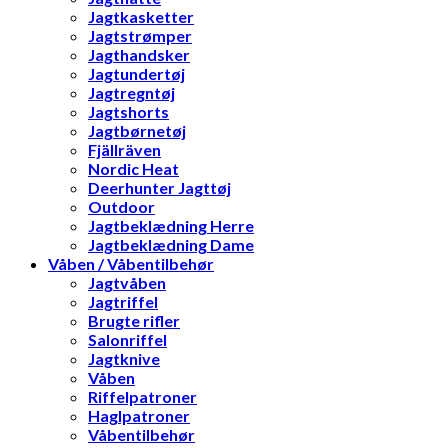
Jagtkasketter
Jagtstrømper
Jagthandsker
Jagtundertøj
Jagtregntøj
Jagtshorts
Jagtbørnetøj
Fjällräven
Nordic Heat
Deerhunter Jagttøj
Outdoor
Jagtbeklædning Herre
Jagtbeklædning Dame
Våben / Våbentilbehør
Jagtvåben
Jagtriffel
Brugte rifler
Salonriffel
Jagtknive
Våben
Riffelpatroner
Haglpatroner
Våbentilbehør