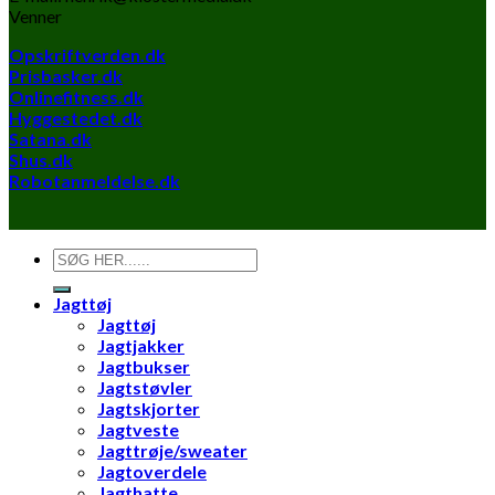
Venner
Opskriftverden.dk
Prisbasker.dk
Onlinefitness.dk
Hyggestedet.dk
Satana.dk
Shus.dk
Robotanmeldelse.dk
Søg
efter:
Jagttøj
Jagttøj
Jagtjakker
Jagtbukser
Jagtstøvler
Jagtskjorter
Jagtveste
Jagttrøje/sweater
Jagtoverdele
Jagthatte