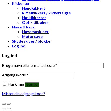
Kikkerter
Håndkikkert
Riffelkikkert / kikkertsigte
Natkikkerter
Optik tilbehør
Have & Park
Havemaskiner
Motorsave
Skydeskiver / blokke
Log ind
Log ind
Brugernavn eller e-mailadresse
*
Adgangskode
*
Husk mig
Log ind
Mistet din adgangskode?