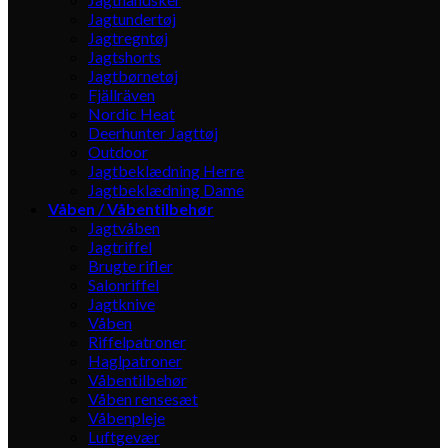
Jagtundertøj
Jagtregntøj
Jagtshorts
Jagtbørnetøj
Fjällräven
Nordic Heat
Deerhunter Jagttøj
Outdoor
Jagtbeklædning Herre
Jagtbeklædning Dame
Våben / Våbentilbehør
Jagtvåben
Jagtriffel
Brugte rifler
Salonriffel
Jagtknive
Våben
Riffelpatroner
Haglpatroner
Våbentilbehør
Våben rensesæt
Våbenpleje
Luftgevær