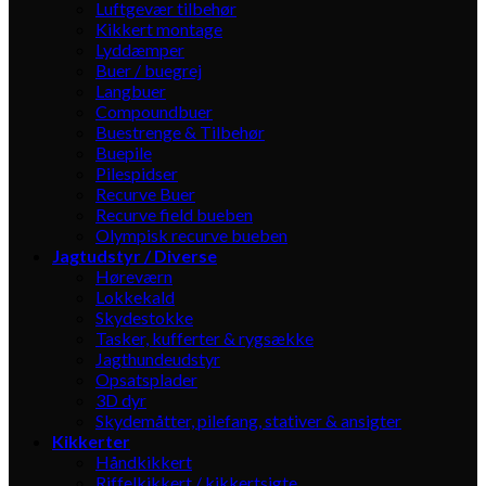
Luftgevær tilbehør
Kikkert montage
Lyddæmper
Buer / buegrej
Langbuer
Compoundbuer
Buestrenge & Tilbehør
Buepile
Pilespidser
Recurve Buer
Recurve field bueben
Olympisk recurve bueben
Jagtudstyr / Diverse
Høreværn
Lokkekald
Skydestokke
Tasker, kufferter & rygsække
Jagthundeudstyr
Opsatsplader
3D dyr
Skydemåtter, pilefang, stativer & ansigter
Kikkerter
Håndkikkert
Riffelkikkert / kikkertsigte