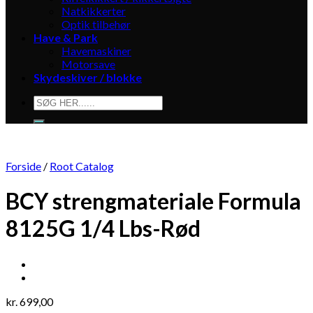
Natkikkerter
Optik tilbehør
Have & Park
Havemaskiner
Motorsave
Skydeskiver / blokke
Søg
efter:
Forside
/
Root Catalog
BCY strengmateriale Formula
8125G 1/4 Lbs-Rød
kr.
699,00