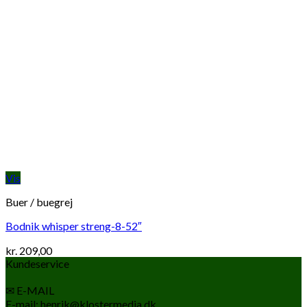
Vis
Buer / buegrej
Bodnik whisper streng-8-52″
kr.
209,00
Kundeservice
✉ E-MAIL
E-mail: henrik@klostermedia.dk