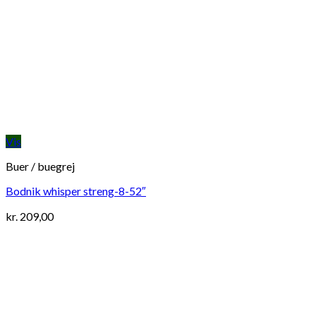
Vis
Buer / buegrej
Bodnik whisper streng-8-52″
kr.
209,00