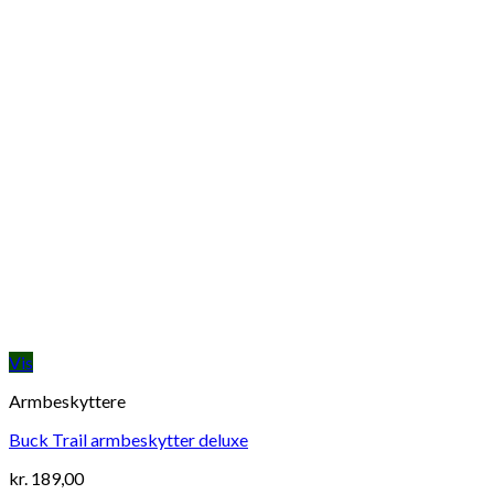
Vis
Armbeskyttere
Buck Trail armbeskytter deluxe
kr.
189,00