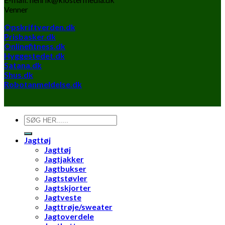
Venner
Opskriftverden.dk
Prisbasker.dk
Onlinefitness.dk
Hyggestedet.dk
Satana.dk
Shus.dk
Robotanmeldelse.dk
Søg
efter:
Jagttøj
Jagttøj
Jagtjakker
Jagtbukser
Jagtstøvler
Jagtskjorter
Jagtveste
Jagttrøje/sweater
Jagtoverdele