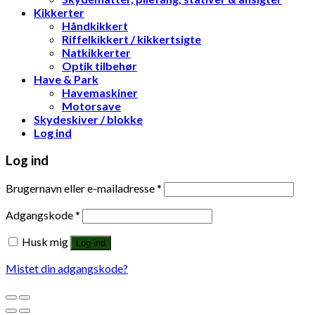
Kikkerter
Håndkikkert
Riffelkikkert / kikkertsigte
Natkikkerter
Optik tilbehør
Have & Park
Havemaskiner
Motorsave
Skydeskiver / blokke
Log ind
Log ind
Brugernavn eller e-mailadresse
*
Adgangskode
*
Husk mig
Log ind
Mistet din adgangskode?