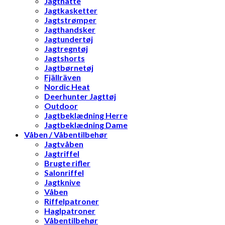
Jagthatte
Jagtkasketter
Jagtstrømper
Jagthandsker
Jagtundertøj
Jagtregntøj
Jagtshorts
Jagtbørnetøj
Fjällräven
Nordic Heat
Deerhunter Jagttøj
Outdoor
Jagtbeklædning Herre
Jagtbeklædning Dame
Våben / Våbentilbehør
Jagtvåben
Jagtriffel
Brugte rifler
Salonriffel
Jagtknive
Våben
Riffelpatroner
Haglpatroner
Våbentilbehør