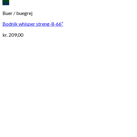
Vis
Buer / buegrej
Bodnik whisper streng-8-66″
kr.
209,00