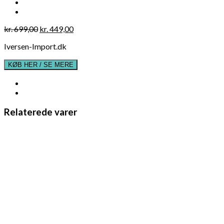
Original
Current
kr.
699,00
kr.
449,00
price
price
Iversen-Import.dk
was:
is:
kr. 699,00.
kr. 449,00.
KØB HER / SE MERE
Relaterede varer