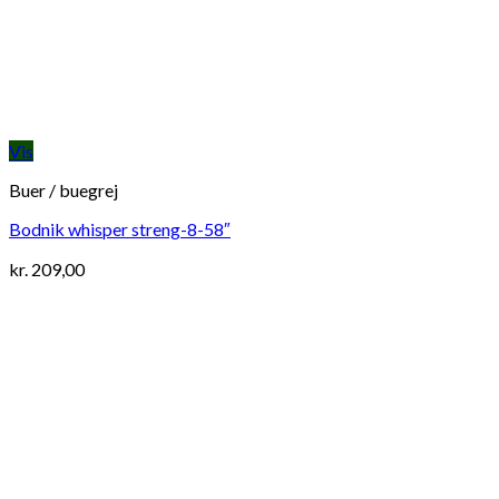
Vis
Buer / buegrej
Bodnik whisper streng-8-58″
kr.
209,00