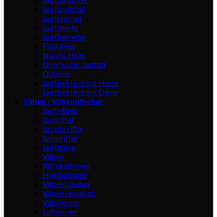
Jagtundertøj
Jagtregntøj
Jagtshorts
Jagtbørnetøj
Fjällräven
Nordic Heat
Deerhunter Jagttøj
Outdoor
Jagtbeklædning Herre
Jagtbeklædning Dame
Våben / Våbentilbehør
Jagtvåben
Jagtriffel
Brugte rifler
Salonriffel
Jagtknive
Våben
Riffelpatroner
Haglpatroner
Våbentilbehør
Våben rensesæt
Våbenpleje
Luftgevær