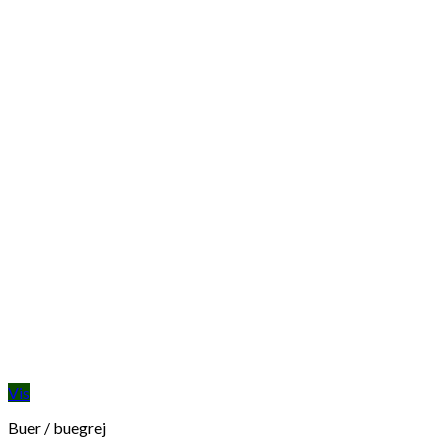
Vis
Buer / buegrej