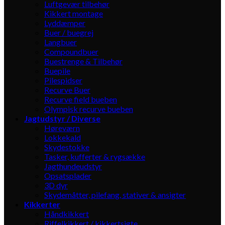
Luftgevær tilbehør
Kikkert montage
Lyddæmper
Buer / buegrej
Langbuer
Compoundbuer
Buestrenge & Tilbehør
Buepile
Pilespidser
Recurve Buer
Recurve field bueben
Olympisk recurve bueben
Jagtudstyr / Diverse
Høreværn
Lokkekald
Skydestokke
Tasker, kufferter & rygsække
Jagthundeudstyr
Opsatsplader
3D dyr
Skydemåtter, pilefang, stativer & ansigter
Kikkerter
Håndkikkert
Riffelkikkert / kikkertsigte