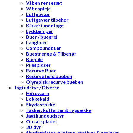
Våben rensesæt
Våbenpleje
Luftgevær
Luftgevær tilbehør
Kikkert montage
Lyddæmper
Buer / buegrej
Langbuer
Compoundbuer
Buestrenge & Tilbehør
Buepile
Pilespidser
Recurve Buer
Recurve field bueben
Olympisk recurve bueben
Jagtudstyr / Diverse
Høreværn
Lokkekald
Skydestokke
Tasker, kufferter & rygsække
Jagthundeudstyr
Opsatsplader
3D dyr
Skydemåtter, pilefang, stativer & ansigter