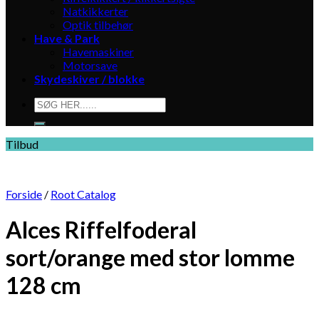
Natkikkerter
Optik tilbehør
Have & Park
Havemaskiner
Motorsave
Skydeskiver / blokke
Søg
efter:
Tilbud
Forside
/
Root Catalog
Alces Riffelfoderal
sort/orange med stor lomme
128 cm