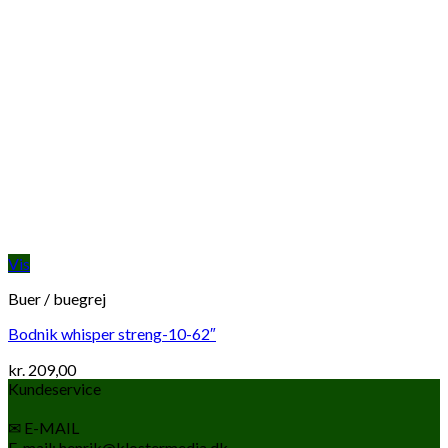
Vis
Buer / buegrej
Bodnik whisper streng-10-62″
kr.
209,00
Kundeservice
✉ E-MAIL
E-mail: henrik@klostermedia.dk