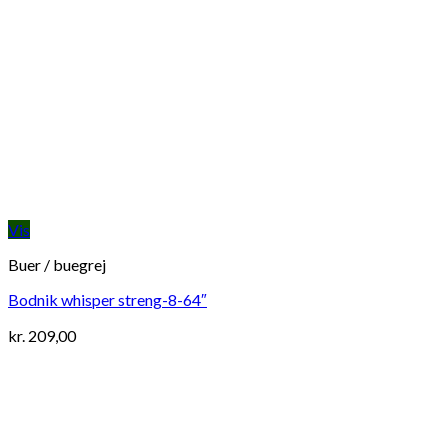
Vis
Buer / buegrej
Bodnik whisper streng-8-64″
kr.
209,00