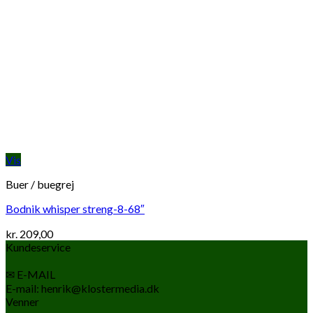
Vis
Buer / buegrej
Bodnik whisper streng-8-68″
kr.
209,00
Kundeservice
✉ E-MAIL
E-mail: henrik@klostermedia.dk
Venner