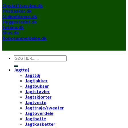
Opskriftverden.dk
Prisbasker.dk
Onlinefitness.dk
Hyggestedet.dk
Satana.dk
Shus.dk
Robotanmeldelse.dk
Søg
efter:
Jagttøj
Jagttøj
Jagtjakker
Jagtbukser
Jagtstøvler
Jagtskjorter
Jagtveste
Jagttrøje/sweater
Jagtoverdele
Jagthatte
Jagtkasketter