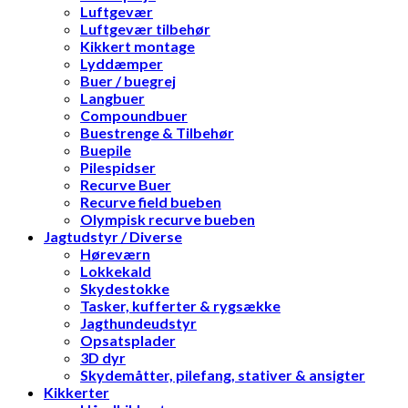
Luftgevær
Luftgevær tilbehør
Kikkert montage
Lyddæmper
Buer / buegrej
Langbuer
Compoundbuer
Buestrenge & Tilbehør
Buepile
Pilespidser
Recurve Buer
Recurve field bueben
Olympisk recurve bueben
Jagtudstyr / Diverse
Høreværn
Lokkekald
Skydestokke
Tasker, kufferter & rygsække
Jagthundeudstyr
Opsatsplader
3D dyr
Skydemåtter, pilefang, stativer & ansigter
Kikkerter