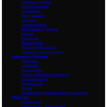
Luftgevær tilbehør
Kikkert montage
Lyddæmper
Buer / buegrej
Langbuer
Compoundbuer
Buestrenge & Tilbehør
Buepile
Pilespidser
Recurve Buer
Recurve field bueben
Olympisk recurve bueben
Jagtudstyr / Diverse
Høreværn
Lokkekald
Skydestokke
Tasker, kufferter & rygsække
Jagthundeudstyr
Opsatsplader
3D dyr
Skydemåtter, pilefang, stativer & ansigter
Kikkerter
Håndkikkert
Riffelkikkert / kikkertsigte