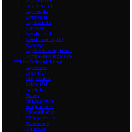
Jagtundertøj
Jagtregntøj
Jagtshorts
Jagtbørnetøj
Fjällräven
Nordic Heat
Deerhunter Jagttøj
Outdoor
Jagtbeklædning Herre
Jagtbeklædning Dame
Våben / Våbentilbehør
Jagtvåben
Jagtriffel
Brugte rifler
Salonriffel
Jagtknive
Våben
Riffelpatroner
Haglpatroner
Våbentilbehør
Våben rensesæt
Våbenpleje
Luftgevær