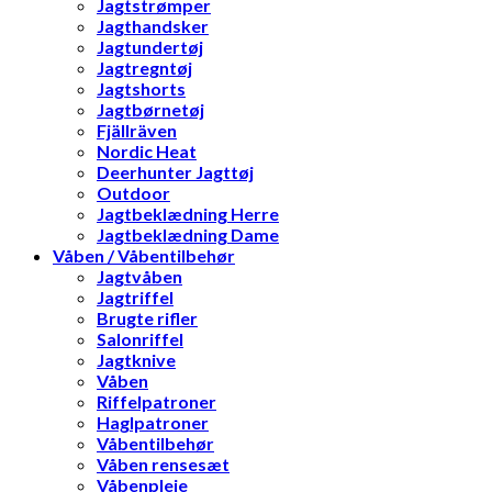
Jagtstrømper
Jagthandsker
Jagtundertøj
Jagtregntøj
Jagtshorts
Jagtbørnetøj
Fjällräven
Nordic Heat
Deerhunter Jagttøj
Outdoor
Jagtbeklædning Herre
Jagtbeklædning Dame
Våben / Våbentilbehør
Jagtvåben
Jagtriffel
Brugte rifler
Salonriffel
Jagtknive
Våben
Riffelpatroner
Haglpatroner
Våbentilbehør
Våben rensesæt
Våbenpleje