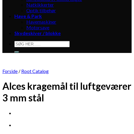
Natkikkerter
Optik tilbehør
Have & Park
Havemaskiner
Motorsave
Skydeskiver / blokke
Søg
efter:
Forside
/
Root Catalog
Alces kragemål til luftgeværer
3 mm stål