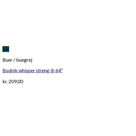
Vis
Buer / buegrej
Bodnik whisper streng-8-64″
kr.
209,00