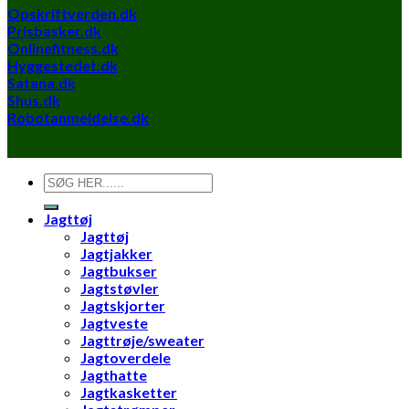
Opskriftverden.dk
Prisbasker.dk
Onlinefitness.dk
Hyggestedet.dk
Satana.dk
Shus.dk
Robotanmeldelse.dk
Søg
efter:
Jagttøj
Jagttøj
Jagtjakker
Jagtbukser
Jagtstøvler
Jagtskjorter
Jagtveste
Jagttrøje/sweater
Jagtoverdele
Jagthatte
Jagtkasketter