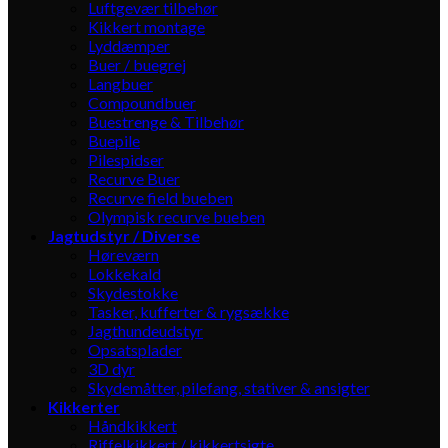
Luftgevær tilbehør
Kikkert montage
Lyddæmper
Buer / buegrej
Langbuer
Compoundbuer
Buestrenge & Tilbehør
Buepile
Pilespidser
Recurve Buer
Recurve field bueben
Olympisk recurve bueben
Jagtudstyr / Diverse
Høreværn
Lokkekald
Skydestokke
Tasker, kufferter & rygsække
Jagthundeudstyr
Opsatsplader
3D dyr
Skydemåtter, pilefang, stativer & ansigter
Kikkerter
Håndkikkert
Riffelkikkert / kikkertsigte