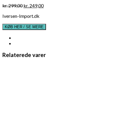
Original
Current
kr.
299,00
kr.
249,00
price
price
Iversen-Import.dk
was:
is:
kr. 299,00.
kr. 249,00.
KØB HER / SE MERE
Relaterede varer