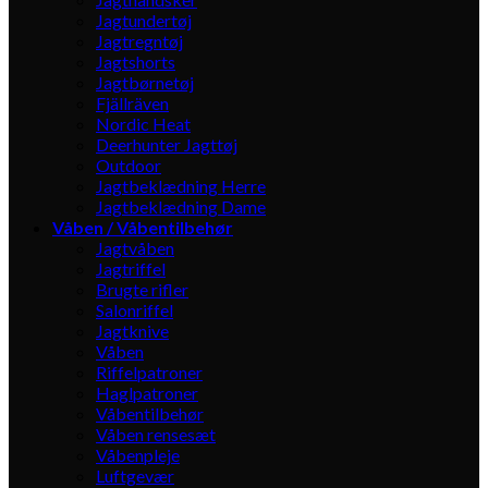
Jagtundertøj
Jagtregntøj
Jagtshorts
Jagtbørnetøj
Fjällräven
Nordic Heat
Deerhunter Jagttøj
Outdoor
Jagtbeklædning Herre
Jagtbeklædning Dame
Våben / Våbentilbehør
Jagtvåben
Jagtriffel
Brugte rifler
Salonriffel
Jagtknive
Våben
Riffelpatroner
Haglpatroner
Våbentilbehør
Våben rensesæt
Våbenpleje
Luftgevær