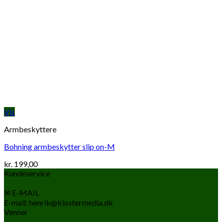
Vis
Armbeskyttere
Bohning armbeskytter slip on-M
kr.
199,00
Kundeservice
✉ E-MAIL
E-mail: henrik@klostermedia.dk
Venner