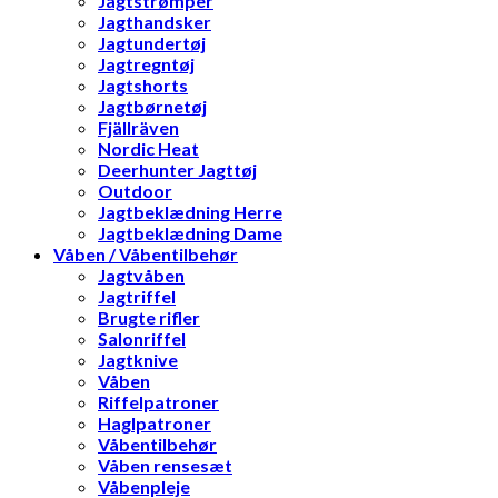
Jagtstrømper
Jagthandsker
Jagtundertøj
Jagtregntøj
Jagtshorts
Jagtbørnetøj
Fjällräven
Nordic Heat
Deerhunter Jagttøj
Outdoor
Jagtbeklædning Herre
Jagtbeklædning Dame
Våben / Våbentilbehør
Jagtvåben
Jagtriffel
Brugte rifler
Salonriffel
Jagtknive
Våben
Riffelpatroner
Haglpatroner
Våbentilbehør
Våben rensesæt
Våbenpleje