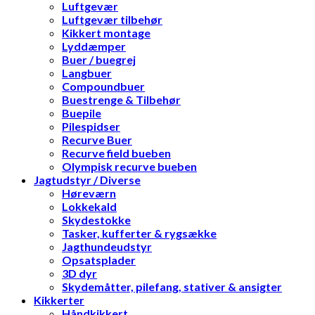
Luftgevær
Luftgevær tilbehør
Kikkert montage
Lyddæmper
Buer / buegrej
Langbuer
Compoundbuer
Buestrenge & Tilbehør
Buepile
Pilespidser
Recurve Buer
Recurve field bueben
Olympisk recurve bueben
Jagtudstyr / Diverse
Høreværn
Lokkekald
Skydestokke
Tasker, kufferter & rygsække
Jagthundeudstyr
Opsatsplader
3D dyr
Skydemåtter, pilefang, stativer & ansigter
Kikkerter
Håndkikkert