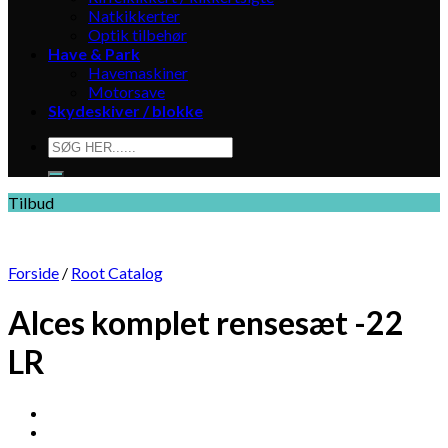
Natkikkerter
Optik tilbehør
Have & Park
Havemaskiner
Motorsave
Skydeskiver / blokke
Søg
efter:
Tilbud
Forside
/
Root Catalog
Alces komplet rensesæt -22
LR