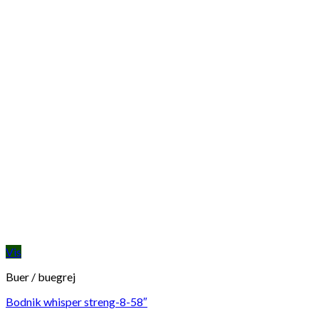
Vis
Buer / buegrej
Bodnik whisper streng-8-58″