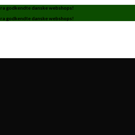
fra godkendte danske webshops!
fra godkendte danske webshops!