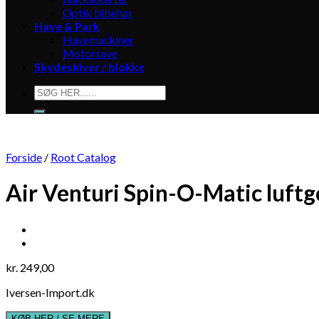
Optik tilbehør
Have & Park
Havemaskiner
Motorsave
Skydeskiver / blokke
Søg
efter:
Forside
/
Root Catalog
Air Venturi Spin-O-Matic luft
kr.
249,00
Iversen-Import.dk
KØB HER / SE MERE