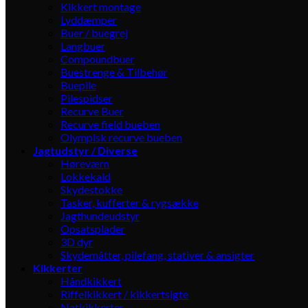
Kikkert montage
Lyddæmper
Buer / buegrej
Langbuer
Compoundbuer
Buestrenge & Tilbehør
Buepile
Pilespidser
Recurve Buer
Recurve field bueben
Olympisk recurve bueben
Jagtudstyr / Diverse
Høreværn
Lokkekald
Skydestokke
Tasker, kufferter & rygsække
Jagthundeudstyr
Opsatsplader
3D dyr
Skydemåtter, pilefang, stativer & ansigter
Kikkerter
Håndkikkert
Riffelkikkert / kikkertsigte
Natkikkerter