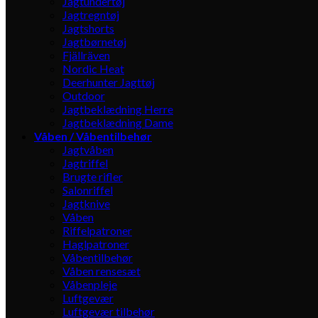
Jagtundertøj
Jagtregntøj
Jagtshorts
Jagtbørnetøj
Fjällräven
Nordic Heat
Deerhunter Jagttøj
Outdoor
Jagtbeklædning Herre
Jagtbeklædning Dame
Våben / Våbentilbehør
Jagtvåben
Jagtriffel
Brugte rifler
Salonriffel
Jagtknive
Våben
Riffelpatroner
Haglpatroner
Våbentilbehør
Våben rensesæt
Våbenpleje
Luftgevær
Luftgevær tilbehør