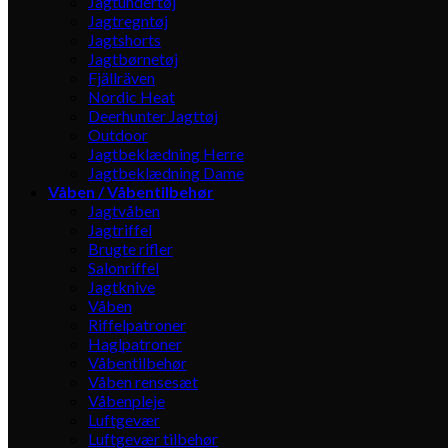
Jagtundertøj
Jagtregntøj
Jagtshorts
Jagtbørnetøj
Fjällräven
Nordic Heat
Deerhunter Jagttøj
Outdoor
Jagtbeklædning Herre
Jagtbeklædning Dame
Våben / Våbentilbehør
Jagtvåben
Jagtriffel
Brugte rifler
Salonriffel
Jagtknive
Våben
Riffelpatroner
Haglpatroner
Våbentilbehør
Våben rensesæt
Våbenpleje
Luftgevær
Luftgevær tilbehør