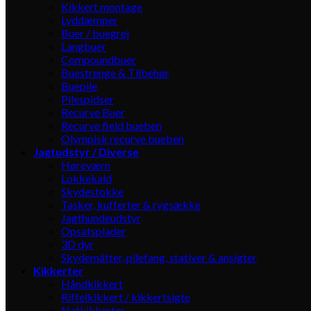
Kikkert montage
Lyddæmper
Buer / buegrej
Langbuer
Compoundbuer
Buestrenge & Tilbehør
Buepile
Pilespidser
Recurve Buer
Recurve field bueben
Olympisk recurve bueben
Jagtudstyr / Diverse
Høreværn
Lokkekald
Skydestokke
Tasker, kufferter & rygsække
Jagthundeudstyr
Opsatsplader
3D dyr
Skydemåtter, pilefang, stativer & ansigter
Kikkerter
Håndkikkert
Riffelkikkert / kikkertsigte
Natkikkerter