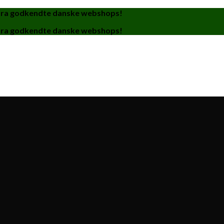
fra godkendte danske webshops!
fra godkendte danske webshops!