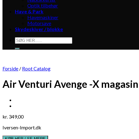
Optik tilbehør
Have & Park
Havemaskiner
Motorsave
Skydeskiver / blokke
Søg
efter:
Forside
/
Root Catalog
Air Venturi Avenge -X magasin 
kr.
349,00
Iversen-Import.dk
KØB HER / SE MERE