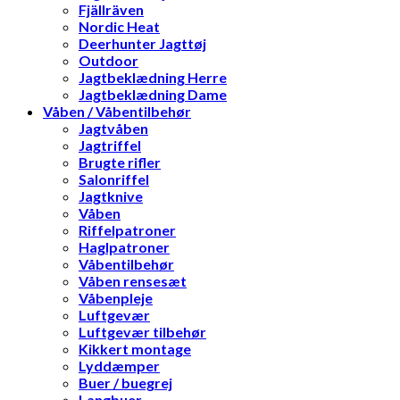
Fjällräven
Nordic Heat
Deerhunter Jagttøj
Outdoor
Jagtbeklædning Herre
Jagtbeklædning Dame
Våben / Våbentilbehør
Jagtvåben
Jagtriffel
Brugte rifler
Salonriffel
Jagtknive
Våben
Riffelpatroner
Haglpatroner
Våbentilbehør
Våben rensesæt
Våbenpleje
Luftgevær
Luftgevær tilbehør
Kikkert montage
Lyddæmper
Buer / buegrej
Langbuer