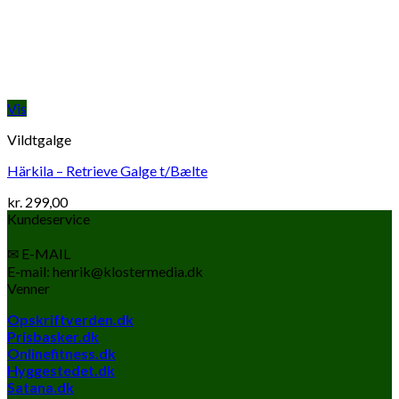
Vis
Vildtgalge
Härkila – Retrieve Galge t/Bælte
kr.
299,00
Kundeservice
✉ E-MAIL
E-mail: henrik@klostermedia.dk
Venner
Opskriftverden.dk
Prisbasker.dk
Onlinefitness.dk
Hyggestedet.dk
Satana.dk