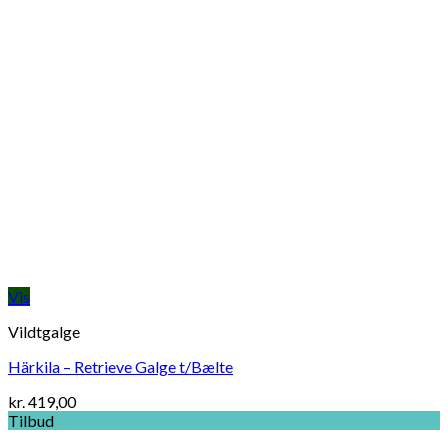
Vis
Vildtgalge
Härkila – Retrieve Galge t/Bælte
kr.
419,00
Tilbud