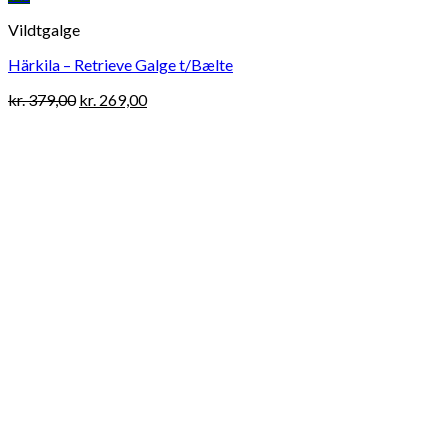
Vildtgalge
Härkila – Retrieve Galge t/Bælte
Original
Current
kr.
379,00
kr.
269,00
price
price
was:
is:
kr. 379,00.
kr. 269,00.