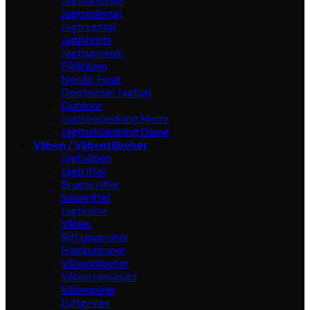
Jagtundertøj
Jagtregntøj
Jagtshorts
Jagtbørnetøj
Fjällräven
Nordic Heat
Deerhunter Jagttøj
Outdoor
Jagtbeklædning Herre
Jagtbeklædning Dame
Våben / Våbentilbehør
Jagtvåben
Jagtriffel
Brugte rifler
Salonriffel
Jagtknive
Våben
Riffelpatroner
Haglpatroner
Våbentilbehør
Våben rensesæt
Våbenpleje
Luftgevær