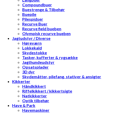
Compoundbuer
Buestrenge & Tilbehør
Buepile
Pilespidser
Recurve Buer
Recurve field bueben
Olympisk recurve bueben
Jagtudstyr / Diverse
Høreværn
Lokkekald
Skydestokke
Tasker, kufferter & rygsække
Jagthundeudstyr
Opsatsplader
3D dyr
Skydemåtter, pilefang, stativer & ansigter
Kikkerter
Håndkikkert
Riffelkikkert / kikkertsigte
Natkikkerter
Optik tilbehør
Have & Park
Havemaskiner