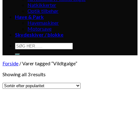
Natkikkerter
Optik tilbehør
Have & Park
Havemaskiner
Motorsave
Skydeskiver / blokke
Søg
efter:
Forside
/
Varer tagged “Vildtgalge”
Showing all 3 results