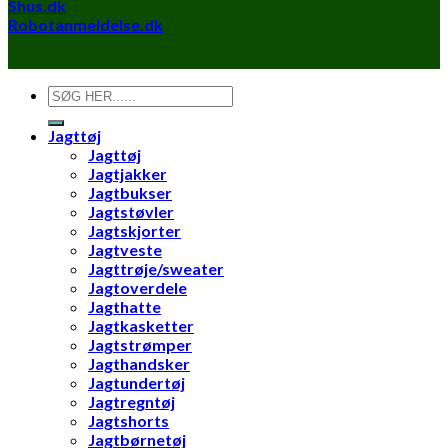
Shus.dk
Robotanmeldelse.dk
Søg
efter:
Jagttøj
Jagttøj
Jagtjakker
Jagtbukser
Jagtstøvler
Jagtskjorter
Jagtveste
Jagttrøje/sweater
Jagtoverdele
Jagthatte
Jagtkasketter
Jagtstrømper
Jagthandsker
Jagtundertøj
Jagtregntøj
Jagtshorts
Jagtbørnetøj