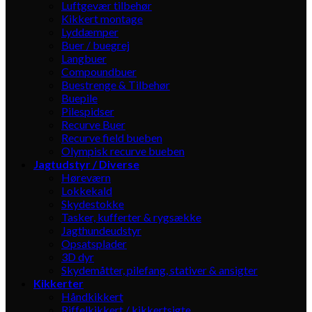
Luftgevær tilbehør
Kikkert montage
Lyddæmper
Buer / buegrej
Langbuer
Compoundbuer
Buestrenge & Tilbehør
Buepile
Pilespidser
Recurve Buer
Recurve field bueben
Olympisk recurve bueben
Jagtudstyr / Diverse
Høreværn
Lokkekald
Skydestokke
Tasker, kufferter & rygsække
Jagthundeudstyr
Opsatsplader
3D dyr
Skydemåtter, pilefang, stativer & ansigter
Kikkerter
Håndkikkert
Riffelkikkert / kikkertsigte