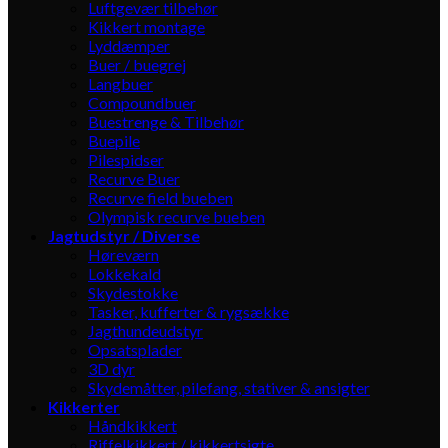
Luftgevær tilbehør
Kikkert montage
Lyddæmper
Buer / buegrej
Langbuer
Compoundbuer
Buestrenge & Tilbehør
Buepile
Pilespidser
Recurve Buer
Recurve field bueben
Olympisk recurve bueben
Jagtudstyr / Diverse
Høreværn
Lokkekald
Skydestokke
Tasker, kufferter & rygsække
Jagthundeudstyr
Opsatsplader
3D dyr
Skydemåtter, pilefang, stativer & ansigter
Kikkerter
Håndkikkert
Riffelkikkert / kikkertsigte