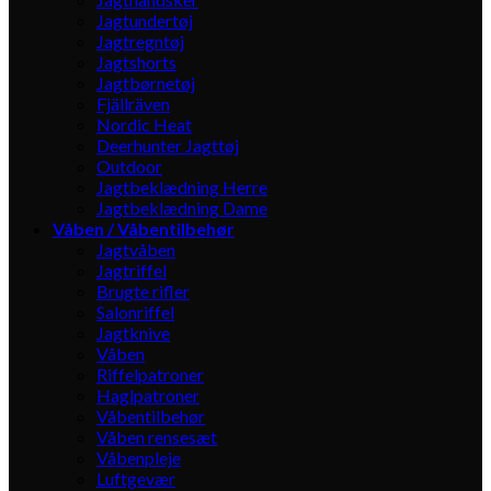
Jagtundertøj
Jagtregntøj
Jagtshorts
Jagtbørnetøj
Fjällräven
Nordic Heat
Deerhunter Jagttøj
Outdoor
Jagtbeklædning Herre
Jagtbeklædning Dame
Våben / Våbentilbehør
Jagtvåben
Jagtriffel
Brugte rifler
Salonriffel
Jagtknive
Våben
Riffelpatroner
Haglpatroner
Våbentilbehør
Våben rensesæt
Våbenpleje
Luftgevær