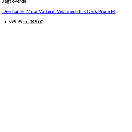
Jagt overdel
Deerhunter Moor Vatteret Vest med strik Dark Prune M
Original
Current
kr.
599,99
kr.
349,00
price
price
was:
is:
kr. 599,99.
kr. 349,00.