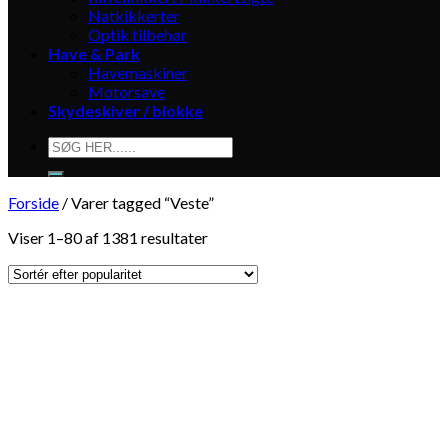
Natkikkerter
Optik tilbehør
Have & Park
Havemaskiner
Motorsave
Skydeskiver / blokke
Søg
efter:
Forside
/
Varer tagged “Veste”
Viser 1–80 af 1381 resultater