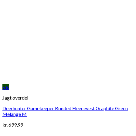
Vis
Jagt overdel
Deerhunter Gamekeeper Bonded Fleecevest Graphite Green
Melange M
kr.
699,99