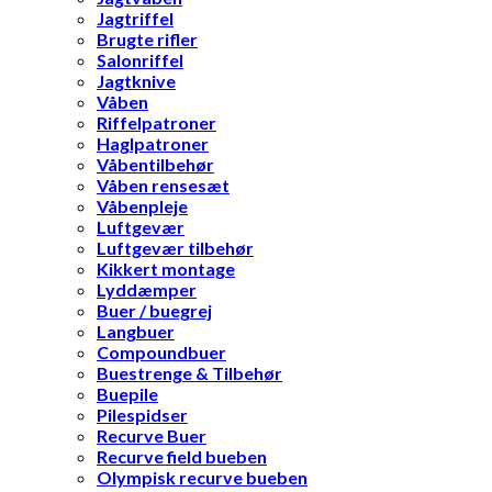
Jagtriffel
Brugte rifler
Salonriffel
Jagtknive
Våben
Riffelpatroner
Haglpatroner
Våbentilbehør
Våben rensesæt
Våbenpleje
Luftgevær
Luftgevær tilbehør
Kikkert montage
Lyddæmper
Buer / buegrej
Langbuer
Compoundbuer
Buestrenge & Tilbehør
Buepile
Pilespidser
Recurve Buer
Recurve field bueben
Olympisk recurve bueben