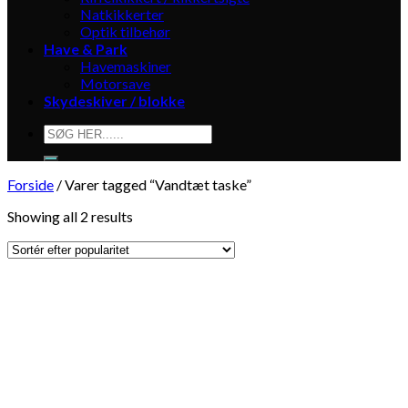
Natkikkerter
Optik tilbehør
Have & Park
Havemaskiner
Motorsave
Skydeskiver / blokke
Søg
efter:
Forside
/
Varer tagged “Vandtæt taske”
Showing all 2 results