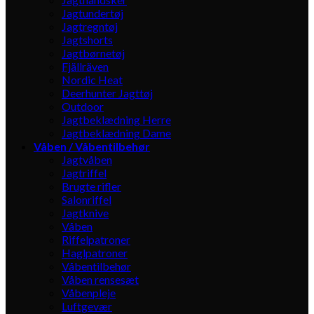
Jagtundertøj
Jagtregntøj
Jagtshorts
Jagtbørnetøj
Fjällräven
Nordic Heat
Deerhunter Jagttøj
Outdoor
Jagtbeklædning Herre
Jagtbeklædning Dame
Våben / Våbentilbehør
Jagtvåben
Jagtriffel
Brugte rifler
Salonriffel
Jagtknive
Våben
Riffelpatroner
Haglpatroner
Våbentilbehør
Våben rensesæt
Våbenpleje
Luftgevær