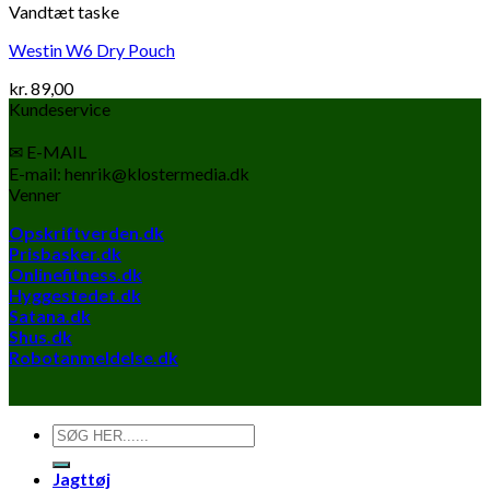
Vandtæt taske
Westin W6 Dry Pouch
kr.
89,00
Kundeservice
✉ E-MAIL
E-mail: henrik@klostermedia.dk
Venner
Opskriftverden.dk
Prisbasker.dk
Onlinefitness.dk
Hyggestedet.dk
Satana.dk
Shus.dk
Robotanmeldelse.dk
Søg
efter:
Jagttøj