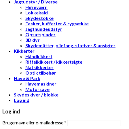
Jagtudstyr / Diverse
Høreværn
Lokkekald
Skydestokke
Tasker, kufferter & rygsække
Jagthundeudstyr
Opsatsplader
3D dyr
Skydemåtter, pilefang, stativer & ansigter
Kikkerter
Håndkikkert
Riffelkikkert / kikkertsigte
Natkikkerter
Optik tilbehør
Have & Park
Havemaskiner
Motorsave
Skydeskiver / blokke
Log ind
Log ind
Brugernavn eller e-mailadresse
*