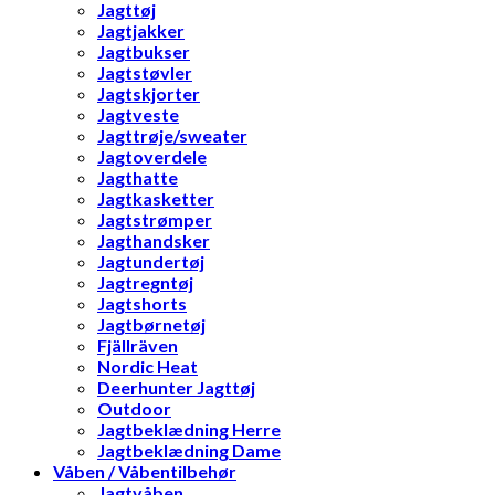
Jagttøj
Jagtjakker
Jagtbukser
Jagtstøvler
Jagtskjorter
Jagtveste
Jagttrøje/sweater
Jagtoverdele
Jagthatte
Jagtkasketter
Jagtstrømper
Jagthandsker
Jagtundertøj
Jagtregntøj
Jagtshorts
Jagtbørnetøj
Fjällräven
Nordic Heat
Deerhunter Jagttøj
Outdoor
Jagtbeklædning Herre
Jagtbeklædning Dame
Våben / Våbentilbehør
Jagtvåben