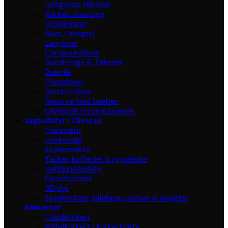
Luftgevær tilbehør
Kikkert montage
Lyddæmper
Buer / buegrej
Langbuer
Compoundbuer
Buestrenge & Tilbehør
Buepile
Pilespidser
Recurve Buer
Recurve field bueben
Olympisk recurve bueben
Jagtudstyr / Diverse
Høreværn
Lokkekald
Skydestokke
Tasker, kufferter & rygsække
Jagthundeudstyr
Opsatsplader
3D dyr
Skydemåtter, pilefang, stativer & ansigter
Kikkerter
Håndkikkert
Riffelkikkert / kikkertsigte