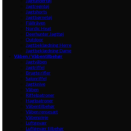
Jagtundertøj
Jagtregntøj
Jagtshorts
Jagtbørnetøj
Fjällräven
Nordic Heat
Deerhunter Jagttøj
Outdoor
Jagtbeklædning Herre
Jagtbeklædning Dame
Våben / Våbentilbehør
Jagtvåben
Jagtriffel
Brugte rifler
Salonriffel
Jagtknive
Våben
Riffelpatroner
Haglpatroner
Våbentilbehør
Våben rensesæt
Våbenpleje
Luftgevær
Luftgevær tilbehør