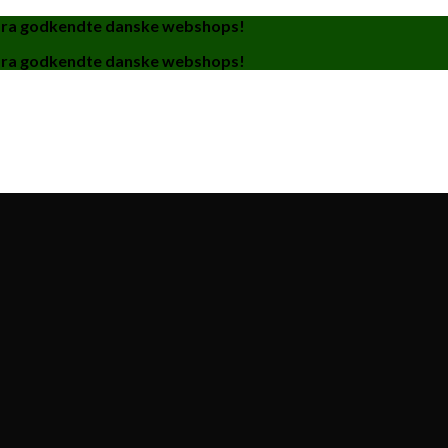
fra godkendte danske webshops!
fra godkendte danske webshops!