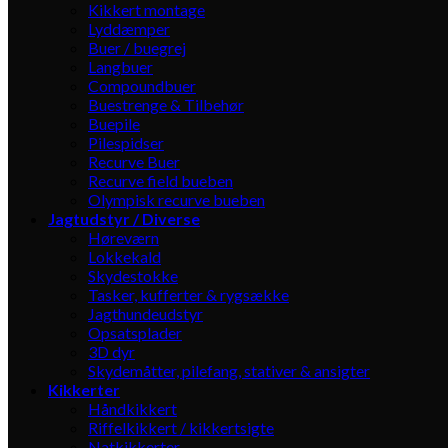
Kikkert montage
Lyddæmper
Buer / buegrej
Langbuer
Compoundbuer
Buestrenge & Tilbehør
Buepile
Pilespidser
Recurve Buer
Recurve field bueben
Olympisk recurve bueben
Jagtudstyr / Diverse
Høreværn
Lokkekald
Skydestokke
Tasker, kufferter & rygsække
Jagthundeudstyr
Opsatsplader
3D dyr
Skydemåtter, pilefang, stativer & ansigter
Kikkerter
Håndkikkert
Riffelkikkert / kikkertsigte
Natkikkerter