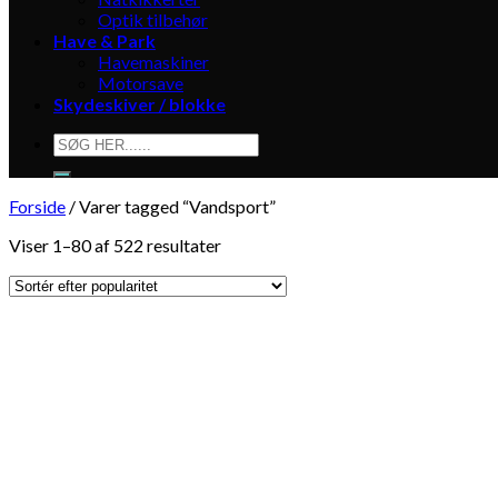
Optik tilbehør
Have & Park
Havemaskiner
Motorsave
Skydeskiver / blokke
Søg
efter:
Forside
/
Varer tagged “Vandsport”
Viser 1–80 af 522 resultater