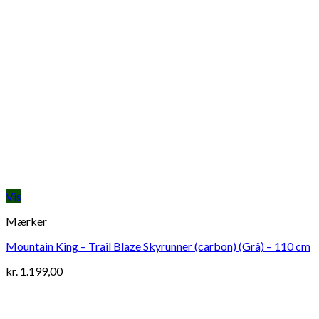
Vis
Mærker
Mountain King – Trail Blaze Skyrunner (carbon) (Grå) – 110 cm
kr.
1.199,00