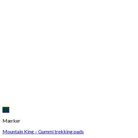
Vis
Mærker
Mountain King – Gummi trekking pads