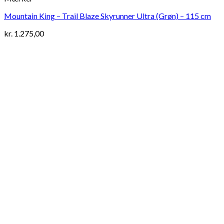
Mountain King – Trail Blaze Skyrunner Ultra (Grøn) – 115 cm
kr.
1.275,00