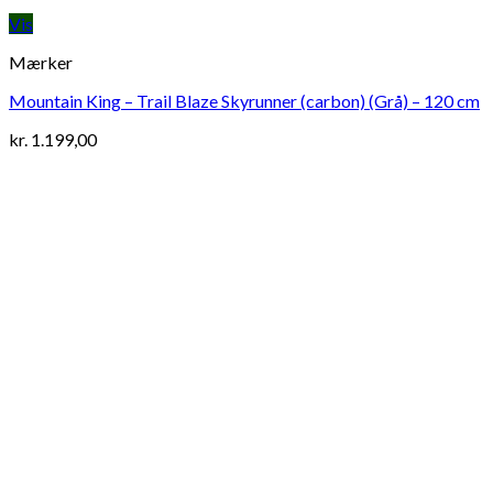
Vis
Mærker
Mountain King – Trail Blaze Skyrunner (carbon) (Grå) – 120 cm
kr.
1.199,00