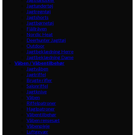
Jagtundertøj
Jagtregntøj
Jagtshorts
Jagtbørnetøj
Fjällräven
Nordic Heat
Deerhunter Jagttøj
Outdoor
Jagtbeklædning Herre
Jagtbeklædning Dame
Våben / Våbentilbehør
Jagtvåben
Jagtriffel
Brugte rifler
Salonriffel
Jagtknive
Våben
Riffelpatroner
Haglpatroner
Våbentilbehør
Våben rensesæt
Våbenpleje
Luftgevær