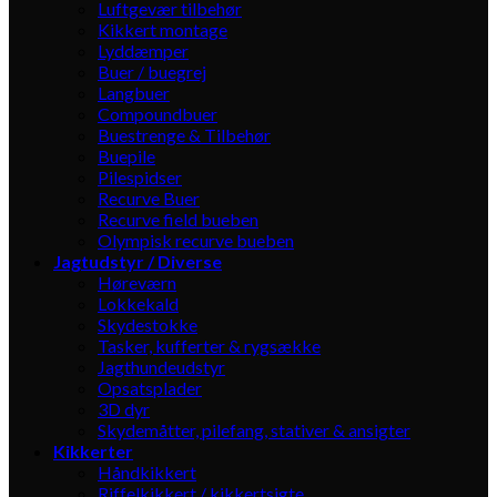
Luftgevær tilbehør
Kikkert montage
Lyddæmper
Buer / buegrej
Langbuer
Compoundbuer
Buestrenge & Tilbehør
Buepile
Pilespidser
Recurve Buer
Recurve field bueben
Olympisk recurve bueben
Jagtudstyr / Diverse
Høreværn
Lokkekald
Skydestokke
Tasker, kufferter & rygsække
Jagthundeudstyr
Opsatsplader
3D dyr
Skydemåtter, pilefang, stativer & ansigter
Kikkerter
Håndkikkert
Riffelkikkert / kikkertsigte