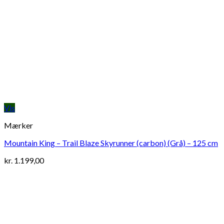
Vis
Mærker
Mountain King – Trail Blaze Skyrunner (carbon) (Grå) – 125 cm
kr.
1.199,00