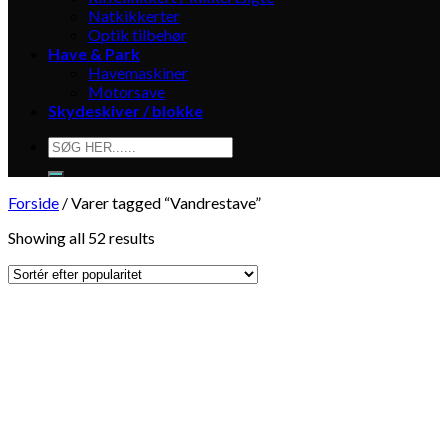
Natkikkerter
Optik tilbehør
Have & Park
Havemaskiner
Motorsave
Skydeskiver / blokke
Søg
efter:
Forside
/
Varer tagged “Vandrestave”
Showing all 52 results