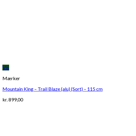
Vis
Mærker
Mountain King – Trail Blaze (alu) (Sort) – 115 cm
kr.
899,00