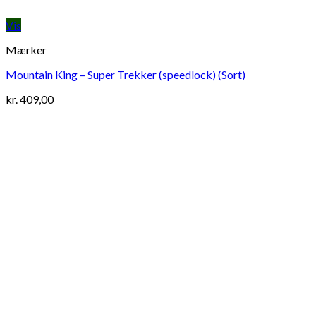
Vis
Mærker
Mountain King – Super Trekker (speedlock) (Sort)
kr.
409,00