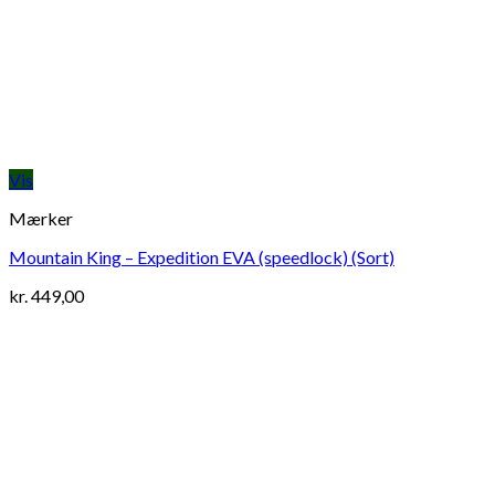
Vis
Mærker
Mountain King – Expedition EVA (speedlock) (Sort)
kr.
449,00