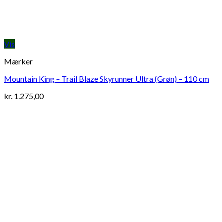
Vis
Mærker
Mountain King – Trail Blaze Skyrunner Ultra (Grøn) – 110 cm
kr.
1.275,00