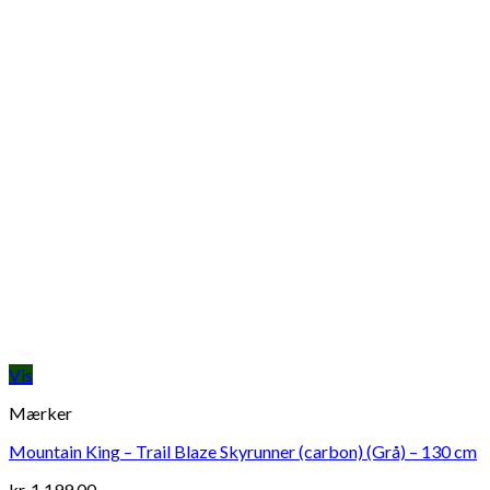
Vis
Mærker
Mountain King – Trail Blaze Skyrunner (carbon) (Grå) – 130 cm
kr.
1.199,00