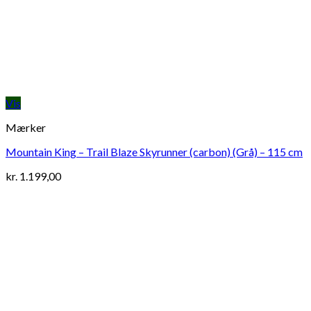
Vis
Mærker
Mountain King – Trail Blaze Skyrunner (carbon) (Grå) – 115 cm
kr.
1.199,00