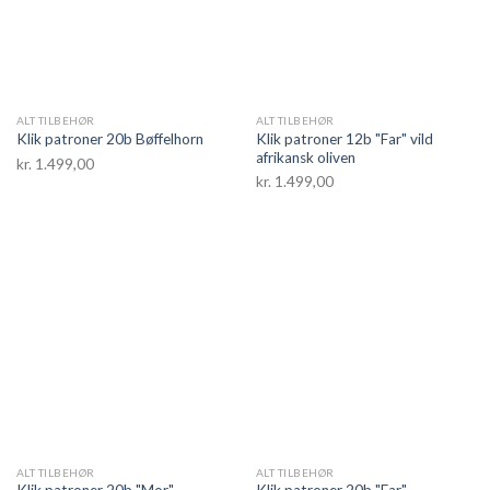
ALT TILBEHØR
ALT TILBEHØR
Klik patroner 12b "Far" vild
Klik patroner 20b Bøffelhorn
afrikansk oliven
kr.
1.499,00
kr.
1.499,00
ALT TILBEHØR
ALT TILBEHØR