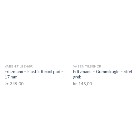
VÅBEN TILBEHØR
VÅBEN TILBEHØR
Fritzmann – Elastic Recoil pad –
Fritzmann – Gummikugle – riffel
17 mm
greb
kr.
349,00
kr.
145,00