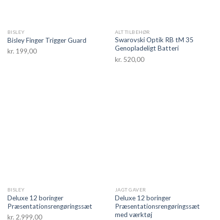
BISLEY
ALT TILBEHØR
Swarovski Optik RB tM 35
Bisley Finger Trigger Guard
Genopladeligt Batteri
kr.
199,00
kr.
520,00
BISLEY
JAGT GAVER
Deluxe 12 boringer
Deluxe 12 boringer
Præsentationsrengøringssæt
Præsentationsrengøringssæt
med værktøj
kr.
2.999,00