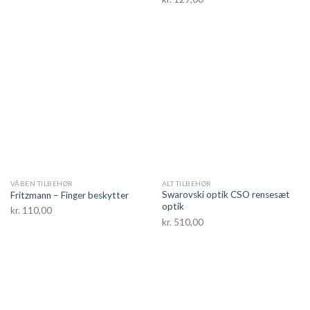
VÅBEN TILBEHØR
ALT TILBEHØR
Swarovski optik CSO rensesæt
Fritzmann – Finger beskytter
optik
kr.
110,00
kr.
510,00