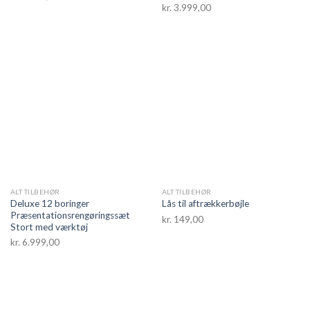
kr.
3.999,00
ALT TILBEHØR
ALT TILBEHØR
Deluxe 12 boringer
Lås til aftrækkerbøjle
Præsentationsrengøringssæt
kr.
149,00
Stort med værktøj
kr.
6.999,00