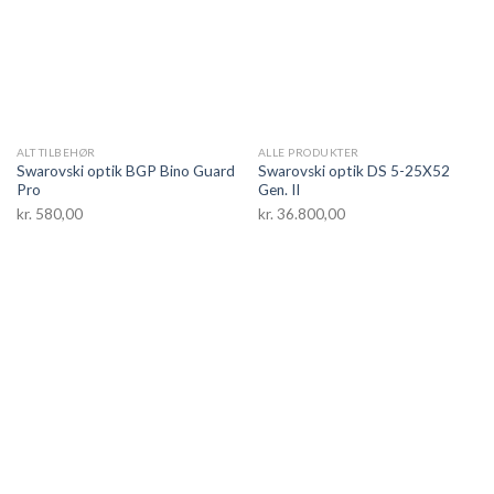
ALT TILBEHØR
ALLE PRODUKTER
Swarovski optik BGP Bino Guard
Swarovski optik DS 5-25X52
Pro
Gen. II
kr.
580,00
kr.
36.800,00