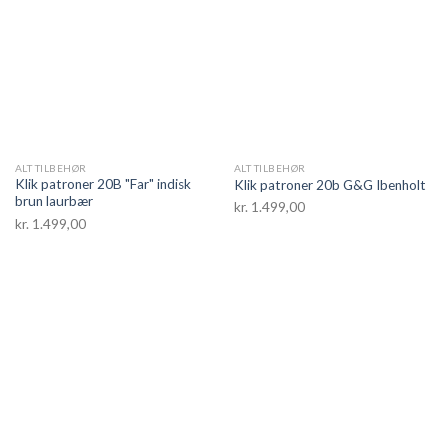
ALT TILBEHØR
ALT TILBEHØR
Klik patroner 20B "Far" indisk
Klik patroner 20b G&G Ibenholt
brun laurbær
kr.
1.499,00
kr.
1.499,00