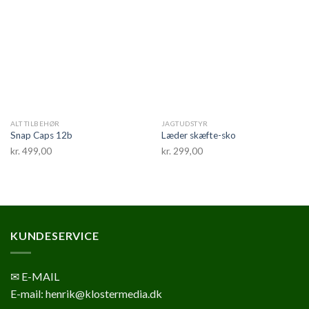
ALT TILBEHØR
JAGTUDSTYR
Snap Caps 12b
Læder skæfte-sko
kr.
499,00
kr.
299,00
KUNDESERVICE
✉ E-MAIL
E-mail: henrik@klostermedia.dk