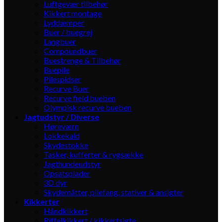
Luftgevær tilbehør
Kikkert montage
Lyddæmper
Buer / buegrej
Langbuer
Compoundbuer
Buestrenge & Tilbehør
Buepile
Pilespidser
Recurve Buer
Recurve field bueben
Olympisk recurve bueben
Jagtudstyr / Diverse
Høreværn
Lokkekald
Skydestokke
Tasker, kufferter & rygsække
Jagthundeudstyr
Opsatsplader
3D dyr
Skydemåtter, pilefang, stativer & ansigter
Kikkerter
Håndkikkert
Riffelkikkert / kikkertsigte