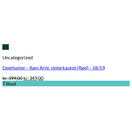
Vis
Uncategorized
Deerhunter – Ram Artic vinterkasket (Rød) – 58/59
Original
Current
kr.
399,00
kr.
349,00
price
price
Tilbud
was:
is:
kr. 399,00.
kr. 349,00.