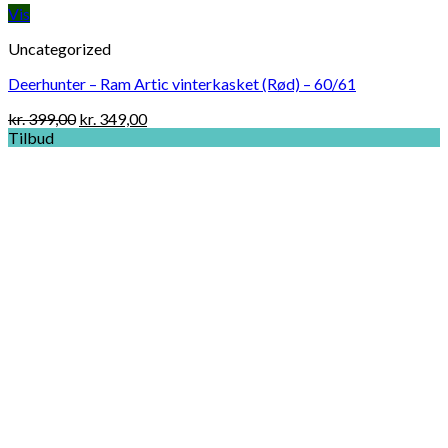
Vis
Uncategorized
Deerhunter – Ram Artic vinterkasket (Rød) – 60/61
Original
Current
kr.
399,00
kr.
349,00
price
price
Tilbud
was:
is:
kr. 399,00.
kr. 349,00.