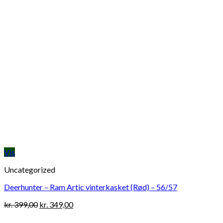
Vis
Uncategorized
Deerhunter – Ram Artic vinterkasket (Rød) – 56/57
Original
Current
kr.
399,00
kr.
349,00
price
price
was:
is: