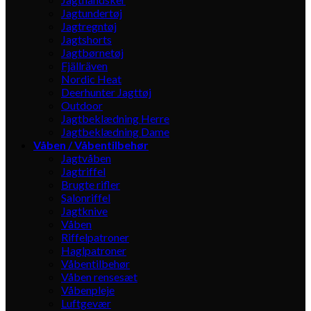
Jagtundertøj
Jagtregntøj
Jagtshorts
Jagtbørnetøj
Fjällräven
Nordic Heat
Deerhunter Jagttøj
Outdoor
Jagtbeklædning Herre
Jagtbeklædning Dame
Våben / Våbentilbehør
Jagtvåben
Jagtriffel
Brugte rifler
Salonriffel
Jagtknive
Våben
Riffelpatroner
Haglpatroner
Våbentilbehør
Våben rensesæt
Våbenpleje
Luftgevær