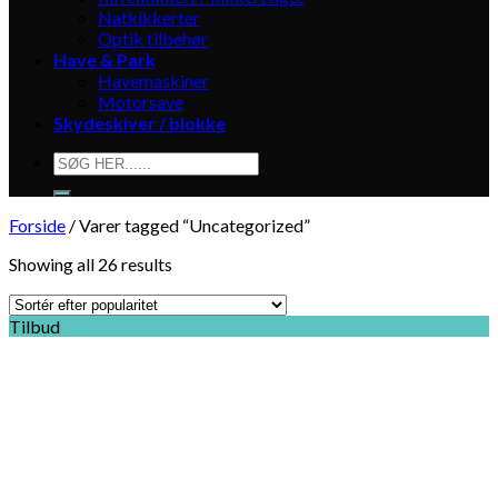
Natkikkerter
Optik tilbehør
Have & Park
Havemaskiner
Motorsave
Skydeskiver / blokke
Søg
efter:
Forside
/
Varer tagged “Uncategorized”
Showing all 26 results
Tilbud