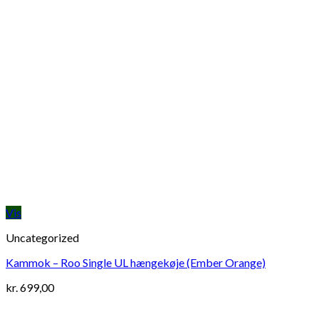
Vis
Uncategorized
Kammok – Roo Single UL hængekøje (Ember Orange)
kr.
699,00