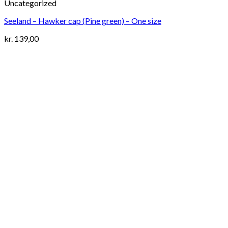
Uncategorized
Seeland – Hawker cap (Pine green) – One size
kr.
139,00