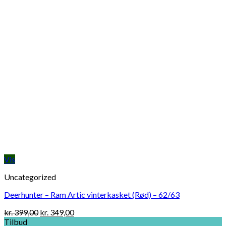
Vis
Uncategorized
Deerhunter – Ram Artic vinterkasket (Rød) – 62/63
Original
Current
kr.
399,00
kr.
349,00
price
price
Tilbud