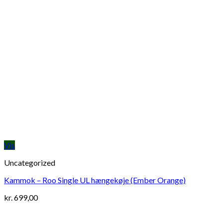
Vis
Uncategorized
Kammok – Roo Single UL hængekøje (Ember Orange)
kr.
699,00