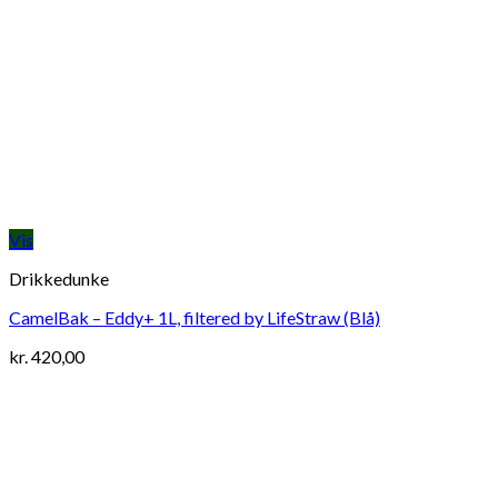
Vis
Drikkedunke
CamelBak – Eddy+ 1L, filtered by LifeStraw (Blå)
kr.
420,00