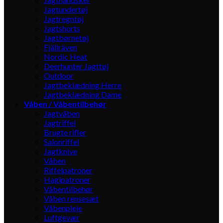
Jagtundertøj
Jagtregntøj
Jagtshorts
Jagtbørnetøj
Fjällräven
Nordic Heat
Deerhunter Jagttøj
Outdoor
Jagtbeklædning Herre
Jagtbeklædning Dame
Våben / Våbentilbehør
Jagtvåben
Jagtriffel
Brugte rifler
Salonriffel
Jagtknive
Våben
Riffelpatroner
Haglpatroner
Våbentilbehør
Våben rensesæt
Våbenpleje
Luftgevær