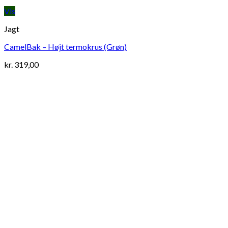
Vis
Jagt
CamelBak – Højt termokrus (Grøn)
kr.
319,00