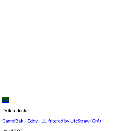
Vis
Drikkedunke
CamelBak – Eddy+ 1L, filtered by LifeStraw (Grå)
kr.
419,00