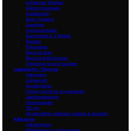
Luftgevær tilbehør
Kikkert montage
Lyddæmper
Buer / buegrej
Langbuer
Compoundbuer
Buestrenge & Tilbehør
Buepile
Pilespidser
Recurve Buer
Recurve field bueben
Olympisk recurve bueben
Jagtudstyr / Diverse
Høreværn
Lokkekald
Skydestokke
Tasker, kufferter & rygsække
Jagthundeudstyr
Opsatsplader
3D dyr
Skydemåtter, pilefang, stativer & ansigter
Kikkerter
Håndkikkert
Riffelkikkert / kikkertsigte