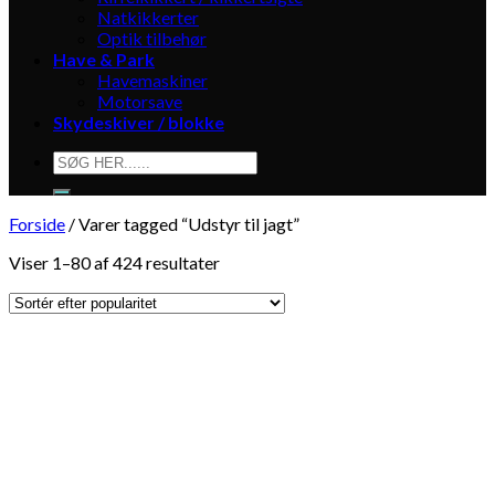
Natkikkerter
Optik tilbehør
Have & Park
Havemaskiner
Motorsave
Skydeskiver / blokke
Søg
efter:
Forside
/
Varer tagged “Udstyr til jagt”
Viser 1–80 af 424 resultater